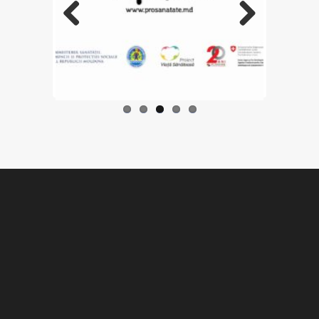
Previo
Next
us