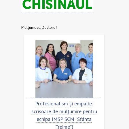
Mulțumesc, Doctore!
rofesionalism și empatie:
Scrisoare de mulțumir
isoare de mulțumire pentru
echipa SCM ”Sfânta T
echipa IMSP SCM ”Sfânta
Treime”!