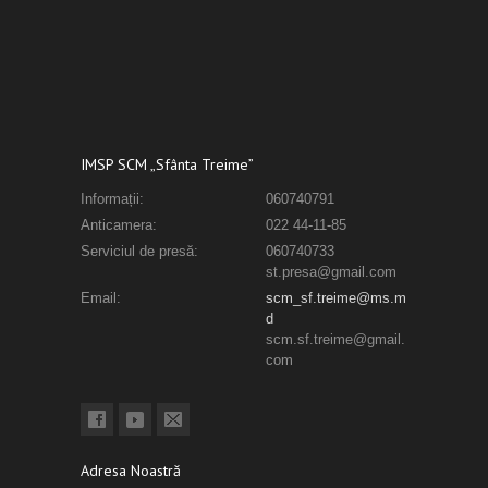
IMSP SCM „Sfânta Treime”
Informații:
060740791
Anticamera:
022 44-11-85
Serviciul de presă:
060740733
st.presa@gmail.com
Email:
scm_sf.treime@ms.m
d
scm.sf.treime@gmail.
com
Adresa Noastră