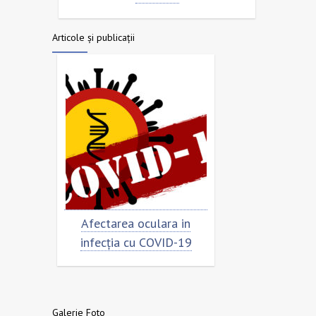
Articole și publicații
Afectarea oculara in
Cât de „încoronat” este
infecția cu COVID-19
virusul?
Galerie Foto