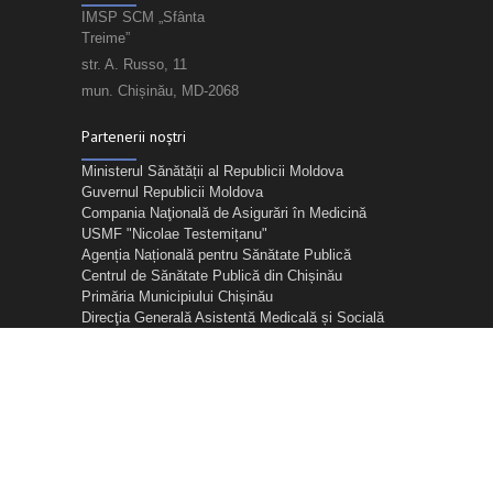
IMSP SCM „Sfânta
Treime”
str. A. Russo, 11
mun. Chișinău, MD-2068
Partenerii noștri
Ministerul Sănătății al Republicii Moldova
Guvernul Republicii Moldova
Compania Naţională de Asigurări în Medicină
USMF "Nicolae Testemițanu"
Agenția Națională pentru Sănătate Publică
Centrul de Sănătate Publică din Chișinău
Primăria Municipiului Chișinău
Direcţia Generală Asistentă Medicală și Socială