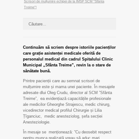
Scrisori de mulțumire echipei de la IMSP SCM ”Sfânta
Treime”!
Continuăm să scriem despre istoriile pacienților
care grație asistenței medicale oferită de
personalul medical din cadrul Spitalului Clinic
Municipal „Sfânta Treime”, revin la o stare de
sănătate bună.
Printre pacienții care au semnat scrisori de
mulțumire este și mama unei paciente. În mesajele
adresate dlui Oleg Crudu, director al SCM ”Sfânta
Treime”, ea evidențiază capacitățile profesionale
ale medicilor Gheorghe Strajescu, medic chirurg,
vicedirector medical profilul Chirurgie și Lilia
Țîganciuc, medic anesteziolog, șefa secției
Anesteziologie.
În mesaje se menționează: ”Cu deosebit respect
pentru munca realizată vreau să aduc mari