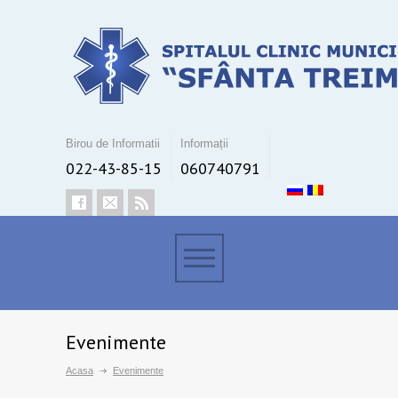
Birou de Informatii
Informații
022-43-85-15
060740791
Evenimente
Acasa
Evenimente