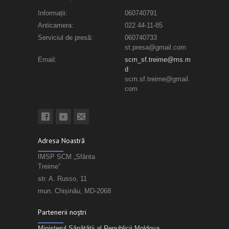
Informații:
060740791
Anticamera:
022 44-11-85
Serviciul de presă:
060740733
st.presa@gmail.com
Email:
scm_sf.treime@ms.m
d
scm.sf.treime@gmail.
com
Adresa Noastră
IMSP SCM „Sfânta
Treime”
str. A. Russo, 11
mun. Chișinău, MD-2068
Partenerii noștri
Ministerul Sănătății al Republicii Moldova