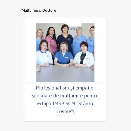
Mulțumesc, Doctore!
entru
Profesionalism și empatie:
Scris
nta
scrisoare de mulțumire pentru
ech
echipa IMSP SCM ”Sfânta
Treime”!