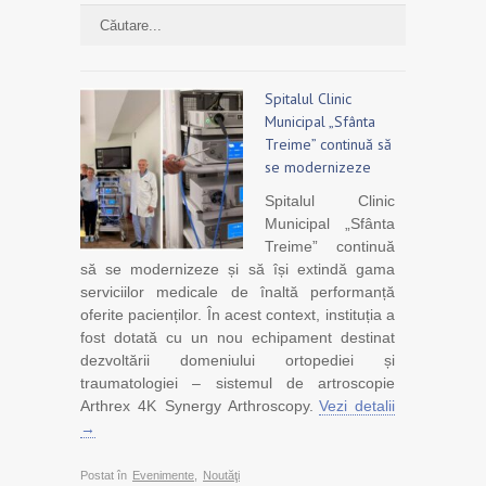
Spitalul Clinic
Municipal „Sfânta
Treime” continuă să
se modernizeze
Spitalul Clinic
Municipal „Sfânta
Treime” continuă
să se modernizeze și să își extindă gama
serviciilor medicale de înaltă performanță
oferite pacienților. În acest context, instituția a
fost dotată cu un nou echipament destinat
dezvoltării domeniului ortopediei și
traumatologiei – sistemul de artroscopie
Arthrex 4K Synergy Arthroscopy.
Vezi detalii
→
Postat în
Evenimente
,
Noutăţi