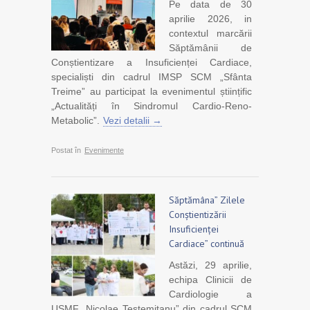
Pe data de 30
aprilie 2026, in
contextul marcării
Săptămânii de
Conștientizare a Insuficienței Cardiace,
specialiști din cadrul IMSP SCM „Sfânta
Treime” au participat la evenimentul științific
„Actualități în Sindromul Cardio-Reno-
Metabolic”.
Vezi detalii →
Postat în
Evenimente
Săptămâna” Zilele
Conștientizării
Insuficienței
Cardiace” continuă
Astăzi, 29 aprilie,
echipa Clinicii de
Cardiologie a
USMF „Nicolae Testemițanu” din cadrul SCM