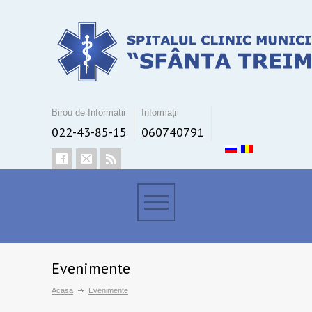
Birou de Informatii
Informații
022-43-85-15
060740791
Evenimente
Acasa
Evenimente