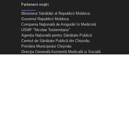
Partenerii noștri
Ministerul Sănătății al Republicii Moldova
Guvernul Republicii Moldova
Compania Naţională de Asigurări în Medicină
USMF "Nicolae Testemițanu"
Agenția Națională pentru Sănătate Publică
Centrul de Sănătate Publică din Chișinău
Primăria Municipiului Chișinău
Direcţia Generală Asistentă Medicală și Socială