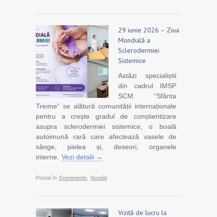
29 iunie 2026 – Ziua
Mondială a
Sclerodermiei
Sistemice
Astăzi specialiștii
din cadrul IMSP
SCM “Sfânta
Treime” se alătură comunității internaționale
pentru a crește gradul de conștientizare
asupra sclerodermiei sistemice, o boală
autoimună rară care afectează vasele de
sânge, pielea și, deseori, organele
interne.
Vezi detalii →
Postat în
Evenimente
,
Noutăţi
Vizită de lucru la