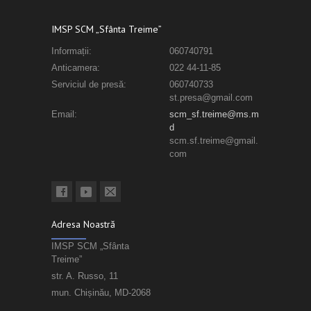
IMSP SCM „Sfânta Treime”
Informații:
060740791
Anticamera:
022 44-11-85
Serviciul de presă:
060740733
st.presa@gmail.com
Email:
scm_sf.treime@ms.m
d
scm.sf.treime@gmail.
com
Adresa Noastră
IMSP SCM „Sfânta
Treime”
str. A. Russo, 11
mun. Chișinău, MD-2068