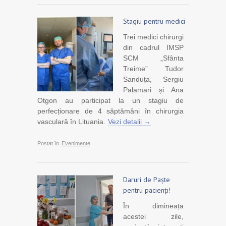
Stagiu pentru medici
Trei medici chirurgi
din cadrul IMSP
SCM „Sfânta
Treime” Tudor
Sanduța, Sergiu
Palamari și Ana
Otgon au participat la un stagiu de
perfecționare de 4 săptămâni în chirurgia
vasculară în Lituania.
Vezi detalii →
Postat în
Evenimente
Daruri de Paște
pentru pacienți!
În dimineața
acestei zile,