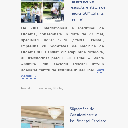
manevrele de
resuscitare alături de
medicii SCM „Sfânta
Treime”
De Ziua Internațională a Medicinei de
Urgență, consemnată în data de 27 mai,
specialiștii IMSP SCM „Sfânta Treime”,
împreună cu Societatea de Medicină de
Urgență și Calamități din Republica Moldova,
au transformat parcul „Fiii Patriei – Sfântă
Amintire” din sectorul Rîșcani într-un
adevărat centru de instruire în aer liber.
Vezi
detalii →
Postat în
Evenimente
,
Noutăţi
Săptămâna de
Conștientizare a
Insuficienței Cardiace