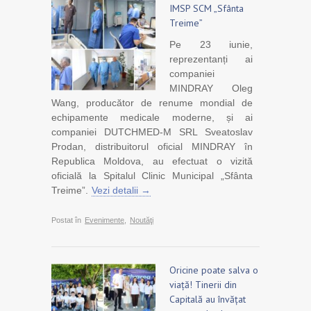
IMSP SCM „Sfânta
Treime”
Pe 23 iunie,
reprezentanți ai
companiei
MINDRAY Oleg
Wang, producător de renume mondial de
echipamente medicale moderne, și ai
companiei DUTCHMED-M SRL Sveatoslav
Prodan, distribuitorul oficial MINDRAY în
Republica Moldova, au efectuat o vizită
oficială la Spitalul Clinic Municipal „Sfânta
Treime”.
Vezi detalii →
Postat în
Evenimente
,
Noutăţi
Oricine poate salva o
viață! Tinerii din
Capitală au învățat