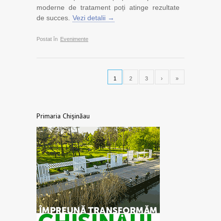
moderne de tratament poți atinge rezultate
de succes.
Vezi detalii →
Postat în
Evenimente
1
2
3
›
»
Primaria Chișinăau