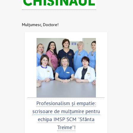
Mulțumesc, Doctore!
nalism și empatie:
Scrisoare de mulțumire pentr
 de mulțumire pentru
echipa SCM ”Sfânta Treime”
 IMSP SCM ”Sfânta
Treime”!