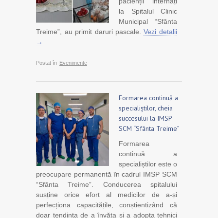
pacienții internați
la Spitalul Clinic
Municipal “Sfânta
Treime”, au primit daruri pascale.
Vezi detalii
→
Postat în
Evenimente
Formarea continuă a
specialiștilor, cheia
succesului la IMSP
SCM “Sfânta Treime”
Formarea
continuă a
specialiștilor este o
preocupare permanentă în cadrul IMSP SCM
“Sfânta Treime”. Conducerea spitalului
susține orice efort al medicilor de a-și
perfecționa capacitățile, conștientizând că
doar tendința de a învăța și a adopta tehnici