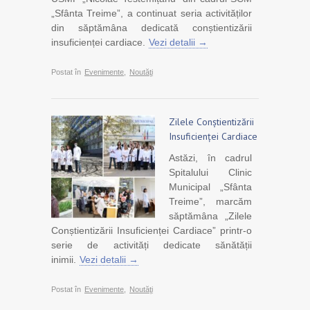
„Sfânta Treime”, a continuat seria activităților
din săptămâna dedicată conștientizării
insuficienței cardiace.
Vezi detalii →
Postat în
Evenimente
,
Noutăţi
Zilele Conștientizării
Insuficienței Cardiace
Astăzi, în cadrul
Spitalului Clinic
Municipal „Sfânta
Treime”, marcăm
săptămâna „Zilele
Conștientizării Insuficienței Cardiace” printr-o
serie de activități dedicate sănătății
inimii.
Vezi detalii →
Postat în
Evenimente
,
Noutăţi