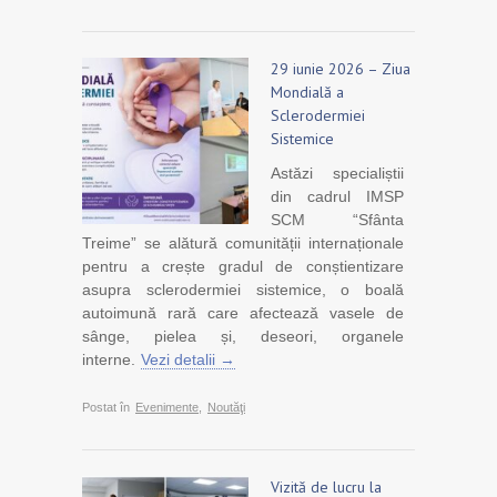
29 iunie 2026 – Ziua
Mondială a
Sclerodermiei
Sistemice
Astăzi specialiștii
din cadrul IMSP
SCM “Sfânta
Treime” se alătură comunității internaționale
pentru a crește gradul de conștientizare
asupra sclerodermiei sistemice, o boală
autoimună rară care afectează vasele de
sânge, pielea și, deseori, organele
interne.
Vezi detalii →
Postat în
Evenimente
,
Noutăţi
Vizită de lucru la