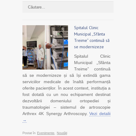
Spitalul Clinic
Municipal „Sfânta
Treime” continuă să
se modernizeze
Spitalul Clinic
Municipal „Sfânta
Treime” continuă
să se modernizeze și să își extindă gama
serviciilor medicale de înaltă performanță
oferite pacienților. În acest context, instituția a
fost dotată cu un nou echipament destinat
dezvoltării domeniului ortopediei și
traumatologiei – sistemul de artroscopie
Arthrex 4K Synergy Arthroscopy.
Vezi detalii
→
Postat în
Evenimente
,
Noutăţi