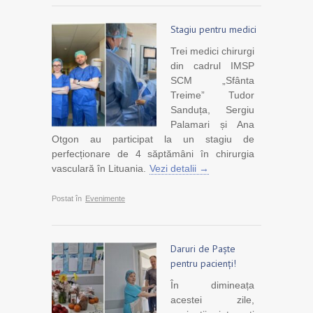
Stagiu pentru medici
Trei medici chirurgi
din cadrul IMSP
SCM „Sfânta
Treime” Tudor
Sanduța, Sergiu
Palamari și Ana
Otgon au participat la un stagiu de
perfecționare de 4 săptămâni în chirurgia
vasculară în Lituania.
Vezi detalii →
Postat în
Evenimente
Daruri de Paște
pentru pacienți!
În dimineața
acestei zile,