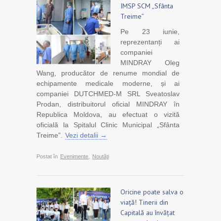
IMSP SCM „Sfânta
Treime”
Pe 23 iunie,
reprezentanți ai
companiei
MINDRAY Oleg
Wang, producător de renume mondial de
echipamente medicale moderne, și ai
companiei DUTCHMED-M SRL Sveatoslav
Prodan, distribuitorul oficial MINDRAY în
Republica Moldova, au efectuat o vizită
oficială la Spitalul Clinic Municipal „Sfânta
Treime”.
Vezi detalii →
Postat în
Evenimente
,
Noutăţi
Oricine poate salva o
viață! Tinerii din
Capitală au învățat