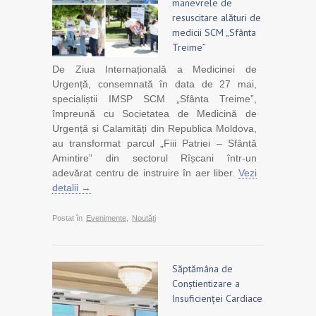
manevrele de
resuscitare alături de
medicii SCM „Sfânta
Treime”
De Ziua Internațională a Medicinei de
Urgență, consemnată în data de 27 mai,
specialiștii IMSP SCM „Sfânta Treime”,
împreună cu Societatea de Medicină de
Urgență și Calamități din Republica Moldova,
au transformat parcul „Fiii Patriei – Sfântă
Amintire” din sectorul Rîșcani într-un
adevărat centru de instruire în aer liber.
Vezi
detalii →
Postat în
Evenimente
,
Noutăţi
Săptămâna de
Conștientizare a
Insuficienței Cardiace