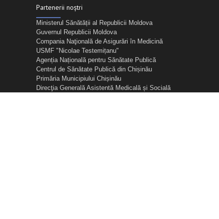
Partenerii noștri
Ministerul Sănătății al Republicii Moldova
Guvernul Republicii Moldova
Compania Naţională de Asigurări în Medicină
USMF "Nicolae Testemițanu"
Agenția Națională pentru Sănătate Publică
Centrul de Sănătate Publică din Chișinău
Primăria Municipiului Chișinău
Direcţia Generală Asistentă Medicală și Socială