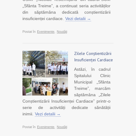
„Sfânta Treime”, a continuat seria activităților
din săptămâna dedicată conștientizării
insuficienței cardiace.
Vezi detalii →
Postat în
Evenimente
,
Noutăţi
Zilele Conștientizării
Insuficienței Cardiace
Astăzi, în cadrul
Spitalului Clinic
Municipal „Sfânta
Treime”, marcăm
săptămâna „Zilele
Conștientizării Insuficienței Cardiace” printr-o
serie de activități dedicate sănătății
inimii.
Vezi detalii →
Postat în
Evenimente
,
Noutăţi