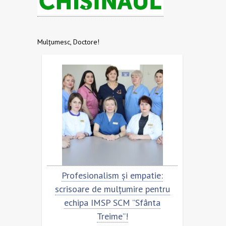
Mulțumesc, Doctore!
nalism și empatie:
Scrisoare de mulțumire pentr
 de mulțumire pentru
echipa SCM ”Sfânta Treime”
IMSP SCM ”Sfânta
Treime”!