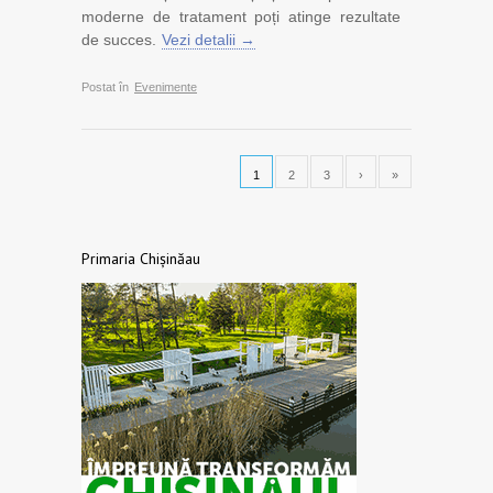
moderne de tratament poți atinge rezultate
de succes.
Vezi detalii →
Postat în
Evenimente
1
2
3
›
»
Primaria Chișinăau