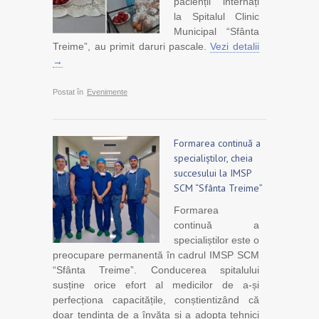
pacienții internați
la Spitalul Clinic
Municipal “Sfânta
Treime”, au primit daruri pascale.
Vezi detalii
→
Postat în
Evenimente
Formarea continuă a
specialiștilor, cheia
succesului la IMSP
SCM “Sfânta Treime”
Formarea
continuă a
specialiștilor este o
preocupare permanentă în cadrul IMSP SCM
“Sfânta Treime”. Conducerea spitalului
susține orice efort al medicilor de a-și
perfecționa capacitățile, conștientizând că
doar tendința de a învăța și a adopta tehnici