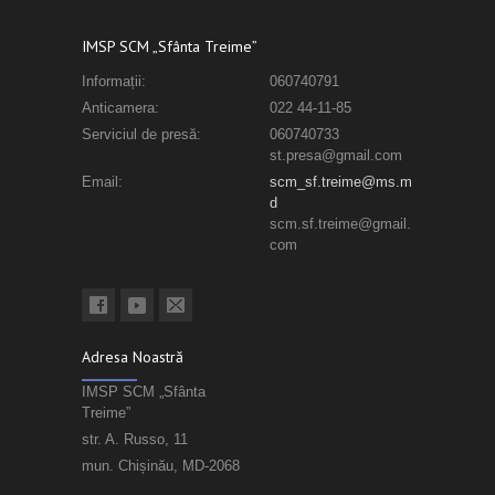
IMSP SCM „Sfânta Treime”
Informații:
060740791
Anticamera:
022 44-11-85
Serviciul de presă:
060740733
st.presa@gmail.com
Email:
scm_sf.treime@ms.m
d
scm.sf.treime@gmail.
com
Adresa Noastră
IMSP SCM „Sfânta
Treime”
str. A. Russo, 11
mun. Chișinău, MD-2068