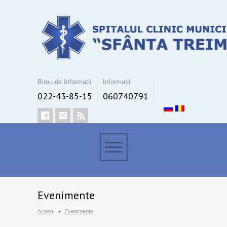
Birou de Informatii
Informații
022-43-85-15
060740791
Evenimente
Acasa
Evenimente