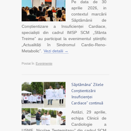
Pe data de 30
aprilie 2026, in
contextul marcării
Săptămânii de
Conștientizare a Insuficienței Cardiace,
specialiști din cadrul IMSP SCM „Sfânta
Treime” au participat la evenimentul științific
„Actualități în Sindromul Cardio-Reno-
Metabolic”.
Vezi detalii →
Postat în
Evenimente
Săptămâna” Zilele
Conștientizării
Insuficienței
Cardiace” continuă
Astăzi, 29 aprilie,
echipa Clinicii de
Cardiologie a
USMF „Nicolae Testemițanu” din cadrul SCM