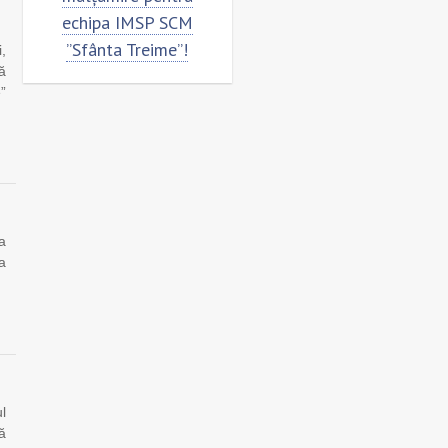
echipa IMSP SCM
”Sfânta Treime”!
,
ă
”
a
a
l
ă