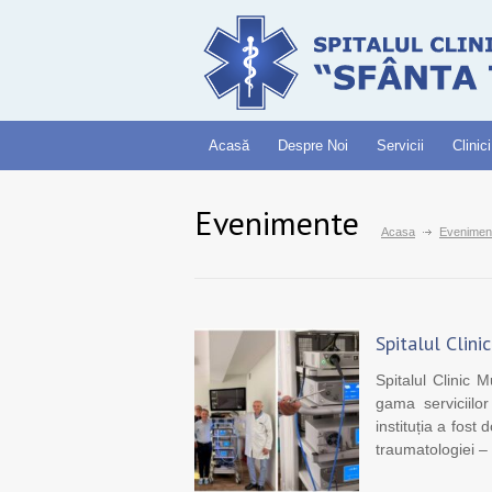
Acasă
Despre Noi
Servicii
Clinici
Evenimente
Acasa
Evenimen
Spitalul Clin
Spitalul Clinic 
gama serviciilor
instituția a fost
traumatologiei –