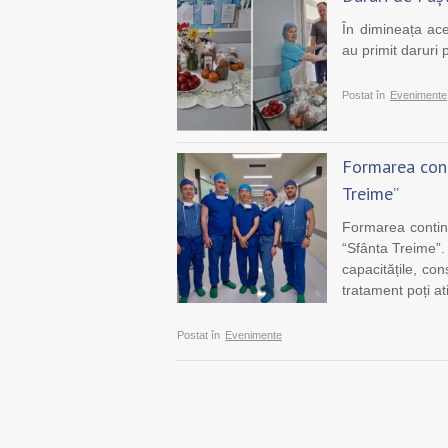
În dimineața aces
au primit daruri 
Postat în
Evenimente
Formarea cont
Treime”
Formarea contin
“Sfânta Treime”. 
capacitățile, co
tratament poți a
Postat în
Evenimente