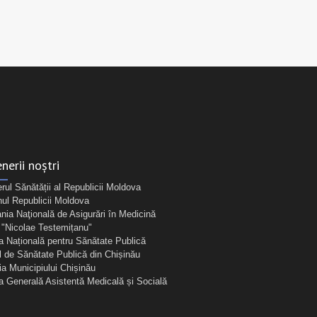
nerii noștri
erul Sănătății al Republicii Moldova
ul Republicii Moldova
ia Naţională de Asigurări în Medicină
Nicolae Testemițanu"
a Națională pentru Sănătate Publică
l de Sănătate Publică din Chișinău
ia Municipiului Chișinău
ia Generală Asistentă Medicală și Socială