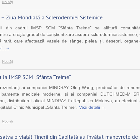
,
Noutăţi
 – Ziua Mondială a Sclerodermiei Sistemice
iștii din cadrul IMSP SCM “Sfânta Treime” se alătură comunități
entru a crește gradul de conștientizare asupra sclerodermiei sistemice, 
 rară care afectează vasele de sânge, pielea și, deseori, organel
alii →
,
Noutăţi
ru la IMSP SCM „Sfânta Treime”
eprezentanți ai companiei MINDRAY Oleg Wang, producător de renum
hipamente medicale moderne, și ai companiei DUTCHMED-M SR
n, distribuitorul oficial MINDRAY în Republica Moldova, au efectuat 
 Spitalul Clinic Municipal „Sfânta Treime”.
Vezi detalii →
Scrisoare de mulțumire
Scrisoare de mulțumire
,
Noutăţi
pentru Echipa IMSP
pentru Echipa IMSP
salva o viață! Tinerii din Capitală au învățat manevrele de
SCM „Sfânta Treime”
SCM „Sfânta Treime”