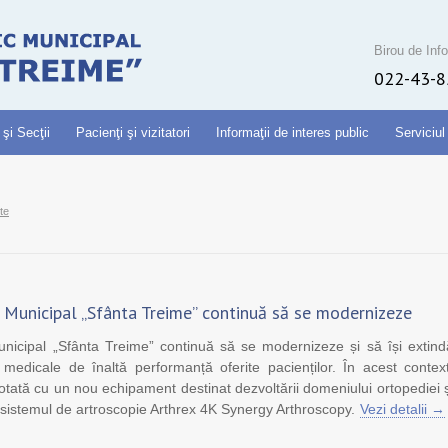
Birou de Info
022-43-8
 şi Secţii
Pacienţi şi vizitatori
Informaţii de interes public
Serviciul
te
ic Municipal „Sfânta Treime” continuă să se modernizeze
Municipal „Sfânta Treime” continuă să se modernizeze și să își extind
 medicale de înaltă performanță oferite pacienților. În acest context
 dotată cu un nou echipament destinat dezvoltării domeniului ortopediei ș
 sistemul de artroscopie Arthrex 4K Synergy Arthroscopy.
Vezi detalii →