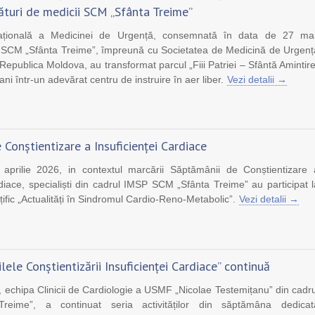
lături de medicii SCM „Sfânta Treime”
ațională a Medicinei de Urgență, consemnată în data de 27 mai
SP SCM „Sfânta Treime”, împreună cu Societatea de Medicină de Urgenț
 Republica Moldova, au transformat parcul „Fiii Patriei – Sfântă Amintire
ani într-un adevărat centru de instruire în aer liber.
Vezi detalii →
Conștientizare a Insuficienței Cardiace
prilie 2026, in contextul marcării Săptămânii de Conștientizare 
rdiace, specialiști din cadrul IMSP SCM „Sfânta Treime” au participat l
țific „Actualități în Sindromul Cardio-Reno-Metabolic”.
Vezi detalii →
ele Conștientizării Insuficienței Cardiace” continuă
e, echipa Clinicii de Cardiologie a USMF „Nicolae Testemițanu” din cadru
eime”, a continuat seria activităților din săptămâna dedicat