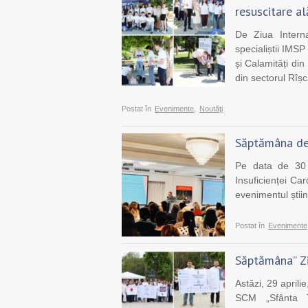
resuscitare a
De Ziua Intern
specialiștii IM
și Calamități din
din sectorul Rîșc
Postat în
Evenimente
,
Noutăţi
Săptămâna de 
Pe data de 30 a
Insuficienței Ca
evenimentul știin
Postat în
Evenimente
Săptămâna” Zil
Astăzi, 29 aprili
SCM „Sfânta Tr