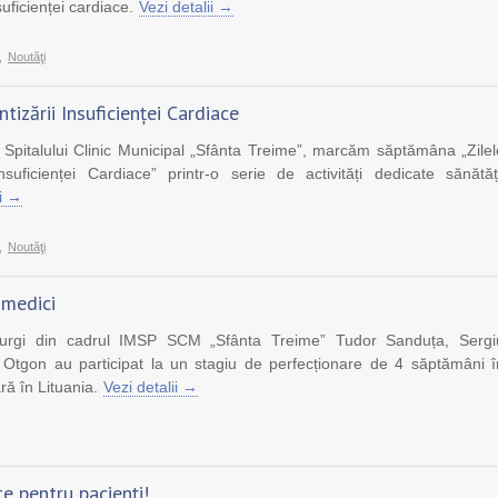
suficienței cardiace.
Vezi detalii →
,
Noutăţi
ntizării Insuficienței Cardiace
l Spitalului Clinic Municipal „Sfânta Treime”, marcăm săptămâna „Zilel
Insuficienței Cardiace” printr-o serie de activități dedicate sănătăți
ii →
,
Noutăţi
 medici
irurgi din cadrul IMSP SCM „Sfânta Treime” Tudor Sanduța, Sergi
 Otgon au participat la un stagiu de perfecționare de 4 săptămâni î
ră în Lituania.
Vezi detalii →
e pentru pacienți!