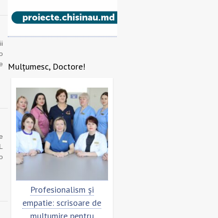
i
o
e
Mulțumesc, Doctore!
e
L
o
Profesionalism și
Scrisoare de mulțumire
empatie: scrisoare de
pentru echipa SCM
mulțumire pentru
”Sfânta Treime”