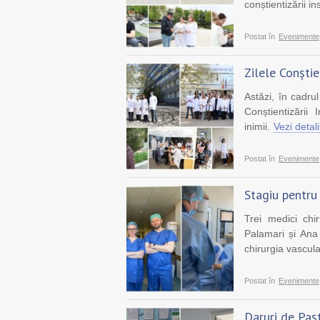
conștientizării in
Postat în
Evenimente
Zilele Conștie
Astăzi, în cadru
Conștientizării 
inimii.
Vezi detal
Postat în
Evenimente
Stagiu pentru
Trei medici ch
Palamari și Ana
chirurgia vascula
Postat în
Evenimente
Daruri de Pașt