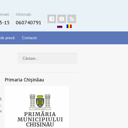
rmatii
Informații
5-15
060740791
 de presă
Contacte
Primaria Chișinăau
ă
,
i