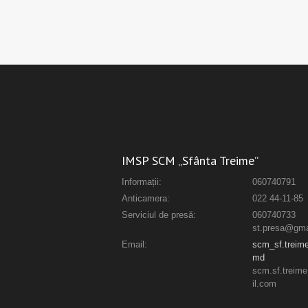
IMSP SCM „Sfânta Treime”
Informații:
060740791
Anticamera:
022 44-11-85
Serviciul de presă:
060740733
st.presa@gma
Email:
scm_sf.trei
md
scm.sf.trei
il.com