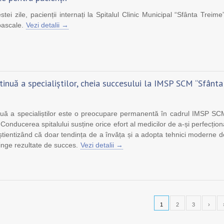
tei zile, pacienții internați la Spitalul Clinic Municipal “Sfânta Treime”
pascale.
Vezi detalii →
inuă a specialiștilor, cheia succesului la IMSP SCM “Sfânta
uă a specialiștilor este o preocupare permanentă în cadrul IMSP SC
Conducerea spitalului susține orice efort al medicilor de a-și perfecțion
nștientizând că doar tendința de a învăța și a adopta tehnici moderne d
tinge rezultate de succes.
Vezi detalii →
1
2
3
›