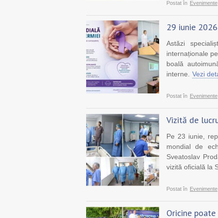
Postat în
Evenimente
29 iunie 2026
Astăzi special
internaționale p
boală autoimună
interne.
Vezi det
Postat în
Evenimente
Vizită de luc
Pe 23 iunie, r
mondial de ec
Sveatoslav Proda
vizită oficială la
Postat în
Evenimente
Oricine poate 