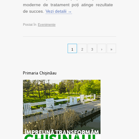
moderne de tratament poți atinge rezultate
de succes.
Vezi detalii →
Postat în
Evenimente
1
2
3
›
»
Primaria Chișinăau