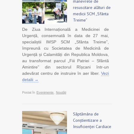
manevrele de
resuscitare alături de
medicii SCM „Sfânta
Treime”
De Ziua Internațională a Medicinei de
Urgență, consemnată în data de 27 mai,
specialiștii IMSP SCM „Sfânta Treime”,
împreună cu Societatea de Medicină de
Urgență și Calamități din Republica Moldova,
au transformat parcul „Fiii Patriei – Sfântă
Amintire” din sectorul Rîșcani într-un
adevărat centru de instruire în aer liber.
Vezi
detalii →
Postat în
Evenimente
,
Noutăţi
Săptămâna de
Conștientizare a
Insuficienței Cardiace