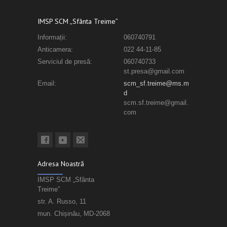
IMSP SCM „Sfânta Treime”
Informații:
060740791
Anticamera:
022 44-11-85
Serviciul de presă:
060740733
st.presa@gmail.com
Email:
scm_sf.treime@ms.m
d
scm.sf.treime@gmail.
com
Adresa Noastră
IMSP SCM „Sfânta
Treime”
str. A. Russo, 11
mun. Chișinău, MD-2068