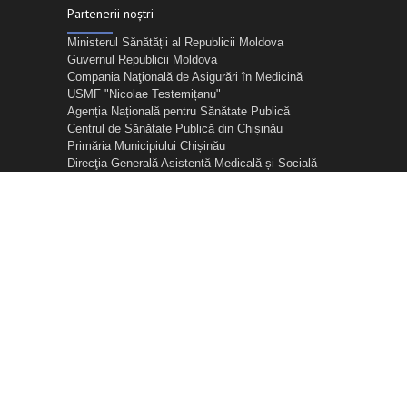
Partenerii noștri
Ministerul Sănătății al Republicii Moldova
Guvernul Republicii Moldova
Compania Naţională de Asigurări în Medicină
USMF "Nicolae Testemițanu"
Agenția Națională pentru Sănătate Publică
Centrul de Sănătate Publică din Chișinău
Primăria Municipiului Chișinău
Direcţia Generală Asistentă Medicală și Socială