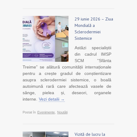
29 iunie 2026 – Ziua
Mondială a
Sclerodermiei
Sistemice
Astăzi specialiștii
din cadrul IMSP
SCM “Sfânta
Treime” se alătură comunității internaționale
pentru a crește gradul de conștientizare
asupra sclerodermiei sistemice, o boală
autoimună rară care afectează vasele de
sânge, pielea și, deseori, organele
interne.
Vezi detalii →
Postat în
Evenimente
,
Noutăţi
Vizită de lucru la