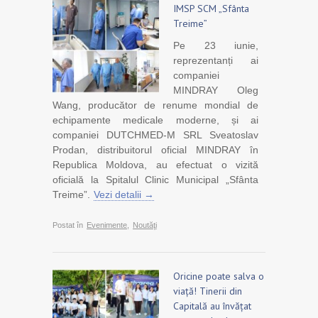
IMSP SCM „Sfânta
Treime”
Pe 23 iunie,
reprezentanți ai
companiei
MINDRAY Oleg
Wang, producător de renume mondial de
echipamente medicale moderne, și ai
companiei DUTCHMED-M SRL Sveatoslav
Prodan, distribuitorul oficial MINDRAY în
Republica Moldova, au efectuat o vizită
oficială la Spitalul Clinic Municipal „Sfânta
Treime”.
Vezi detalii →
Postat în
Evenimente
,
Noutăţi
Oricine poate salva o
viață! Tinerii din
Capitală au învățat