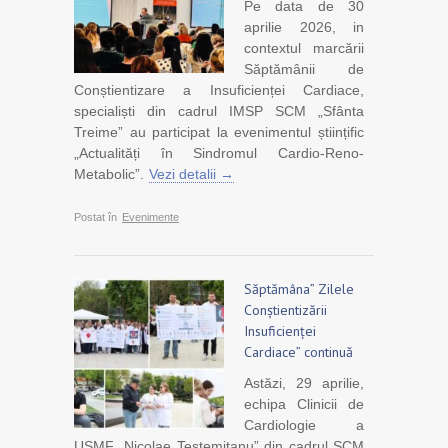
Pe data de 30
aprilie 2026, in
contextul marcării
Săptămânii de
Conștientizare a Insuficienței Cardiace,
specialiști din cadrul IMSP SCM „Sfânta
Treime” au participat la evenimentul științific
„Actualități în Sindromul Cardio-Reno-
Metabolic”.
Vezi detalii →
Postat în
Evenimente
Săptămâna” Zilele
Conștientizării
Insuficienței
Cardiace” continuă
Astăzi, 29 aprilie,
echipa Clinicii de
Cardiologie a
USMF „Nicolae Testemițanu” din cadrul SCM