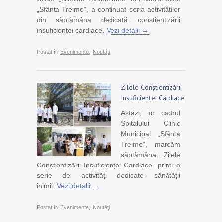
„Sfânta Treime”, a continuat seria activităților
din săptămâna dedicată conștientizării
insuficienței cardiace.
Vezi detalii →
Postat în
Evenimente
,
Noutăţi
Zilele Conștientizării
Insuficienței Cardiace
Astăzi, în cadrul
Spitalului Clinic
Municipal „Sfânta
Treime”, marcăm
săptămâna „Zilele
Conștientizării Insuficienței Cardiace” printr-o
serie de activități dedicate sănătății
inimii.
Vezi detalii →
Postat în
Evenimente
,
Noutăţi