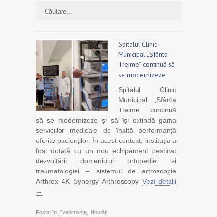
Spitalul Clinic
Municipal „Sfânta
Treime” continuă să
se modernizeze
Spitalul Clinic
Municipal „Sfânta
Treime” continuă
să se modernizeze și să își extindă gama
serviciilor medicale de înaltă performanță
oferite pacienților. În acest context, instituția a
fost dotată cu un nou echipament destinat
dezvoltării domeniului ortopediei și
traumatologiei – sistemul de artroscopie
Arthrex 4K Synergy Arthroscopy.
Vezi detalii
→
Postat în
Evenimente
,
Noutăţi