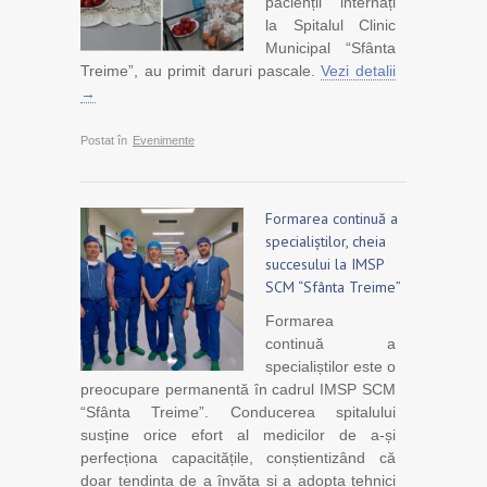
pacienții internați
la Spitalul Clinic
Municipal “Sfânta
Treime”, au primit daruri pascale.
Vezi detalii
→
Postat în
Evenimente
Formarea continuă a
specialiștilor, cheia
succesului la IMSP
SCM “Sfânta Treime”
Formarea
continuă a
specialiștilor este o
preocupare permanentă în cadrul IMSP SCM
“Sfânta Treime”. Conducerea spitalului
susține orice efort al medicilor de a-și
perfecționa capacitățile, conștientizând că
doar tendința de a învăța și a adopta tehnici