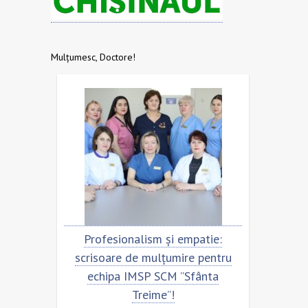
Mulțumesc, Doctore!
sionalism și empatie:
Scrisoare de mulțumire pen
re de mulțumire pentru
echipa SCM ”Sfânta Treim
pa IMSP SCM ”Sfânta
Treime”!