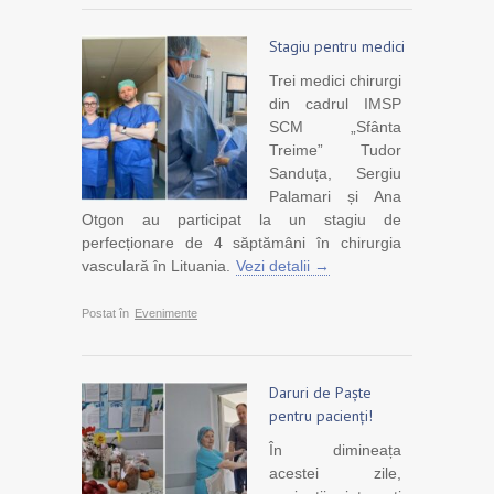
Stagiu pentru medici
Trei medici chirurgi
din cadrul IMSP
SCM „Sfânta
Treime” Tudor
Sanduța, Sergiu
Palamari și Ana
Otgon au participat la un stagiu de
perfecționare de 4 săptămâni în chirurgia
vasculară în Lituania.
Vezi detalii →
Postat în
Evenimente
Daruri de Paște
pentru pacienți!
În dimineața
acestei zile,