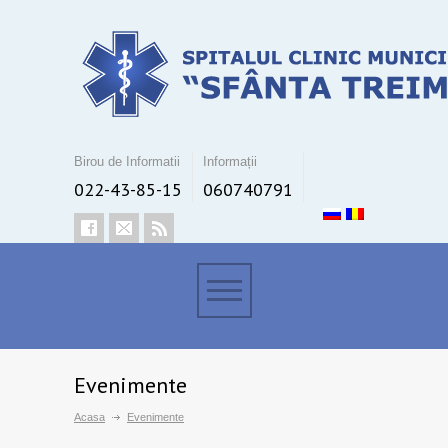
Birou de Informatii
Informații
022-43-85-15
060740791
Evenimente
Acasa
Evenimente