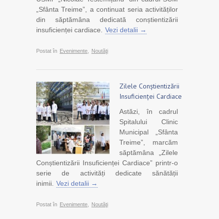
„Sfânta Treime”, a continuat seria activităților
din săptămâna dedicată conștientizării
insuficienței cardiace.
Vezi detalii →
Postat în
Evenimente
,
Noutăţi
Zilele Conștientizării
Insuficienței Cardiace
Astăzi, în cadrul
Spitalului Clinic
Municipal „Sfânta
Treime”, marcăm
săptămâna „Zilele
Conștientizării Insuficienței Cardiace” printr-o
serie de activități dedicate sănătății
inimii.
Vezi detalii →
Postat în
Evenimente
,
Noutăţi