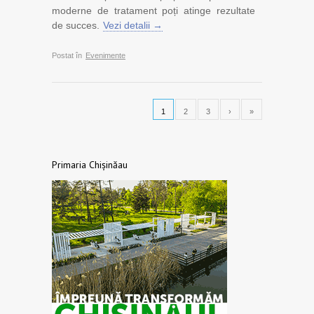
moderne de tratament poți atinge rezultate
de succes.
Vezi detalii →
Postat în
Evenimente
1
2
3
›
»
Primaria Chișinăau