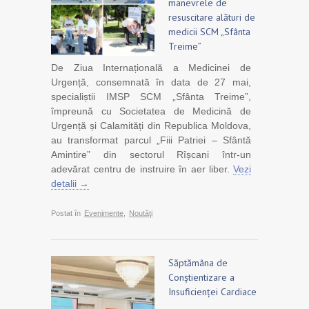
manevrele de
resuscitare alături de
medicii SCM „Sfânta
Treime”
De Ziua Internațională a Medicinei de
Urgență, consemnată în data de 27 mai,
specialiștii IMSP SCM „Sfânta Treime”,
împreună cu Societatea de Medicină de
Urgență și Calamități din Republica Moldova,
au transformat parcul „Fiii Patriei – Sfântă
Amintire” din sectorul Rîșcani într-un
adevărat centru de instruire în aer liber.
Vezi
detalii →
Postat în
Evenimente
,
Noutăţi
Săptămâna de
Conștientizare a
Insuficienței Cardiace