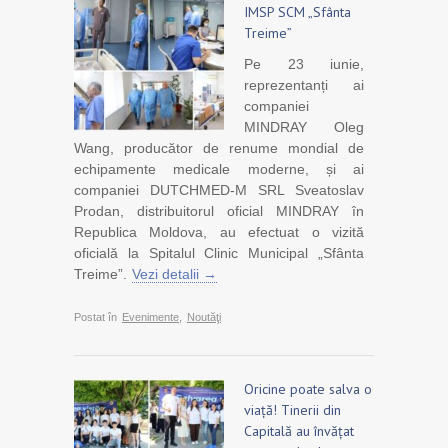
IMSP SCM „Sfânta
Treime”
Pe 23 iunie,
reprezentanți ai
companiei
MINDRAY Oleg
Wang, producător de renume mondial de
echipamente medicale moderne, și ai
companiei DUTCHMED-M SRL Sveatoslav
Prodan, distribuitorul oficial MINDRAY în
Republica Moldova, au efectuat o vizită
oficială la Spitalul Clinic Municipal „Sfânta
Treime”.
Vezi detalii →
Postat în
Evenimente
,
Noutăţi
Oricine poate salva o
viață! Tinerii din
Capitală au învățat