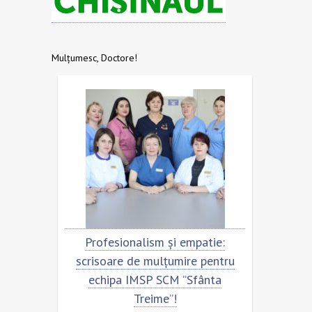
Mulțumesc, Doctore!
onalism și empatie:
Scrisoare de mulțumire pent
e de mulțumire pentru
echipa SCM ”Sfânta Treime
 IMSP SCM ”Sfânta
Treime”!