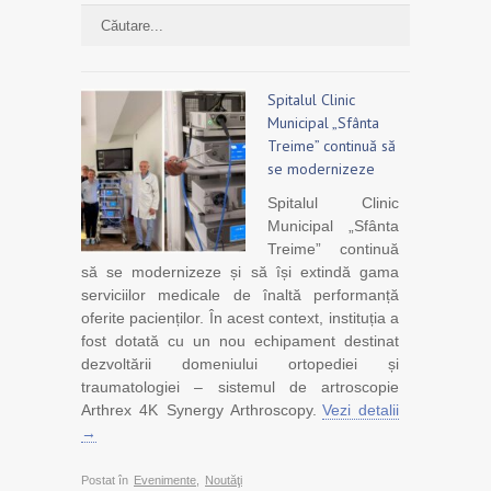
Spitalul Clinic
Municipal „Sfânta
Treime” continuă să
se modernizeze
Spitalul Clinic
Municipal „Sfânta
Treime” continuă
să se modernizeze și să își extindă gama
serviciilor medicale de înaltă performanță
oferite pacienților. În acest context, instituția a
fost dotată cu un nou echipament destinat
dezvoltării domeniului ortopediei și
traumatologiei – sistemul de artroscopie
Arthrex 4K Synergy Arthroscopy.
Vezi detalii
→
Postat în
Evenimente
,
Noutăţi