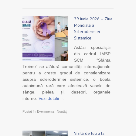
29 iunie 2026 – Ziua
Mondială a
Sclerodermiei
Sistemice
Astăzi specialiștii
din cadrul IMSP
SCM “Sfânta
Treime” se alătură comunității internaționale
pentru a crește gradul de conștientizare
asupra sclerodermiei sistemice, o boală
autoimună rară care afectează vasele de
sânge, pielea și, deseori, organele
interne.
Vezi detalii →
Postat în
Evenimente
,
Noutăţi
Vizită de lucru la