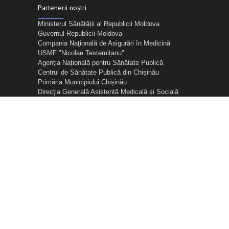
Partenerii noștri
Ministerul Sănătății al Republicii Moldova
Guvernul Republicii Moldova
Compania Naţională de Asigurări în Medicină
USMF "Nicolae Testemițanu"
Agenția Națională pentru Sănătate Publică
Centrul de Sănătate Publică din Chișinău
Primăria Municipiului Chișinău
Direcţia Generală Asistentă Medicală și Socială