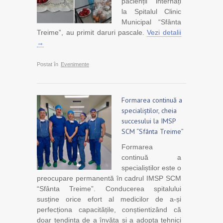
pacienții internați
la Spitalul Clinic
Municipal “Sfânta
Treime”, au primit daruri pascale.
Vezi detalii
→
Postat în
Evenimente
Formarea continuă a
specialiștilor, cheia
succesului la IMSP
SCM “Sfânta Treime”
Formarea
continuă a
specialiștilor este o
preocupare permanentă în cadrul IMSP SCM
“Sfânta Treime”. Conducerea spitalului
susține orice efort al medicilor de a-și
perfecționa capacitățile, conștientizând că
doar tendința de a învăța și a adopta tehnici