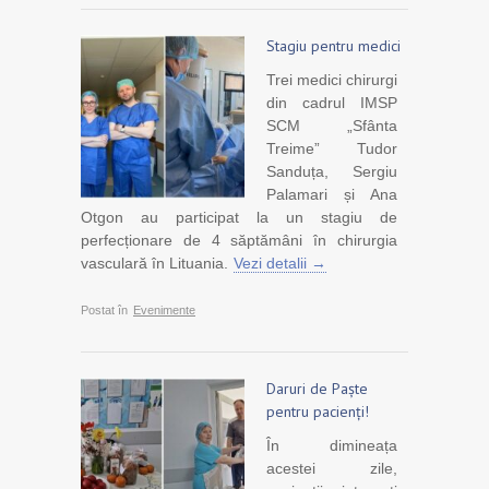
Stagiu pentru medici
Trei medici chirurgi
din cadrul IMSP
SCM „Sfânta
Treime” Tudor
Sanduța, Sergiu
Palamari și Ana
Otgon au participat la un stagiu de
perfecționare de 4 săptămâni în chirurgia
vasculară în Lituania.
Vezi detalii →
Postat în
Evenimente
Daruri de Paște
pentru pacienți!
În dimineața
acestei zile,