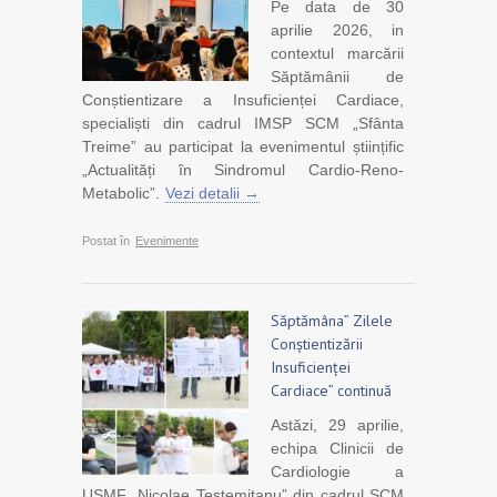
Pe data de 30
aprilie 2026, in
contextul marcării
Săptămânii de
Conștientizare a Insuficienței Cardiace,
specialiști din cadrul IMSP SCM „Sfânta
Treime” au participat la evenimentul științific
„Actualități în Sindromul Cardio-Reno-
Metabolic”.
Vezi detalii →
Postat în
Evenimente
Săptămâna” Zilele
Conștientizării
Insuficienței
Cardiace” continuă
Astăzi, 29 aprilie,
echipa Clinicii de
Cardiologie a
USMF „Nicolae Testemițanu” din cadrul SCM