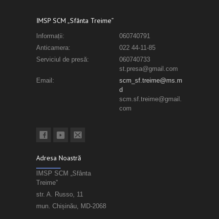
IMSP SCM „Sfânta Treime”
Informații:
060740791
Anticamera:
022 44-11-85
Serviciul de presă:
060740733
st.presa@gmail.com
Email:
scm_sf.treime@ms.m
d
scm.sf.treime@gmail.
com
Adresa Noastră
IMSP SCM „Sfânta
Treime”
str. A. Russo, 11
mun. Chișinău, MD-2068