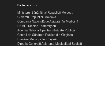
Partenerii noștri
Ministerul Sănătății al Republicii Moldova
Guvernul Republicii Moldova
Compania Naţională de Asigurări în Medicină
USMF "Nicolae Testemițanu"
Agenția Națională pentru Sănătate Publică
Centrul de Sănătate Publică din Chișinău
Primăria Municipiului Chișinău
Direcţia Generală Asistentă Medicală și Socială