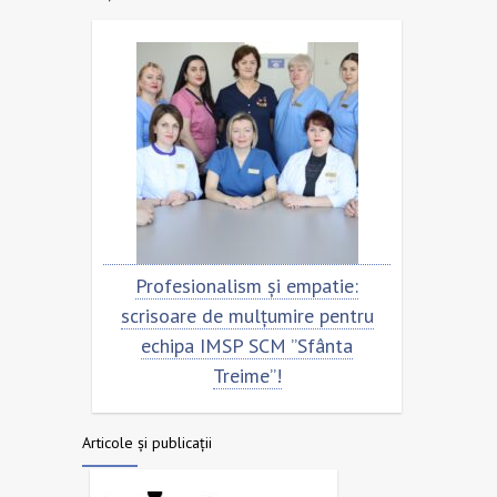
tru
Profesionalism și empatie:
Scrisoa
scrisoare de mulțumire pentru
echipa
echipa IMSP SCM ”Sfânta
Treime”!
Articole și publicații