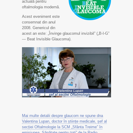
actuală pentru
oftalmologia modernă.
Acest eveniment este
consemnat din anul
2008. Genericul din
acest an este: „Învinge glaucomul invizibil” („B-I-G”
— Beat Invisible Glaucoma).
Mai multe detalii despre glaucom ne spune dna
Valentina Lupan, doctor în științe medicale, șef al
secției Oftalmologie la SCM „Sfânta Treime” în
emisiunea „Sănătate pentru toți” de la Radio