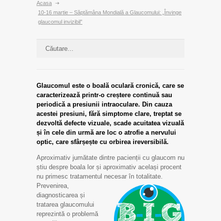
Acasa
10-16 martie – Săptămâna Mondială a Glaucomului: „Învinge
glaucomul invizibil”
Glaucomul este o boală oculară cronică, care se
caracterizează printr-o creștere continuă sau
periodică a presiunii intraoculare. Din cauza
acestei presiuni, fără simptome clare, treptat se
dezvoltă defecte vizuale, scade acuitatea vizuală
și în cele din urmă are loc o atrofie a nervului
optic, care sfârșește cu orbirea ireversibilă.
Aproximativ jumătate dintre pacienții cu glaucom nu
știu despre boala lor și aproximativ același procent
nu primesc tratamentul necesar în totalitate.
Prevenirea,
diagnosticarea și
tratarea glaucomului
reprezintă o problemă