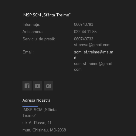
IMSP SCM „Sfânta Treime”
Informații:
060740791
Anticamera:
022 44-11-85
Serviciul de presă:
060740733
st.presa@gmail.com
Email:
scm_sf.treime@ms.m
d
scm.sf.treime@gmail.
com
Adresa Noastră
IMSP SCM „Sfânta
Treime”
str. A. Russo, 11
mun. Chișinău, MD-2068