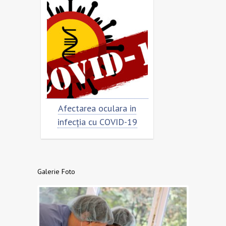
imar
Afectarea oculara in
Cât de „încoro
infecția cu COVID-19
virusul
Galerie Foto