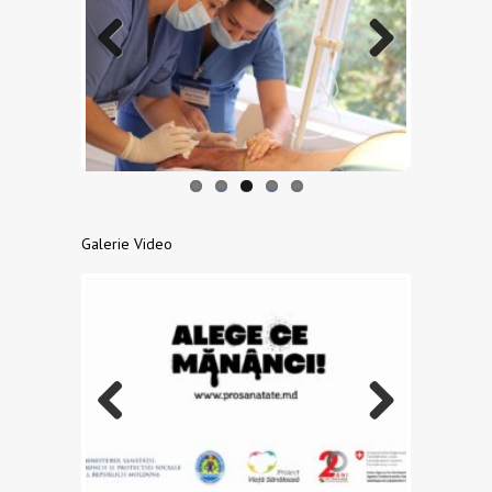
Previo
Next
us
Galerie Video
Previo
Next
us