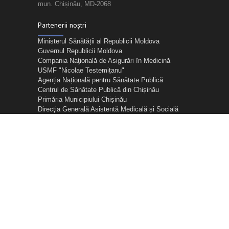
mun. Chișinău, MD-2068
Partenerii noștri
Ministerul Sănătății al Republicii Moldova
Guvernul Republicii Moldova
Compania Naţională de Asigurări în Medicină
USMF "Nicolae Testemițanu"
Agenția Națională pentru Sănătate Publică
Centrul de Sănătate Publică din Chișinău
Primăria Municipiului Chișinău
Direcţia Generală Asistentă Medicală și Socială