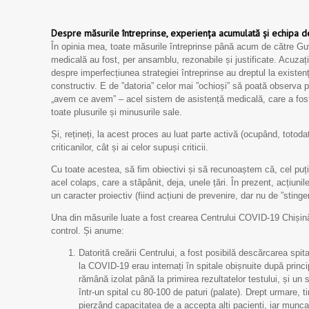
Despre măsurile întreprinse, experiența acumulată și echipa d
În opinia mea, toate măsurile întreprinse până acum de către Guv
medicală au fost, per ansamblu, rezonabile și justificate. Acuzații
despre imperfecțiunea strategiei întreprinse au dreptul la existen
constructiv. E de ”datoria” celor mai ”ochioși” să poată observa p
„avem ce avem” – acel sistem de asistență medicală, care a fost c
toate plusurile și minusurile sale.
Și, rețineți, la acest proces au luat parte activă (ocupând, totoda
criticanilor, cât și ai celor supuși criticii.
Cu toate acestea, să fim obiectivi și să recunoaștem că, cel puțin
acel colaps, care a stăpânit, deja, unele țări. În prezent, acțiun
un caracter proiectiv (fiind acțiuni de prevenire, dar nu de ”stinger
Una din măsurile luate a fost crearea Centrului COVID-19 Chișinău
control. Și anume:
Datorită creării Centrului, a fost posibilă descărcarea spit
la COVID-19 erau internați în spitale obișnuite după princip
rămână izolat până la primirea rezultatelor testului, și un 
într-un spital cu 80-100 de paturi (palate). Drept urmare, t
pierzând capacitatea de a accepta alți pacienți, iar munca f