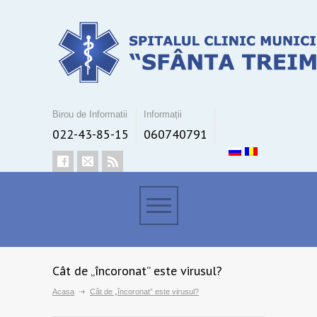
Birou de Informatii
Informații
022-43-85-15
060740791
Cât de „încoronat” este virusul?
Acasa
Cât de „încoronat” este virusul?