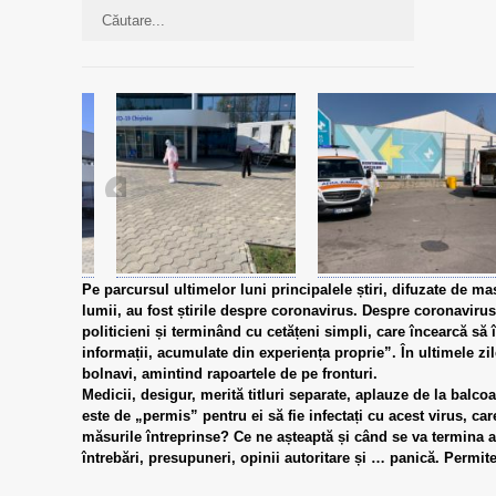
Pe parcursul ultimelor luni principalele știri, difuzate de m
lumii, au fost știrile despre coronavirus. Despre coronavirus
politicieni și terminând cu cetățeni simpli, care încearcă să
informații, acumulate din experiența proprie”. În ultimele zi
bolnavi, amintind rapoartele de pe fronturi.
Medicii, desigur, merită titluri separate, aplauze de la balcoa
este de „permis” pentru ei să fie infectați cu acest virus, ca
măsurile întreprinse? Ce ne așteaptă și când se va termina a
întrebări, presupuneri, opinii autoritare și … panică. Permit