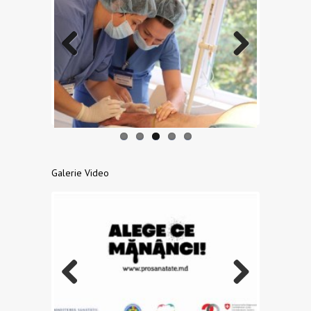
Previo
Next
us
Galerie Video
Previo
Next
us