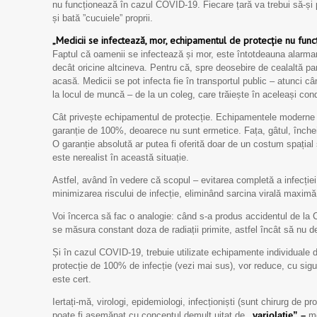
nu funcționează în cazul COVID-19. Fiecare țară va trebui să-și 
și bată ”cucuiele” proprii.
„Medicii se infectează, mor, echipamentul de protecție nu funcț
Faptul că oamenii se infectează și mor, este întotdeauna alarmant,
decât oricine altcineva. Pentru că, spre deosebire de cealaltă par
acasă. Medicii se pot infecta fie în ​​transportul public – atunci câ
la locul de muncă – de la un coleg, care trăiește în aceleași condi
Cât privește echipamentul de protecție. Echipamentele moderne d
garanție de 100%, deoarece nu sunt ermetice. Fața, gâtul, încheie
O garanție absolută ar putea fi oferită doar de un costum spațial 
este nerealist în această situație.
Astfel, având în vedere că scopul – evitarea completă a infecției 
minimizarea riscului de infecție, eliminând sarcina virală maximă
Voi încerca să fac o analogie: când s-a produs accidentul de la Cer
se măsura constant doza de radiații primite, astfel încât să nu d
Și în cazul COVID-19, trebuie utilizate echipamente individuale 
protecție de 100% de infecție (vezi mai sus), vor reduce, cu sigu
este cert.
Iertați-mă, virologi, epidemiologi, infecționiști (sunt chirurg de p
poate fi asemănat cu conceptul demult uitat de
„variolație” –
me