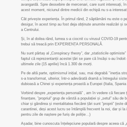
avangardă. Spre deosebire de mercenari, care sunt interesați, în p
acest moment, niciunul dintre medicii din echipă nu s-a interesat
Cât privește experiența. În primul rând, 2 săptămâni nu este o pe
desigur, în acest timp au fost deja obținute anumite realizări și s
a Centrului.
Și, în al doilea rând, lumea s-a ciocnit cu virusul COVID-19 pentr
trebui să treacă prin EXPERIENȚA PERSONALĂ.
Nu sunt părtaș al „Сonspiracy theory”, dar „statisticile optimiste”
faptul că reprezentanții acestei țări se pare că însăși s-au îndoit
ultimele zile (15 aprilie) încă 1.300 de morți.
Pe de altă parte, optimismul inițial, sau, mai degrabă ’’inerția str
s-a transformat, ulterior, într-o adevărată dramă a întregului s
dubioasă a Chinei și experiența proastă a Europei (Italia, Spania 
Vorbind despre „experiența personală” , am în vedere că fiecare ț
finanțare, ”propriul” grup de vârstă a populației și „setul” său de 
chiar și gândirea și mentalitatea fiecărei țări sunt ”proprii” (este
carantinei, deși acest lucru se întâmplă frecvent la noi, dar și l
pentru zile de naștere pe furiș de poliție…)
Așadar, bine cunoscuta înțelepciune populară despre aceea că „deșt