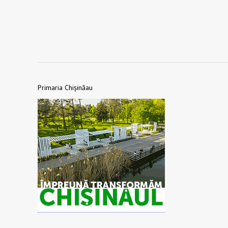
Primaria Chișinăau