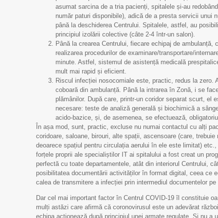
asumat sarcina de a tria pacienți, spitalele și-au redobândi
număr paturi disponibile), adică de a presta servicii unui
până la deschiderea Centrului. Spitalele, astfel, au posibili
principiul izolării colective (câte 2-4 într-un salon).
Până la crearea Centrului, fiecare echipaj de ambulanță, ca
realizarea procedurilor de examinare/transportare/interna
minute. Astfel, sistemul de asistență medicală prespitalic
mult mai rapid și eficient.
Riscul infecției nosocomiale este, practic, redus la zero. Ast
coboară din ambulanță. Până la intrarea în Zonă, i se face
plămânilor. După care, printr-un coridor separat scurt, el
necesare: teste de analiză generală și biochimică a sânge
acido-bazice, și, de asemenea, se efectuează, obligatoriu
În așa mod, sunt, practic, excluse nu numai contactul cu alți paci
coridoare, saloane, birouri, alte spații, ascensoare (care, trebui
deoarece spațiul pentru circulația aerului în ele este limitat) etc.
forțele proprii ale specialiștilor IT ai spitalului a fost creat un 
perfectă cu toate departamentele, atât din interiorul Centrului, cât
posibilitatea documentării activităților în format digital, ceea ce
calea de transmitere a infecției prin intermediul documentelor pe 
Dar cel mai important factor în Centrul COVID-19 îl constituie o
mulți astăzi care afirmă că coronovirusul este un adevărat război
echipa acționează după principiul unei armate regulate. Și nu a un