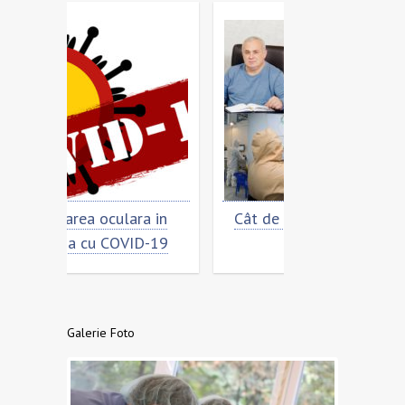
a in
Cât de „încoronat” este
Prevenirea si
ID-19
virusul?
COVID
Galerie Foto