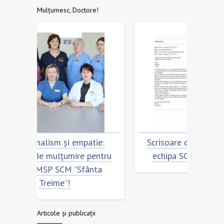
Mulțumesc, Doctore!
ie:
Scrisoare de mulțumire pentru
Cu 
entru
echipa SCM ”Sfânta Treime”
Scri
nta
ech
Articole și publicații