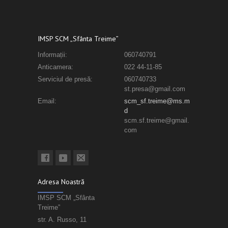
IMSP SCM „Sfânta Treime”
Informații:
060740791
Anticamera:
022 44-11-85
Serviciul de presă:
060740733
st.presa@gmail.com
Email:
scm_sf.treime@ms.m
d
scm.sf.treime@gmail.
com
Adresa Noastră
IMSP SCM „Sfânta
Treime”
str. A. Russo, 11