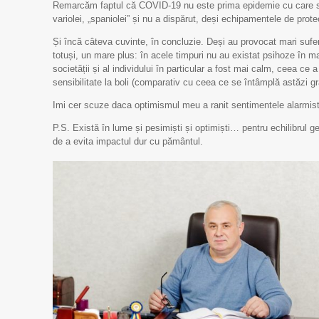
Remarcăm faptul că COVID-19 nu este prima epidemie cu care se
variolei, „spaniolei” și nu a dispărut, deși echipamentele de prote
Și încă câteva cuvinte, în concluzie. Deși au provocat mari sufer
totuși, un mare plus: în acele timpuri nu au existat psihoze în m
societății și al individului în particular a fost mai calm, ceea ce 
sensibilitate la boli (comparativ cu ceea ce se întâmplă astăzi gr
Imi cer scuze daca optimismul meu a ranit sentimentele alarmisti
P.S. Există în lume și pesimiști și optimiști… pentru echilibrul 
de a evita impactul dur cu pământul.