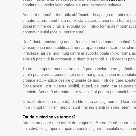
conținutului veziculelor varice ale unei persoane bolnave.
Această metodă a fost utilizată înainte de apariția metodei lui J
situație acum, când încă nu există vaccin, atunci este foarte pos
dozei minime de virus și evoluția bolii într-o formă asimptomatic
coronavirusului (posibil persistente).
Dacă doriți, considerați această opinie ca fiind parascientifică. N
O asemenea idee sedițioasă nu i-ar apărea nici măcar unui chirur
infecteze, iar cei mai mulți dintre ei suportă boala într-o formă
analiză pozitivă la coronavirus drept o sentință și să cedăm panic
Toate cele spuse mai sus se aplică persoanelor tinere și sănătoas
virală poate avea consecințele cele mai grave, uneori ireversibil
cronice etc. – adică despre grupurile de risc. Toți cei care aparți
Dacă acest lucru nu este posibil, atunci, cel puțin, cât se poate 
serviciu. Această afirmație este valabilă și pentru personalul med
O frază, devenită înaripată, din filmul cu același nume: „Doar bătrân
intră în luptă”. Tinerii medici sunt mai rezistenți la stres, atenți
Cât de curând se va termina?
Nimeni nu poate oferi astfel de prognoze. Se crede că pentru ca
colectivă. Ei și apoi va apărea vaccinul și va fi posibilă vaccinare