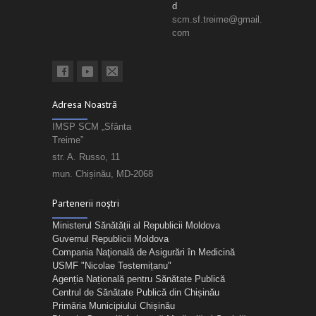
d
scm.sf.treime@gmail.
com
Adresa Noastră
IMSP SCM „Sfânta
Treime”
str. A. Russo, 11
mun. Chișinău, MD-2068
Partenerii noștri
Ministerul Sănătății al Republicii Moldova
Guvernul Republicii Moldova
Compania Naţională de Asigurări în Medicină
USMF "Nicolae Testemițanu"
Agenția Națională pentru Sănătate Publică
Centrul de Sănătate Publică din Chișinău
Primăria Municipiului Chișinău