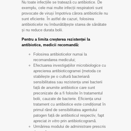
Nu toate infecțiile se tratează cu antibiotice. De
exemplu, cele mai multe infecții respiratorii sunt
provocate de viruși împotriva cărora antibioticile nu
sunt eficiente. În astfel de cazuri, folosirea
antibioticelor nu îmbunătățește starea de sănătate
și nu reduce durata bolii.
Pentru a limita creșterea rezistenței la
antibiotice, medicii recomandă:
Folosirea antibioticelor numai la
recomandarea medicului;
Efectuarea investigațiilor microbiologice cu
aprecierea antibioticogramei (metoda ce
stabilește pe o cultură bacteriană
sensibilitatea sau rezistența unei bacterii
față de anumite antibiotice care sunt
preconizate de a fi folosite în tratamentul
bolii, cauzate de bacterie. Eficiența unui
tratament cu antibiotice este condiționat în
primul rând de sensibilitatea agentului
patogen față de antibioticul respectiv, fapt
apreciat
in vitro
prin antibioticogramă.
Urmărirea modului de administrare prescris