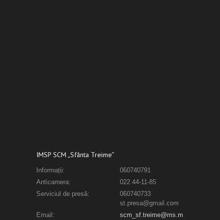
IMSP SCM „Sfânta Treime”
Informații:
060740791
Anticamera:
022 44-11-85
Serviciul de presă:
060740733
st.presa@gmail.com
Email:
scm_sf.treime@ms.m