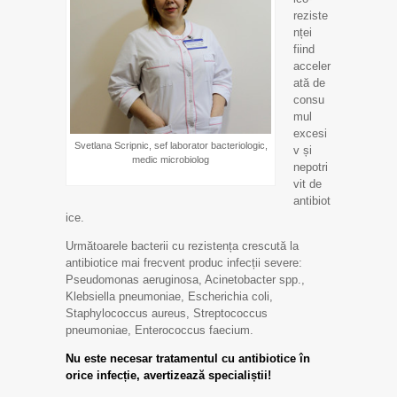
reziste
nței
fiind
acceler
ată de
consu
mul
excesi
Svetlana Scripnic, sef laborator bacteriologic,
v și
medic microbiolog
nepotri
vit de
antibiot
ice.
Următoarele bacterii cu rezistența crescută la
antibiotice mai frecvent produc infecții severe:
Pseudomonas aeruginosa, Acinetobacter spp.,
Klebsiella pneumoniae, Escherichia coli,
Staphylococcus aureus, Streptococcus
pneumoniae, Enterococcus faecium.
Nu este necesar tratamentul cu antibiotice în
orice infecție, avertizează specialiștii!