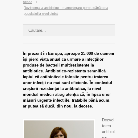
Acasa
Rezistența la antibiotice – o amenințare pentru sănătatea
populației la nivel global
În prezent în Europa, aproape 25.000 de oameni
își pierd viața anual ca urmare a infecțiilor
produse de bacterii multirezistente la
antibiotice. Antibiotico-rezistența semnifică
faptul că antibioticele folosite pentru tratarea
unor infecții nu mai sunt eficiente. În contextul
creșterii rezistenței la antibiotice, la nivel
mondial medicii atrag atenția că, în lipsa unor
măsuri urgente infecțiile, tratabile până acum,
ar putea să ducă, din nou, la decese.
Dezvol
tarea
antibiot
ico-