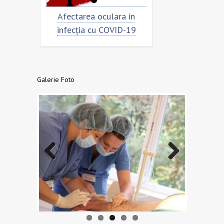
Afectarea oculara in
Cât de „încoronat” est
infecția cu COVID-19
virusul?
Galerie Foto
Previo
Next
us