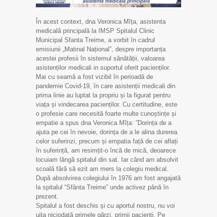
În acest context, dna Veronica Mîța, asistenta
medicală principală la IMSP Spitalul Clinic
Municipal Sfanta Treime, a vorbit în cadrul
emisiunii „Matinal Național”, despre importanța
acestei profesii în sistemul sănătății, valoarea
asistenților medicali in suportul oferit pacienților.
Mai cu seamă a fost vizibil în perioadă de
pandemie Covid-19, în care asistenții medicali din
prima linie au luptat la propriu și la figurat pentru
viața și vindecarea pacienților. Cu certitudine, este
o profesie care necesită foarte multe cunoștințe și
empatie a spus dna Veronica Mîța: ”Dorința de a
ajuta pe cei în nevoie, dorința de a le alina durerea
celor suferinzi, precum și empatia față de cei aflați
în suferință, am resimțit-o încă de mică, deoarece
locuiam lângă spitalul din sat. Iar când am absolvit
scoală fără să ezit am mers la colegiu medical.
După absolvirea colegiului în 1976 am fost angajată
la spitalul “Sfânta Treime” unde activez până în
prezent.
Spitalul a fost deschis și cu aportul nostru, nu voi
uita niciodată primele gărzi, primii pacienți. Pe