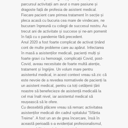
parcursul activitații am avut o mare pasiune și
dragoste față de profesia de asistent medical.
Fiecare pacient care primea tratament în secție și
pleca acasă cu bucuria cea mare de vindecare, ne
bucuram înpreună cu colegii de succesul nostru. Au
trecut ani de activitate și succese și ne-am pomenit
în față cu o pandemie fără precedent.
Anul 2020 a fost foarte complicat de activat ținând
cont de multe probleme care au apărut. Infectarea
în masă a asistenților medicali, pacienți mulți și
foarte gravi cu hemoragii, complicații Covid, post-
Covid, aveau necesitate de foarte multă atenție,
tratament și îngrijire. Un volum mare pentru
asistentul medical, in acest context vreau să zic că
este nevoie de a revedea normativele de pacienți la
un asistent medical, pentru ca toți cetățenii țării
noastre să benefecieze de asistență medicală la
cel mai înalt nivel, iar asistentul medical să
reușească să le ofere.
Cu deosebită plăcere vreau să remarc activitatea
asistenților medicali din cadrul spitalului “Sfânta
Treime”. A fost un an de grea încercare, însă în
această perioadă s-a evidențiat profesionalismul,