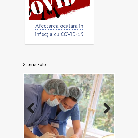
Afectarea oculara in
Cât de „încoronat” este
infecția cu COVID-19
virusul?
Galerie Foto
Previo
Next
us