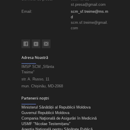
st.presa@gmail.com
Email:
scm_sf.treime@ms.m
d
scm.sf.treime@gmail.
com
Adresa Noastră
IMSP SCM „Sfânta
Treime”
str. A. Russo, 11
mun. Chișinău, MD-2068
Partenerii noștri
Ministerul Sănătății al Republicii Moldova
Guvernul Republicii Moldova
Compania Naţională de Asigurări în Medicină
USMF "Nicolae Testemițanu"
Agenția Națională pentru Sănătate Publică