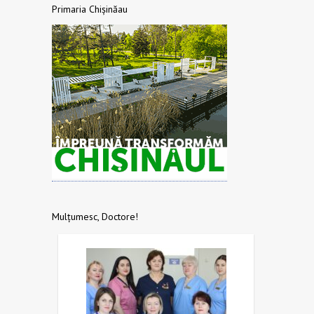
Primaria Chișinăau
Mulțumesc, Doctore!