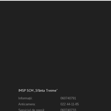
IMSP SCM „Sfânta Treime”
Informații:
060740791
Anticamera:
022 44-11-85
Serviciul de presă:
060740733