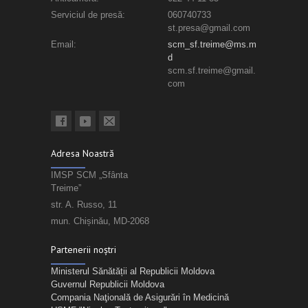
Serviciul de presă:
060740733
st.presa@gmail.com
Email:
scm_sf.treime@ms.m
d
scm.sf.treime@gmail.
com
Adresa Noastră
IMSP SCM „Sfânta
Treime”
str. A. Russo, 11
mun. Chișinău, MD-2068
Partenerii noștri
Ministerul Sănătății al Republicii Moldova
Guvernul Republicii Moldova
Compania Naţională de Asigurări în Medicină