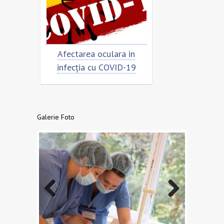
rimar
Afectarea oculara in
Cât de „încor
n
infecția cu COVID-19
virusu
Galerie Foto
Previo
Next
us