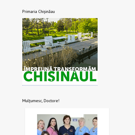
Primaria Chișinăau
Mulțumesc, Doctore!