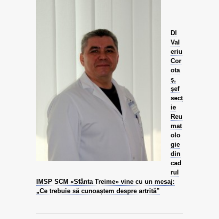
Dl
Val
eriu
Cor
ota
ș,
șef
secț
ie
Reu
mat
olo
gie
din
cad
rul
IMSP SCM
«Sfânta Treime» vine cu un mesaj:
„Ce trebuie să cunoaștem despre artrită”