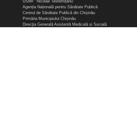
USMF "Nicolae Testemițanu"
Agenția Națională pentru Sănătate Publică
Centrul de Sănătate Publică din Chișinău
Primăria Municipiului Chișinău
Direcţia Generală Asistentă Medicală și Socială