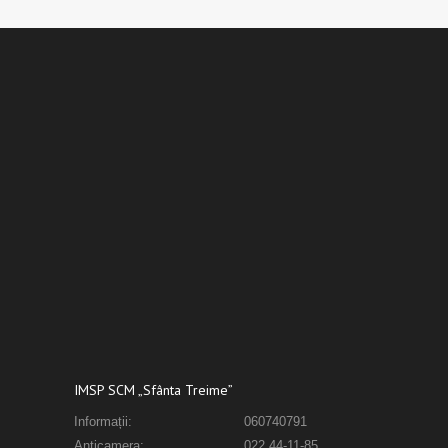
IMSP SCM „Sfânta Treime”
Informații:
060740791
Anticamera:
022 44-11-85