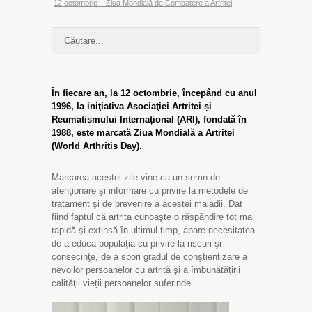
12 octombrie – Ziua Mondială de Combatere a Artritei
În fiecare an, la 12 octombrie, începând cu anul
1996, la iniţiativa Asociaţiei Artritei și
Reumatismului Internațional (ARI), fondată în
1988, este marcată Ziua Mondială a Artritei
(World Arthritis Day).
Marcarea acestei zile vine ca un semn de
atenţionare şi informare cu privire la metodele de
tratament şi de prevenire a acestei maladii. Dat
fiind faptul că artrita cunoaşte o răspândire tot mai
rapidă şi extinsă în ultimul timp, apare necesitatea
de a educa populaţia cu privire la riscuri şi
consecinţe, de a spori gradul de conştientizare a
nevoilor persoanelor cu artrită şi a îmbunătățirii
calităţii vieții persoanelor suferinde.