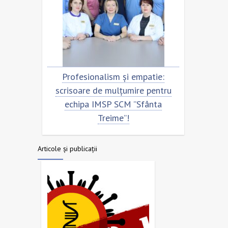
ntru
Profesionalism și empatie:
Scriso
a
scrisoare de mulțumire pentru
echip
echipa IMSP SCM ”Sfânta
Treime”!
Articole și publicații