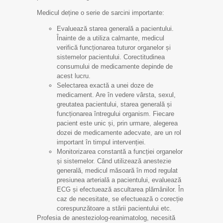
Medicul deține o serie de sarcini importante:
Evaluează starea generală a pacientului.
Înainte de a utiliza calmante, medicul
verifică funcționarea tuturor organelor și
sistemelor pacientului. Corectitudinea
consumului de medicamente depinde de
acest lucru.
Selectarea exactă a unei doze de
medicament. Are în vedere vârsta, sexul,
greutatea pacientului, starea generală și
funcționarea întregului organism. Fiecare
pacient este unic și, prin urmare, alegerea
dozei de medicamente adecvate, are un rol
important în timpul intervenției.
Monitorizarea constantă a funcției organelor
și sistemelor. Când utilizează anestezie
generală, medicul măsoară în mod regulat
presiunea arterială a pacientului, evaluează
ECG și efectuează ascultarea plămânilor. În
caz de necesitate, se efectuează o corecție
corespunzătoare a stării pacientului etc.
Profesia de anesteziolog-reanimatolog, necesită