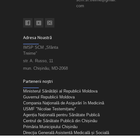
com
Adresa Noastră
IMSP SCM „Sfânta
Treime”
str. A. Russo, 11
mun. Chișinău, MD-2068
Partenerii noștri
Ministerul Sănătății al Republicii Moldova
Guvernul Republicii Moldova
Compania Naţională de Asigurări în Medicină
USMF "Nicolae Testemițanu"
Agenția Națională pentru Sănătate Publică
Centrul de Sănătate Publică din Chișinău
Primăria Municipiului Chișinău
Direcţia Generală Asistentă Medicală și Socială