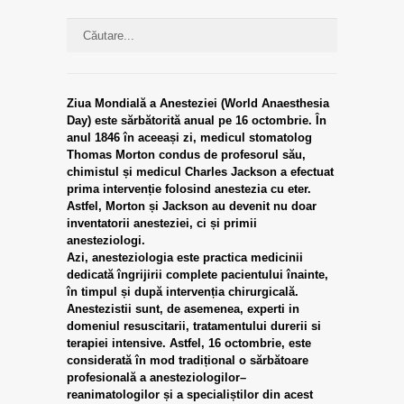
Ziua Mondială a Anesteziei (World Anaesthesia
Day) este sărbătorită anual pe 16 octombrie. În
anul 1846 în aceeași zi, medicul stomatolog
Thomas Morton condus de profesorul său,
chimistul și medicul Charles Jackson a efectuat
prima intervenție folosind anestezia cu eter.
Astfel, Morton și Jackson au devenit nu doar
inventatorii anesteziei, ci și primii
anesteziologi.
Azi, anesteziologia este practica medicinii
dedicată îngrijirii complete pacientului înainte,
în timpul și după intervenția chirurgicală.
Anestezistii sunt, de asemenea, experti in
domeniul resuscitarii, tratamentului durerii si
terapiei intensive. Astfel, 16 octombrie, este
considerată în mod tradițional o sărbătoare
profesională a anesteziologilor–
reanimatologilor și a specialiștilor din acest