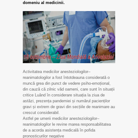
domeniu al medicinii.
Activitatea medicilor anesteziologilor–
reanimatologilor a fost întotdeauna considerată o
muncă grea din punct de vedere psiho-emoțional,
din cauză că zilnic văd oameni, care sunt în situații
critice Luând în considerare situația la ziua de
astăzi, prezența pandemiei și numărul pacienților
gravi și extrem de gravi din secțiile de reanimare au
crescut considerabil.
Astfel pe umerii medicilor anesteziologilor–
reanimatologilor le revine marea responsabilitatea
de a acorda asistența medicală în pofida
pronosticurilor negative