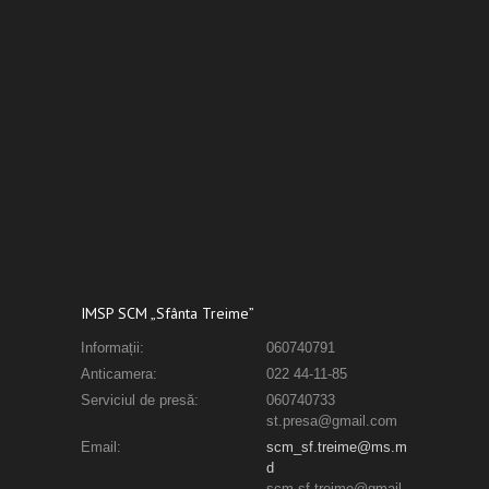
IMSP SCM „Sfânta Treime”
Informații:
060740791
Anticamera:
022 44-11-85
Serviciul de presă:
060740733
st.presa@gmail.com
Email:
scm_sf.treime@ms.m
d
scm.sf.treime@gmail.