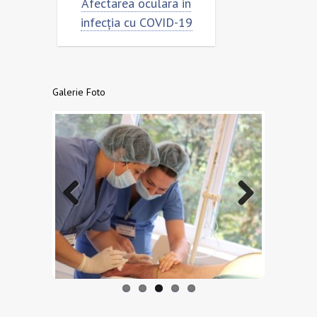
Afectarea oculara in
Cât de „încoronat” este
infecția cu COVID-19
virusul?
Galerie Foto
Previo
Next
us