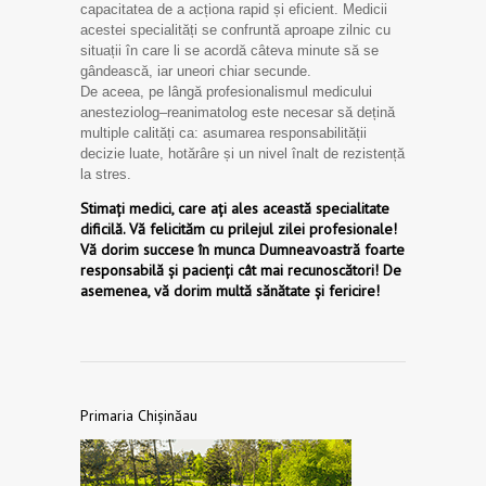
capacitatea de a acționa rapid și eficient. Medicii
acestei specialități se confruntă aproape zilnic cu
situații în care li se acordă câteva minute să se
gândească, iar uneori chiar secunde.
De aceea, pe lângă profesionalismul medicului
anesteziolog–reanimatolog este necesar să dețină
multiple calități ca: asumarea responsabilității
decizie luate, hotărâre și un nivel înalt de rezistență
la stres.
Stimați medici, care ați ales această specialitate
dificilă. Vă felicităm cu prilejul zilei profesionale!
Vă dorim succese în munca Dumneavoastră foarte
responsabilă și pacienți cât mai recunoscători! De
asemenea, vă dorim multă sănătate și fericire!
Primaria Chișinăau