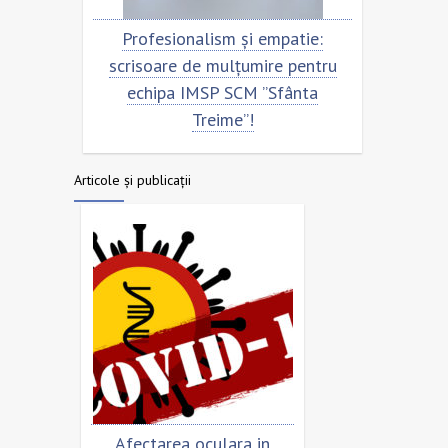
u
Profesionalism și empatie:
Scrisoare
scrisoare de mulțumire pentru
echipa 
echipa IMSP SCM ”Sfânta
Treime”!
Articole și publicații
mar
Afectarea oculara in
Cât de „încorona