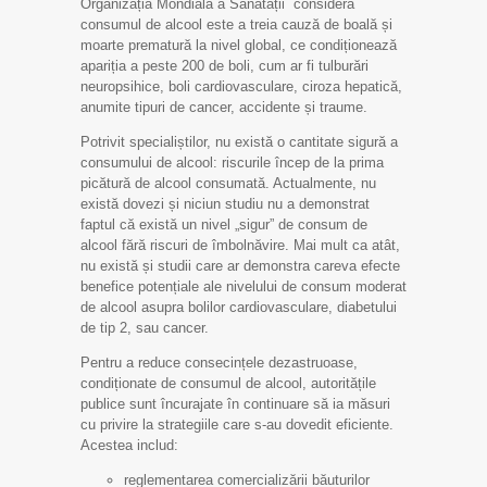
Organizația Mondială a Sănătății consideră
consumul de alcool este a treia cauză de boală și
moarte prematură la nivel global, ce condiționează
apariția a peste 200 de boli, cum ar fi tulburări
neuropsihice, boli cardiovasculare, ciroza hepatică,
anumite tipuri de cancer, accidente și traume.
Potrivit specialiștilor, nu există o cantitate sigură a
consumului de alcool: riscurile încep de la prima
picătură de alcool consumată. Actualmente, nu
există dovezi și niciun studiu nu a demonstrat
faptul că există un nivel „sigur” de consum de
alcool fără riscuri de îmbolnăvire. Mai mult ca atât,
nu există și studii care ar demonstra careva efecte
benefice potențiale ale nivelului de consum moderat
de alcool asupra bolilor cardiovasculare, diabetului
de tip 2, sau cancer.
Pentru a reduce consecințele dezastruoase,
condiționate de consumul de alcool, autoritățile
publice sunt încurajate în continuare să ia măsuri
cu privire la strategiile care s-au dovedit eficiente.
Acestea includ:
reglementarea comercializării băuturilor