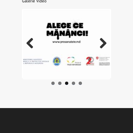
Galerie Video
Previo
Next
us