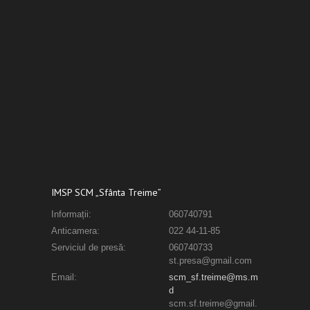
IMSP SCM „Sfânta Treime”
Informații:
060740791
Anticamera:
022 44-11-85
Serviciul de presă:
060740733
st.presa@gmail.com
Email:
scm_sf.treime@ms.m
d
scm.sf.treime@gmail.