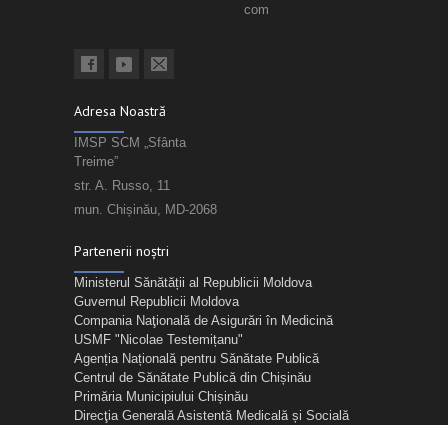
com
Adresa Noastră
IMSP SCM „Sfânta
Treime”
str. A. Russo, 11
mun. Chișinău, MD-2068
Partenerii noștri
Ministerul Sănătății al Republicii Moldova
Guvernul Republicii Moldova
Compania Naţională de Asigurări în Medicină
USMF "Nicolae Testemițanu"
Agenția Națională pentru Sănătate Publică
Centrul de Sănătate Publică din Chișinău
Primăria Municipiului Chișinău
Direcţia Generală Asistentă Medicală și Socială