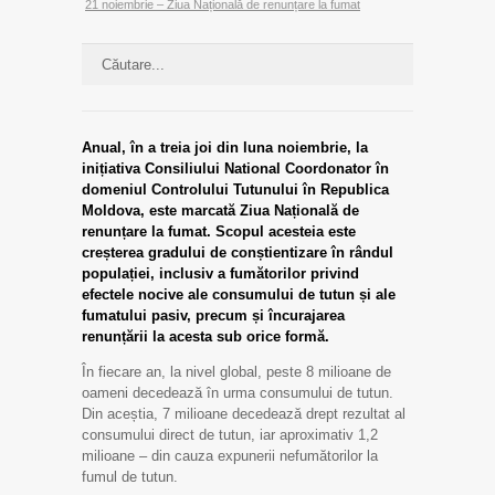
21 noiembrie – Ziua Națională de renunțare la fumat
Anual, în a treia joi din luna noiembrie, la
inițiativa Consiliului National Coordonator în
domeniul Controlului Tutunului în Republica
Moldova, este marcată Ziua Națională de
renunțare la fumat. Scopul acesteia este
creșterea gradului de conștientizare în rândul
populației, inclusiv a fumătorilor privind
efectele nocive ale consumului de tutun și ale
fumatului pasiv, precum și încurajarea
renunțării la acesta sub orice formă.
În fiecare an, la nivel global, peste 8 milioane de
oameni decedează în urma consumului de tutun.
Din aceștia, 7 milioane decedează drept rezultat al
consumului direct de tutun, iar aproximativ 1,2
milioane – din cauza expunerii nefumătorilor la
fumul de tutun.