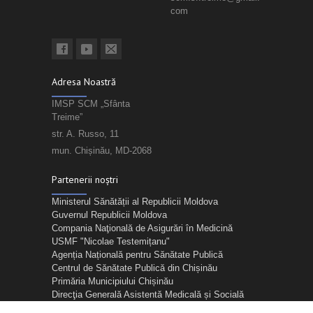
com
Adresa Noastră
IMSP SCM „Sfânta
Treime”
str. A. Russo, 11
mun. Chișinău, MD-2068
Partenerii noștri
Ministerul Sănătății al Republicii Moldova
Guvernul Republicii Moldova
Compania Naţională de Asigurări în Medicină
USMF "Nicolae Testemițanu"
Agenția Națională pentru Sănătate Publică
Centrul de Sănătate Publică din Chișinău
Primăria Municipiului Chișinău
Direcţia Generală Asistentă Medicală și Socială