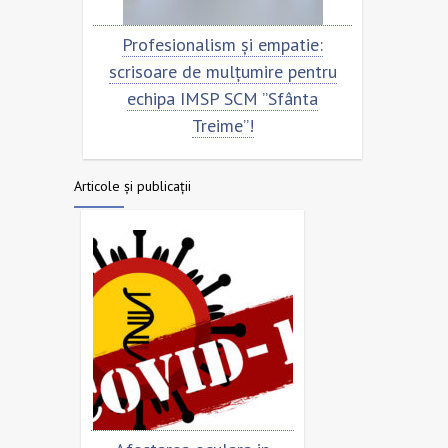
ntru
Profesionalism și empatie:
Scriso
a
scrisoare de mulțumire pentru
echip
echipa IMSP SCM ”Sfânta
Treime”!
Articole și publicații