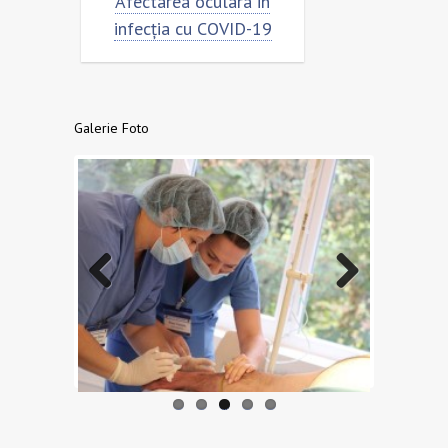
rimar
Afectarea oculara in
Cât de „încor
n
infecția cu COVID-19
virusu
Galerie Foto
Previo
Next
us