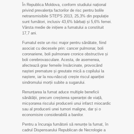
În Republica Moldova, conform studiului național
privind prevalența factorilor de risc pentru bolile
netransmisibile STEPS 2013, 25,3% din populație
sunt fumători, inclusiv 43,6% bărbați și 5,6% femei.
Vârsta medie de inițiere a fumatului a constituit
17,7 ani.
Fumatul este un risc major pentru sănătate, fiind
asociat cu decesele prin: cancer pulmonar, boli
coronariene, boli pulmonare cronice obstructive și
boli cerebrovasculare. Acesta, de asemenea,
afectează grav femeile însărcinate, provocând
nașteri premature și greutate mică a copilului la
naștere, iar la nou-născuți crește riscul apariției
sindromului morții subite a sugarului.
Renunțarea la fumat aduce multiple beneficii
sănătății, precum creșterea speranței de viață,
micșorarea riscului producerii unui infarct miocardic
sau al producerii unei tumori maligne, dar și o
economisire considerabilă a banilor.
Pentru a încuraja fumătorii să renunțe la fumat, în
cadrul Dispensarului Republican de Necrologie a