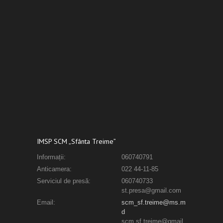
IMSP SCM „Sfânta Treime”
Informații:
060740791
Anticamera:
022 44-11-85
Serviciul de presă:
060740733
st.presa@gmail.com
Email:
scm_sf.treime@ms.m
d
scm.sf.treime@gmail.