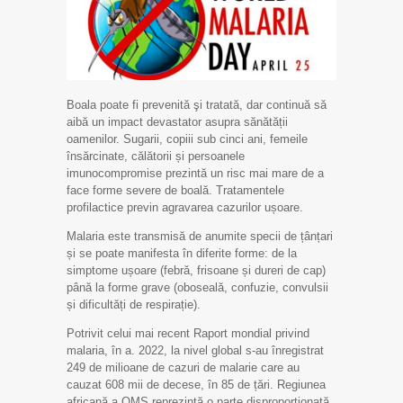
Boala poate fi prevenită şi tratată, dar continuă să
aibă un impact devastator asupra sănătății
oamenilor. Sugarii, copiii sub cinci ani, femeile
însărcinate, călătorii și persoanele
imunocompromise prezintă un risc mai mare de a
face forme severe de boală. Tratamentele
profilactice previn agravarea cazurilor ușoare.
Malaria este transmisă de anumite specii de țânțari
și se poate manifesta în diferite forme: de la
simptome ușoare (febră, frisoane și dureri de cap)
până la forme grave (oboseală, confuzie, convulsii
și dificultăți de respirație).
Potrivit celui mai recent Raport mondial privind
malaria, în a. 2022, la nivel global s-au înregistrat
249 de milioane de cazuri de malarie care au
cauzat 608 mii de decese, în 85 de țări. Regiunea
africană a OMS reprezintă o parte disproporționată