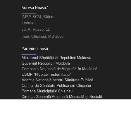
Adresa Noastră
IMSP SCM „Sfânta
Treime”
str. A. Russo, 11
mun. Chișinău, MD-2068
Partenerii noștri
Ministerul Sănătății al Republicii Moldova
Guvernul Republicii Moldova
Compania Naţională de Asigurări în Medicină
USMF "Nicolae Testemițanu"
Agenția Națională pentru Sănătate Publică
Centrul de Sănătate Publică din Chișinău
Primăria Municipiului Chișinău
Direcţia Generală Asistentă Medicală și Socială