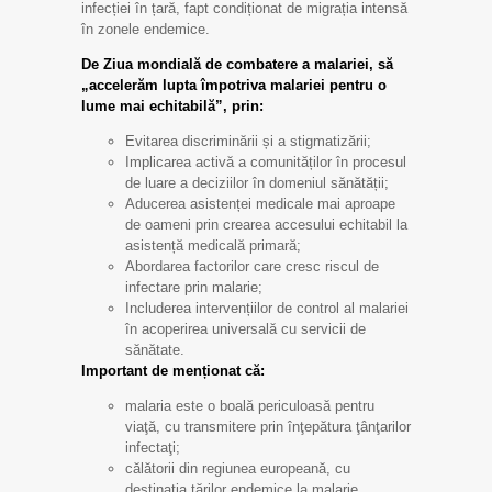
infecției în țară, fapt condiționat de migrația intensă
în zonele endemice.
De Ziua mondială de combatere a malariei, să
„accelerăm lupta împotriva malariei pentru o
lume mai echitabilă”, prin:
Evitarea discriminării și a stigmatizării;
Implicarea activă a comunităților în procesul
de luare a deciziilor în domeniul sănătății;
Aducerea asistenței medicale mai aproape
de oameni prin crearea accesului echitabil la
asistență medicală primară;
Abordarea factorilor care cresc riscul de
infectare prin malarie;
Includerea intervențiilor de control al malariei
în acoperirea universală cu servicii de
sănătate.
Important de menționat că:
malaria este o boală periculoasă pentru
viaţă, cu transmitere prin înţepătura ţânţarilor
infectaţi;
călătorii din regiunea europeană, cu
destinaţia ţărilor endemice la malarie,