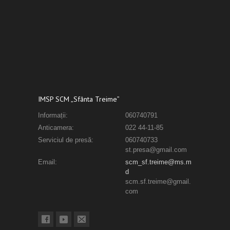
IMSP SCM „Sfânta Treime”
Informații:
060740791
Anticamera:
022 44-11-85
Serviciul de presă:
060740733
st.presa@gmail.com
Email:
scm_sf.treime@ms.m
d
scm.sf.treime@gmail.
com