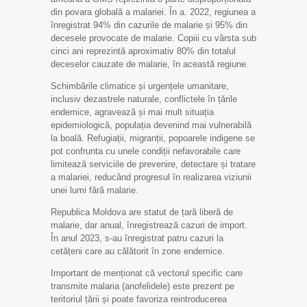
din povara globală a malariei. În a. 2022, regiunea a
înregistrat 94% din cazurile de malarie și 95% din
decesele provocate de malarie. Copiii cu vârsta sub
cinci ani reprezintă aproximativ 80% din totalul
deceselor cauzate de malarie, în această regiune.
Schimbările climatice și urgențele umanitare,
inclusiv dezastrele naturale, conflictele în țările
endemice, agravează și mai mult situația
epidemiologică, populația devenind mai vulnerabilă
la boală. Refugiații, migranții, popoarele indigene se
pot confrunta cu unele condiții nefavorabile care
limitează serviciile de prevenire, detectare și tratare
a malariei, reducând progresul în realizarea viziunii
unei lumi fără malarie.
Republica Moldova are statut de țară liberă de
malarie, dar anual, înregistrează cazuri de import.
În anul 2023, s-au înregistrat patru cazuri la
cetățeni care au călătorit în zone endemice.
Important de menționat că vectorul specific care
transmite malaria (anofelidele) este prezent pe
teritoriul țării și poate favoriza reintroducerea