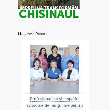
Mulțumesc, Doctore!
Profesionalism și empatie:
Scrisoare de mulț
scrisoare de mulțumire pentru
echipa SCM ”Sfân