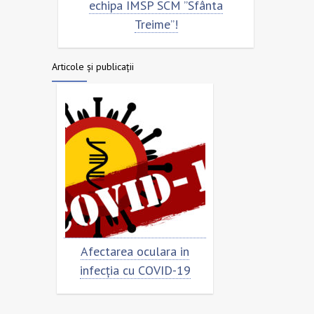
echipa IMSP SCM ”Sfânta
Treime”!
Articole și publicații
Afectarea oculara in
Cât de „încoronat” este
infecția cu COVID-19
virusul?