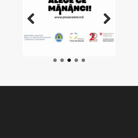
Previo
Next
us