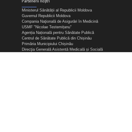
Partenerii noștri
Ministerul Sănătății al Republicii Moldova
Guvernul Republicii Moldova
Compania Naţională de Asigurări în Medicină
USMF "Nicolae Testemițanu"
Agenția Națională pentru Sănătate Publică
Centrul de Sănătate Publică din Chișinău
Primăria Municipiului Chișinău
Direcţia Generală Asistentă Medicală și Socială