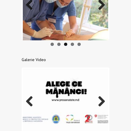
Previo
Next
us
Galerie Video
Previo
Next
us