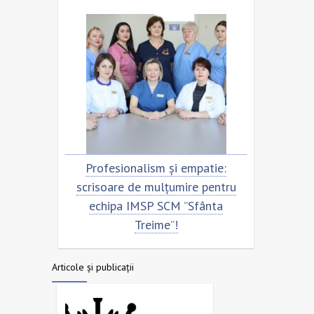
Profesionalism și empatie:
Scrisoare d
scrisoare de mulțumire pentru
echipa SCM
echipa IMSP SCM ”Sfânta
Treime”!
Articole și publicații