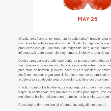
Glanda tiroidă are un rol important în activitatea întregului orga
contribuie la reglarea metabolismului. Nivelul lor depinde de menț
producerea energiei, consumul de oxigen tisular și altele. Starea 
influențează toate aspectele vieții umane, inclusiv starea de spiri
Dacă starea glandei tiroide este bună, ea produce cantitatea de
funcționarea a organismului. Dacă aceasta este extrem de activă
prea mare de hormoni și invers, dacă nu este suficient de activă,
decât cel necesar organismului. În oricare caz se va produce o 
accelerarea sau decelerarea proceselor oxidative din organism.
Practic, toate bolile tiroidiene, care au legătură cu cele mai co
treptat și neobservat, fără manifestări clinice pronunțate, însă est
majoritatea bolilor tiroidiene sunt curabile, iar în unele cazuri pot 
Consultați la timp medicul și efectuați investigațiile necesare!