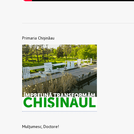
Primaria Chișinăau
Mulțumesc, Doctore!