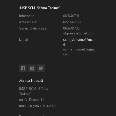
IMSP SCM „Sfânta Treime”
Informații:
060740791
Anticamera:
022 44-11-85
Serviciul de presă:
060740733
st.presa@gmail.com
Email:
scm_sf.treime@ms.m
d
scm.sf.treime@gmail.
com
Adresa Noastră
IMSP SCM „Sfânta
Treime”
str. A. Russo, 11
mun. Chișinău, MD-2068