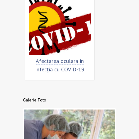
r
Afectarea oculara in
Cât de „încoronat”
infecția cu COVID-19
virusul?
Galerie Foto