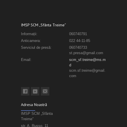
IMSP SCM „Sfânta Treime”
Informații:
060740791
Anticamera:
022 44-11-85
Serviciul de presă:
060740733
st.presa@gmail.com
Email:
scm_sf.treime@ms.m
d
scm.sf.treime@gmail.
com
Adresa Noastră
IMSP SCM „Sfânta
Treime”
str. A. Russo, 11