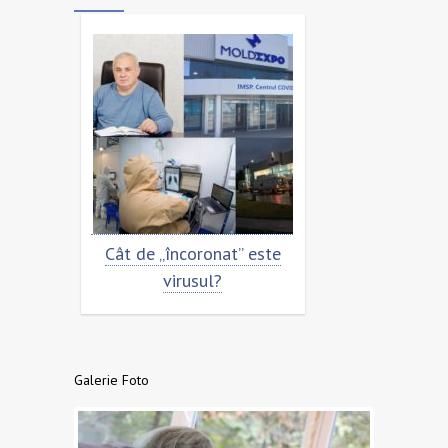
a in
Cât de „încoronat” este
Prevenirea si
ID-19
virusul?
COVID
Galerie Foto