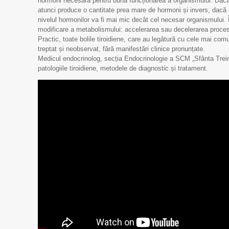
hormoni necesară pentru buna funcționarea a organismului. Dacă
atunci produce o cantitate prea mare de hormoni și invers, dacă 
nivelul hormonilor va fi mai mic decât cel necesar organismului.
modificare a metabolismului: accelerarea sau decelerarea proces
Practic, toate bolile tiroidiene, care au legătură cu cele mai co
treptat și neobservat, fără manifestări clinice pronunțate.
Medicul endocrinolog, secția Endocrinologie a SCM „Sfânta Trei
patologiile tiroidiene, metodele de diagnostic și tratament.