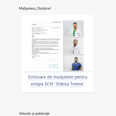
Mulțumesc, Doctore!
ie:
Scrisoare de mulțumire pentru
Cu 
entru
echipa SCM ”Sfânta Treime”
Scri
nta
ech
Articole și publicații