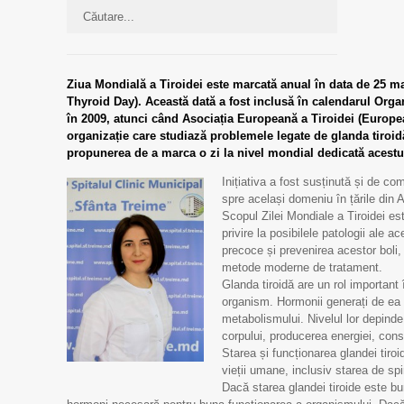
Ziua Mondială a Tiroidei este marcată anual în data de 25 mai
Thyroid Day). Această dată a fost inclusă în calendarul Orga
în 2009, atunci când Asociația Europeană a Tiroidei (Europ
organizație care studiază problemele legate de glanda tiroidă 
propunerea de a marca o zi la nivel mondial dedicată acestu
Inițiativa a fost susținută și de co
spre același domeniu în țările din 
Scopul Zilei Mondiale a Tiroidei est
privire la posibilele patologii ale a
precoce și prevenirea acestor boli
metode moderne de tratament.
Glanda tiroidă are un rol important î
organism. Hormonii generați de ea c
metabolismului. Nivelul lor depind
corpului, producerea energiei, cons
Starea și funcționarea glandei tiro
vieții umane, inclusiv starea de spir
Dacă starea glandei tiroide este b