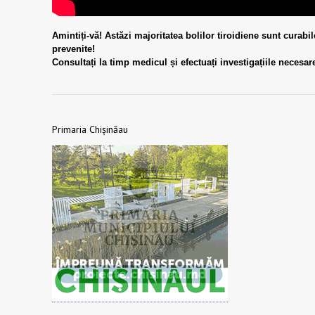
Amintiți-vă! Astăzi majoritatea bolilor tiroidiene sunt curabile
prevenite!
Consultați la timp medicul și efectuați investigațiile necesar
Primaria Chișinăau