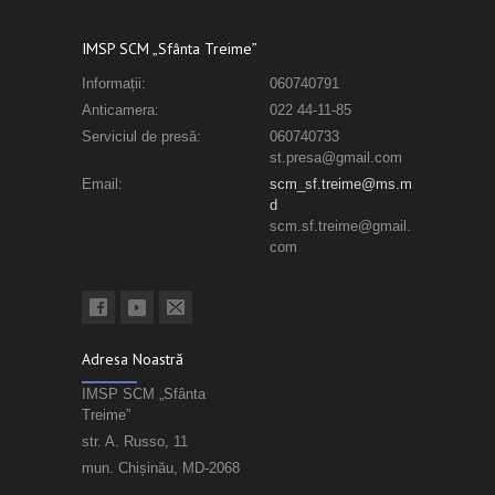
IMSP SCM „Sfânta Treime”
Informații:
060740791
Anticamera:
022 44-11-85
Serviciul de presă:
060740733
st.presa@gmail.com
Email:
scm_sf.treime@ms.m
d
scm.sf.treime@gmail.
com
Adresa Noastră
IMSP SCM „Sfânta
Treime”
str. A. Russo, 11
mun. Chișinău, MD-2068