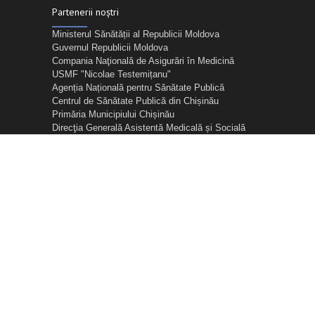
Partenerii noștri
Ministerul Sănătății al Republicii Moldova
Guvernul Republicii Moldova
Compania Naţională de Asigurări în Medicină
USMF "Nicolae Testemițanu"
Agenția Națională pentru Sănătate Publică
Centrul de Sănătate Publică din Chișinău
Primăria Municipiului Chișinău
Direcţia Generală Asistentă Medicală și Socială