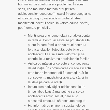
bun mijloc de soluționare a problemei. În acest
sens, cea mai bună metodă ar fi țintirea
adolescenților, deoarece în cazul în care aceștia nu
utilizează droguri, va scade și probabilitatea
manifestării acestui obicei la vârsta adultă. Astfel,
pot fi urmate principiile:
Menținerea unei bune relații cu adolescentul
în familie. Pentru aceasta se pot stabili zile
și ore în care familia se va reuni pentru a
fortifica relațiile. Totodată, este bine ca
adolescentul să se simtă valorizat și să
contribuie la realizarea sarcinilor din familie.
Aplicarea măsurilor corecte și consecvente
de educație. În comunicarea cu adolescentul
este foarte important să fiți corecți, atât în
consecvența mustrărilor aplicate, cât și în
laudele pe care le oferiți.
Încurajarea activităților adolescentului în
timpul liber. Există mai puține șanse ca
adolescenții activi social, care au o
autostimă crescută, să consume droguri.
Fiți informați cu privire la substanțele pe