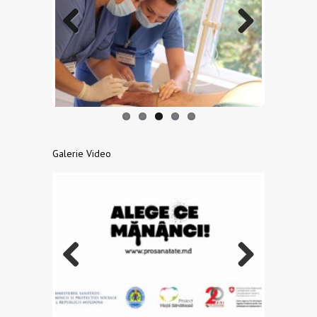
Previo
Next
us
Galerie Video
Previo
Next
us