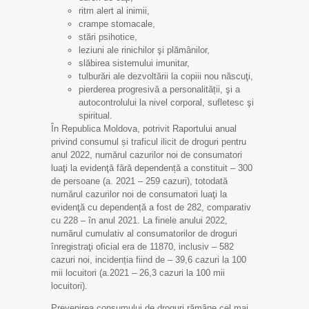
ritm alert al inimii,
crampe stomacale,
stări psihotice,
leziuni ale rinichilor şi plămânilor,
slăbirea sistemului imunitar,
tulburări ale dezvoltării la copiii nou născuţi,
pierderea progresivă a personalității, şi a
autocontrolului la nivel corporal, sufletesc şi
spiritual.
În Republica Moldova, potrivit Raportului anual
privind consumul și traficul ilicit de droguri pentru
anul 2022, numărul cazurilor noi de consumatori
luaţi la evidenţă fără dependență a constituit – 300
de persoane (a. 2021 – 259 cazuri), totodată
numărul cazurilor noi de consumatori luaţi la
evidenţă cu dependență a fost de 282, comparativ
cu 228 – în anul 2021. La finele anului 2022,
numărul cumulativ al consumatorilor de droguri
înregistraţi oficial era de 11870, inclusiv – 582
cazuri noi, incidenția fiind de – 39,6 cazuri la 100
mii locuitori (a.2021 – 26,3 cazuri la 100 mii
locuitori).
Prevenirea consumului de droguri rămâne cel mai