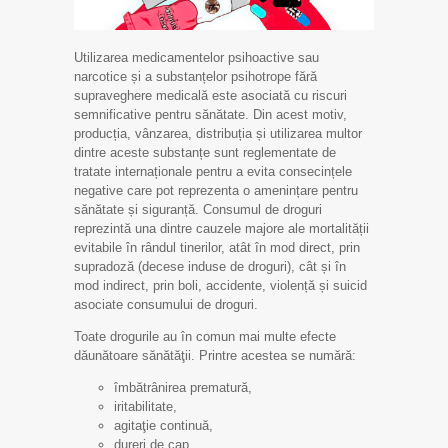
Utilizarea medicamentelor psihoactive sau
narcotice și a substanțelor psihotrope fără
supraveghere medicală este asociată cu riscuri
semnificative pentru sănătate. Din acest motiv,
producția, vânzarea, distribuția și utilizarea multor
dintre aceste substanțe sunt reglementate de
tratate internaționale pentru a evita consecințele
negative care pot reprezenta o amenințare pentru
sănătate și siguranță. Consumul de droguri
reprezintă una dintre cauzele majore ale mortalității
evitabile în rândul tinerilor, atât în mod direct, prin
supradoză (decese induse de droguri), cât și în
mod indirect, prin boli, accidente, violență și suicid
asociate consumului de droguri.
Toate drogurile au în comun mai multe efecte
dăunătoare sănătăţii. Printre acestea se numără:
îmbătrânirea prematură,
iritabilitate,
agitaţie continuă,
dureri de cap,