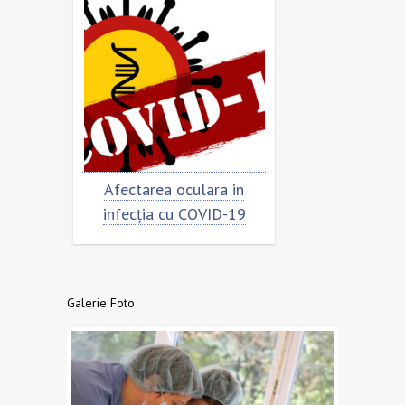
Afectarea oculara in
Cât de „încoronat” est
infecția cu COVID-19
virusul?
Galerie Foto