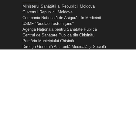
Ministerul Sănătății al Republicii Moldova
Guvernul Republicii Moldova
Compania Naţională de Asigurări în Medicină
USMF "Nicolae Testemițanu"
Agenția Națională pentru Sănătate Publică
Centrul de Sănătate Publică din Chișinău
Primăria Municipiului Chișinău
Direcţia Generală Asistentă Medicală și Socială