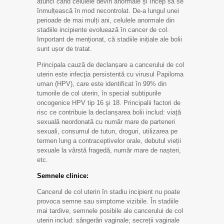
atunci când celulele devin anormale și încep să se
înmulțească în mod necontrolat. De-a lungul unei
perioade de mai mulți ani, celulele anormale din
stadiile incipiente evoluează în cancer de col.
Important de menționat, că stadiile inițiale ale bolii
sunt ușor de tratat.
Principala cauză de declanșare a cancerului de col
uterin este infecţia persistentă cu virusul Papiloma
uman (HPV), care este identificat în 99% din
tumorile de col uterin, în special subtipurile
oncogenice HPV tip 16 şi 18. Principalii factori de
risc ce contribuie la declanșarea bolii includ: viață
sexuală neordonată cu număr mare de parteneri
sexuali, consumul de tutun, droguri, utilizarea pe
termen lung a contraceptivelor orale, debutul vieții
sexuale la vârstă fragedă, număr mare de nașteri,
etc.
Semnele clinice:
Cancerul de col uterin în stadiu incipient nu poate
provoca semne sau simptome vizibile. În stadiile
mai tardive, semnele posibile ale cancerului de col
uterin includ: sângerări vaginale; secreții vaginale