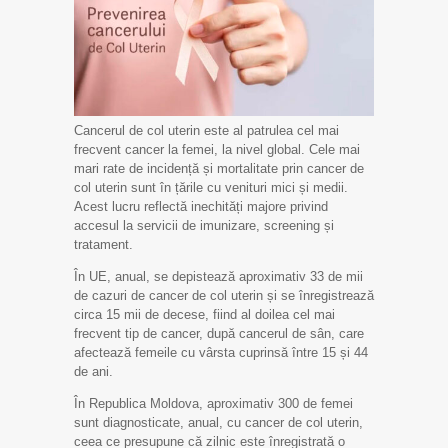
Cancerul de col uterin este al patrulea cel mai
frecvent cancer la femei, la nivel global. Cele mai
mari rate de incidență și mortalitate prin cancer de
col uterin sunt în țările cu venituri mici și medii.
Acest lucru reflectă inechități majore privind
accesul la servicii de imunizare, screening și
tratament.
În UE, anual, se depistează aproximativ 33 de mii
de cazuri de cancer de col uterin și se înregistrează
circa 15 mii de decese, fiind al doilea cel mai
frecvent tip de cancer, după cancerul de sân, care
afectează femeile cu vârsta cuprinsă între 15 și 44
de ani.
În Republica Moldova, aproximativ 300 de femei
sunt diagnosticate, anual, cu cancer de col uterin,
ceea ce presupune că zilnic este înregistrată o