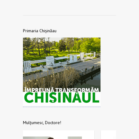
Primaria Chișinăau
Mulțumesc, Doctore!