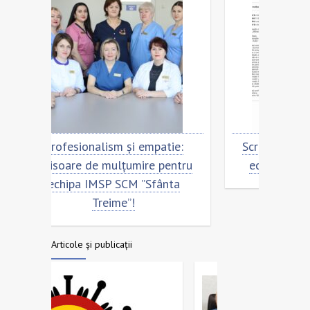
ie:
Scrisoare de mulțumire pentru
Cu 
entru
echipa SCM ”Sfânta Treime”
Scri
nta
ech
Articole și publicații