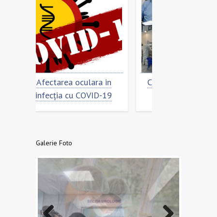
a in
Cât de „încoronat” este
Prevenirea si
ID-19
virusul?
COVID
Galerie Foto