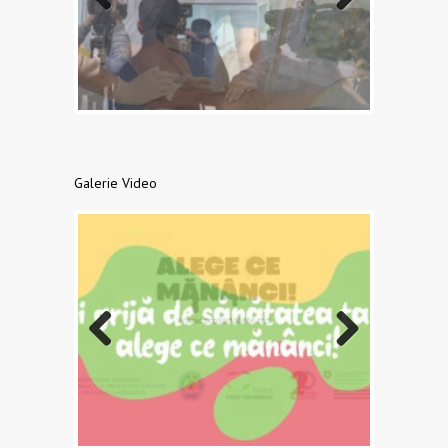
Previo
Next
us
Galerie Video
Previo
Next
us