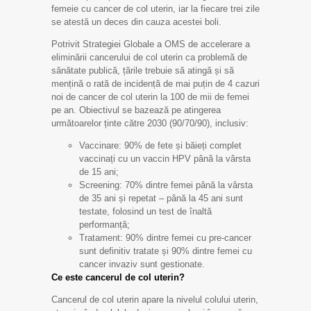
femeie cu cancer de col uterin, iar la fiecare trei zile
se atestă un deces din cauza acestei boli.
Potrivit Strategiei Globale a OMS de accelerare a
eliminării cancerului de col uterin ca problemă de
sănătate publică, țările trebuie să atingă și să
mențină o rată de incidență de mai puțin de 4 cazuri
noi de cancer de col uterin la 100 de mii de femei
pe an. Obiectivul se bazează pe atingerea
următoarelor ținte către 2030 (90/70/90), inclusiv:
Vaccinare: 90% de fete și băieți complet
vaccinați cu un vaccin HPV până la vârsta
de 15 ani;
Screening: 70% dintre femei până la vârsta
de 35 ani și repetat – până la 45 ani sunt
testate, folosind un test de înaltă
performanță;
Tratament: 90% dintre femei cu pre-cancer
sunt definitiv tratate și 90% dintre femei cu
cancer invaziv sunt gestionate.
Ce este cancerul de col uterin?
Cancerul de col uterin apare la nivelul colului uterin,