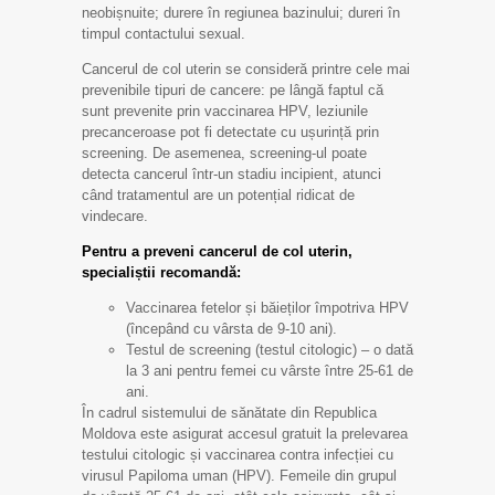
neobișnuite; durere în regiunea bazinului; dureri în
timpul contactului sexual.
Cancerul de col uterin se consideră printre cele mai
prevenibile tipuri de cancere: pe lângă faptul că
sunt prevenite prin vaccinarea HPV, leziunile
precanceroase pot fi detectate cu ușurință prin
screening. De asemenea, screening-ul poate
detecta cancerul într-un stadiu incipient, atunci
când tratamentul are un potențial ridicat de
vindecare.
Pentru a preveni cancerul de col uterin,
specialiștii recomandă:
Vaccinarea fetelor și băieților împotriva HPV
(începând cu vârsta de 9-10 ani).
Testul de screening (testul citologic) – o dată
la 3 ani pentru femei cu vârste între 25-61 de
ani.
În cadrul sistemului de sănătate din Republica
Moldova este asigurat accesul gratuit la prelevarea
testului citologic și vaccinarea contra infecției cu
virusul Papiloma uman (HPV). Femeile din grupul