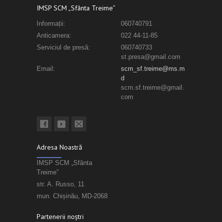
IMSP SCM „Sfânta Treime”
Informații:
060740791
Anticamera:
022 44-11-85
Serviciul de presă:
060740733
st.presa@gmail.com
Email:
scm_sf.treime@ms.m
d
scm.sf.treime@gmail.
com
Adresa Noastră
IMSP SCM „Sfânta
Treime”
str. A. Russo, 11
mun. Chișinău, MD-2068
Partenerii noștri