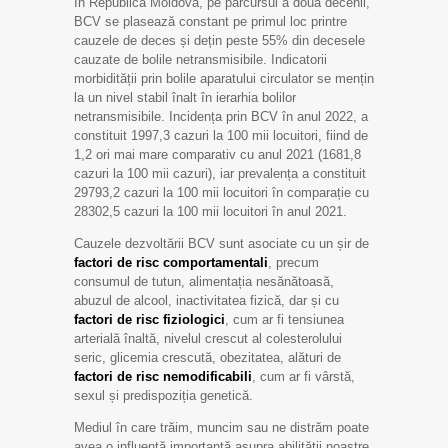
În Republica Moldova, pe parcursul a două decenii,
BCV se plasează constant pe primul loc printre
cauzele de deces și dețin peste 55% din decesele
cauzate de bolile netransmisibile. Indicatorii
morbidității prin bolile aparatului circulator se mențin
la un nivel stabil înalt în ierarhia bolilor
netransmisibile. Incidența prin BCV în anul 2022, a
constituit 1997,3 cazuri la 100 mii locuitori, fiind de
1,2 ori mai mare comparativ cu anul 2021 (1681,8
cazuri la 100 mii cazuri), iar prevalența a constituit
29793,2 cazuri la 100 mii locuitori în comparație cu
28302,5 cazuri la 100 mii locuitori în anul 2021.
Cauzele dezvoltării BCV sunt asociate cu un șir de
factori de risc comportamentali
, precum
consumul de tutun, alimentația nesănătoasă,
abuzul de alcool, inactivitatea fizică, dar și cu
factori de risc fiziologici
, cum ar fi tensiunea
arterială înaltă, nivelul crescut al colesterolului
seric, glicemia crescută, obezitatea, alături de
factori de risc nemodificabili
, cum ar fi vârstă,
sexul și predispoziția genetică.
Mediul în care trăim, muncim sau ne distrăm poate
avea o influență importantă asupra abilității noastre