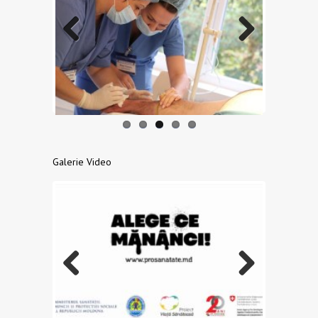
Previo
Next
us
Galerie Video
Previo
Next
us