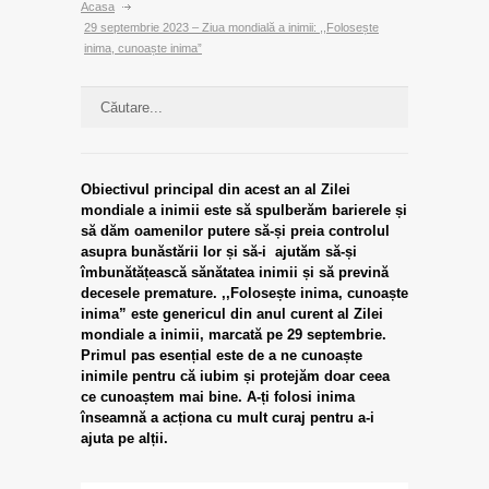
Acasa
29 septembrie 2023 – Ziua mondială a inimii: ,,Folosește
inima, cunoaște inima”
Obiectivul principal din acest an al Zilei
mondiale a inimii este să spulberăm barierele și
să dăm oamenilor putere să-și preia controlul
asupra bunăstării lor și să-i ajutăm să-și
îmbunătățească sănătatea inimii și să prevină
decesele premature. ,,Folosește inima, cunoaște
inima” este genericul din anul curent al Zilei
mondiale a inimii, marcată pe 29 septembrie.
Primul pas esențial este de a ne cunoaște
inimile pentru că iubim și protejăm doar ceea
ce cunoaștem mai bine. A-ți folosi inima
înseamnă a acționa cu mult curaj pentru a-i
ajuta pe alții.