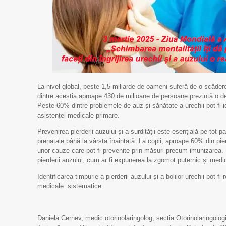
La nivel global, peste 1,5 miliarde de oameni suferă de o scădere
dintre aceștia aproape 430 de milioane de persoane prezintă o de
Peste 60% dintre problemele de auz și sănătate a urechii pot fi id
asistenței medicale primare.
Prevenirea pierderii auzului și a surdității este esențială pe tot pa
prenatale până la vârsta înaintată. La copii, aproape 60% din pi
unor cauze care pot fi prevenite prin măsuri precum imunizarea.
pierderii auzului, cum ar fi expunerea la zgomot puternic și med
Identificarea timpurie a pierderii auzului și a bolilor urechii pot fi
medicale sistematice.
Daniela Cernev, medic otorinolaringolog, secția Otorinolaringolo