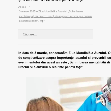
Acasa
3 martie 2025 – Ziua Mondială a Auzului: „Schimbarea
mentalității îți dă putere: faceți din îngrijirea urechii și a auzului
o realitate pentru toți!”
În data de 3 martie, consemnăm Ziua Mondială a Auzului. O z
de conștientizare asupra importanței auzului și prevenirii sur
evenimentului din acest an este „Schimbarea mentalității îți d
urechii și a auzului o realitate pentru toți!”.