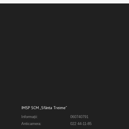
IMSP SCM „Sfânta Treime”
Informații:
060740791
Anticamera:
022 44-11-85