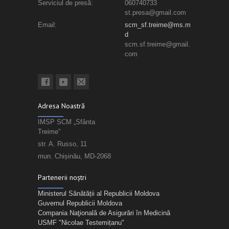
Serviciul de presă:
060740733
st.presa@gmail.com
Email:
scm_sf.treime@ms.m
d
scm.sf.treime@gmail.
com
Adresa Noastră
IMSP SCM „Sfânta
Treime”
str. A. Russo, 11
mun. Chișinău, MD-2068
Partenerii noștri
Ministerul Sănătății al Republicii Moldova
Guvernul Republicii Moldova
Compania Naţională de Asigurări în Medicină
USMF "Nicolae Testemițanu"