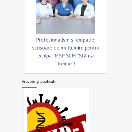
rofesionalism și empatie:
Scrisoare de mulțumir
isoare de mulțumire pentru
echipa SCM ”Sfânta T
echipa IMSP SCM ”Sfânta
Treime”!
Articole și publicații