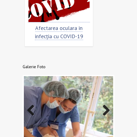
Afectarea oculara in
Cât de „încoronat” este
infecția cu COVID-19
virusul?
Galerie Foto
Previo
Next
us