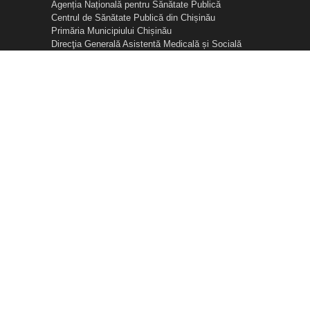
Agenția Națională pentru Sănătate Publică
Centrul de Sănătate Publică din Chișinău
Primăria Municipiului Chișinău
Direcţia Generală Asistentă Medicală și Socială