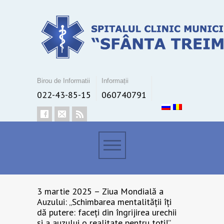
Birou de Informatii
Informații
022-43-85-15
060740791
3 martie 2025 – Ziua Mondială a
Auzului: „Schimbarea mentalității îți
dă putere: faceți din îngrijirea urechii
și a auzului o realitate pentru toți!”