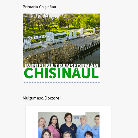
Primaria Chișinăau
Mulțumesc, Doctore!