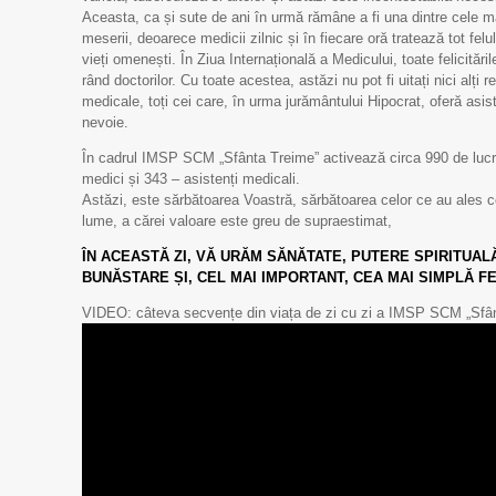
Aceasta, ca și sute de ani în urmă rămâne a fi una dintre cele m
meserii, deoarece medicii zilnic și în fiecare oră tratează tot felu
vieți omenești. În Ziua Internațională a Medicului, toate felicităril
rând doctorilor. Cu toate acestea, astăzi nu pot fi uitați nici alți 
medicale, toți cei care, în urma jurământului Hipocrat, oferă asis
nevoie.
În cadrul IMSP SCM „Sfânta Treime” activează circa 990 de lucră
medici și 343 – asistenți medicali.
Astăzi, este sărbătoarea Voastră, sărbătoarea celor ce au ales 
lume, a cărei valoare este greu de supraestimat,
ÎN ACEASTĂ ZI, VĂ URĂM SĂNĂTATE, PUTERE SPIRITUALĂ
BUNĂSTARE ȘI, CEL MAI IMPORTANT, CEA MAI SIMPLĂ F
VIDEO: câteva secvențe din viața de zi cu zi a IMSP SCM „Sfâ