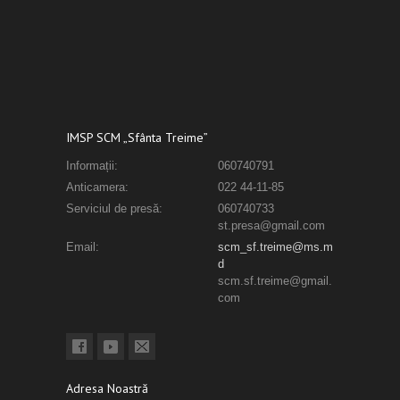
IMSP SCM „Sfânta Treime”
Informații:
060740791
Anticamera:
022 44-11-85
Serviciul de presă:
060740733
st.presa@gmail.com
Email:
scm_sf.treime@ms.m
d
scm.sf.treime@gmail.
com
Adresa Noastră