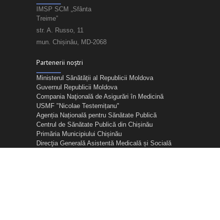
IMSP SCM „Sfânta
Treime”
str. A. Russo, 11
mun. Chișinău, MD-2068
Partenerii noștri
Ministerul Sănătății al Republicii Moldova
Guvernul Republicii Moldova
Compania Naţională de Asigurări în Medicină
USMF "Nicolae Testemițanu"
Agenția Națională pentru Sănătate Publică
Centrul de Sănătate Publică din Chișinău
Primăria Municipiului Chișinău
Direcţia Generală Asistentă Medicală și Socială