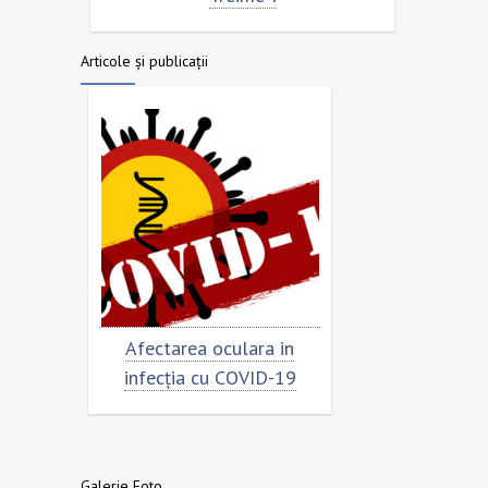
Articole și publicații
ar
Afectarea oculara in
Cât de „încorona
infecția cu COVID-19
virusul?
Galerie Foto