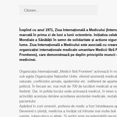
Îcepînd cu anul 1971, Ziua Internațională a Medicului (Intern
marcată în prima zi de luni a lunii octombrie. Inițiativa celeb
Mondiale a Sănătății în semn de solidaritate și acțiune vigu
lume. Ziua Internațională a Medicului este asociată cu crear
organizației internaționale medicale umanitare Medicii fără
Frontieres), care demonstrează pe deplin principiile muncii c
medicinei.
Organizația Internațională „Medicii fără Frontiere” activează în ma
sub egida Organizației Națiunilor Unite, oferind asistență medical
naturale, conflictelor armate, epidemiilor etc. indiferent de apart
politică. În fiecare an, mai mult de 700 de lucrători medicali ai o
fierbinți. Dar, în pofida locului unde activează medicul, în teren s
activității acestuia rămâne acordarea asistenței medicale, restabil
pacientului.
Apărând în zorii omenirii, profesia de medic a fost întotdeauna ap
Devenind o știință, medicina a învățat să înfrunte mai multe boli 
variola, tuberculoza si altele. Și astăzi este incontestabilă neces