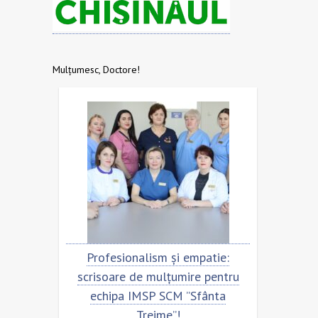
Mulțumesc, Doctore!
Profesionalism și empatie:
Scrisoare 
scrisoare de mulțumire pentru
echipa S
echipa IMSP SCM ”Sfânta
Treime”!