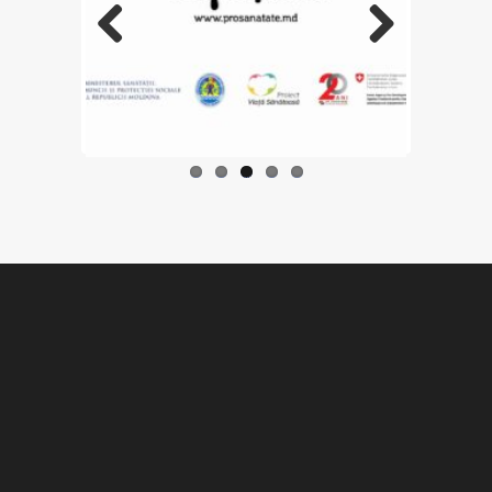
Previo
Next
us