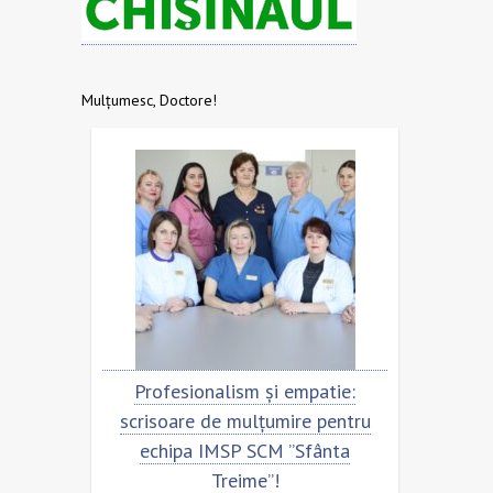
Mulțumesc, Doctore!
tru
Profesionalism și empatie:
Scrisoa
scrisoare de mulțumire pentru
echipa
echipa IMSP SCM ”Sfânta
Treime”!