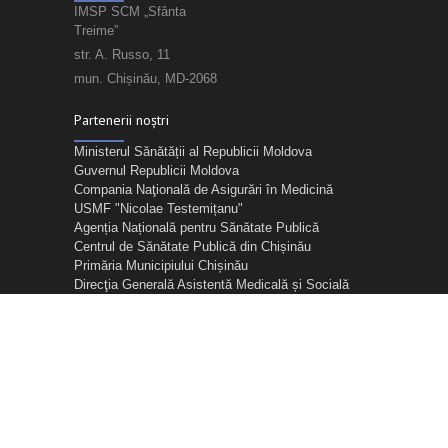
IMSP SCM „Sfânta
Treime”
str. A. Russo, 11
mun. Chișinău, MD-2068
Partenerii noștri
Ministerul Sănătății al Republicii Moldova
Guvernul Republicii Moldova
Compania Naţională de Asigurări în Medicină
USMF "Nicolae Testemițanu"
Agenția Națională pentru Sănătate Publică
Centrul de Sănătate Publică din Chișinău
Primăria Municipiului Chișinău
Direcţia Generală Asistentă Medicală și Socială