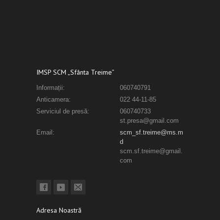
IMSP SCM „Sfânta Treime”
Informații:
060740791
Anticamera:
022 44-11-85
Serviciul de presă:
060740733
st.presa@gmail.com
Email:
scm_sf.treime@ms.m
d
scm.sf.treime@gmail.
com
Adresa Noastră