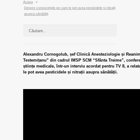
Acasa
Despre consecințele pe care le pot avea pesticidele și nitrații
asupra sănătății
Alexandru Cornogolub, șef Clinică Anesteziologie și Reani
Testemițanu” din cadrul IMSP SCM “Sfânta Treime”, conferenț
științe medicale, într-un interviu acordat pentru TV 8, a rela
le pot avea pesticidele și nitrații asupra sănătății.