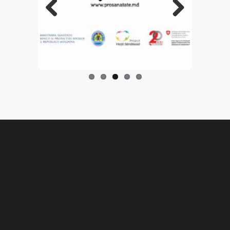
Previo
Next
us