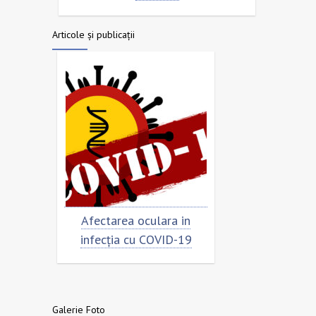
Articole și publicații
imar
Afectarea oculara in
Cât de „încoro
infecția cu COVID-19
virusul
Galerie Foto