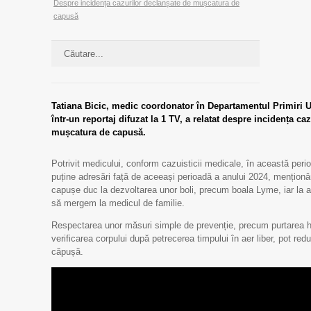
Despre incidența cazurilor declanșate de mușcatura de
capusă
Tatiana Bicic, medic coordonator în Departamentul Primiri 
într-un reportaj difuzat la 1 TV, a relatat despre incidența ca
mușcatura de capusă.
Potrivit medicului, conform cazuisticii medicale, în această peri
puține adresări față de aceeași perioadă a anului 2024, mențion
capușe duc la dezvoltarea unor boli, precum boala Lyme, iar la 
să mergem la medicul de familie.
Respectarea unor măsuri simple de prevenție, precum purtarea ha
verificarea corpului după petrecerea timpului în aer liber, pot red
căpușă.