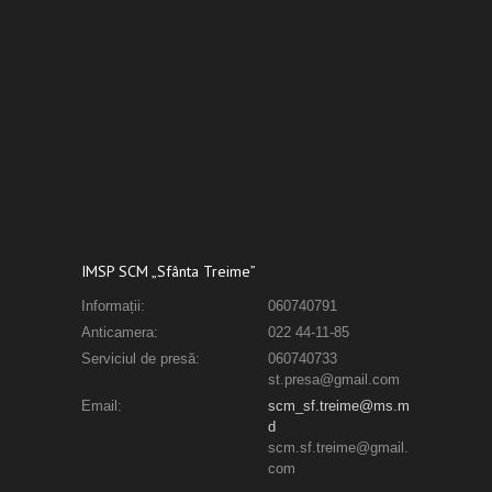
IMSP SCM „Sfânta Treime”
Informații:
060740791
Anticamera:
022 44-11-85
Serviciul de presă:
060740733
st.presa@gmail.com
Email:
scm_sf.treime@ms.m
d
scm.sf.treime@gmail.
com