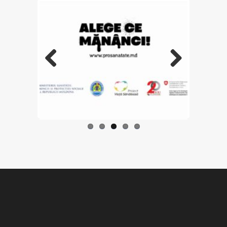
Previo
Next
us