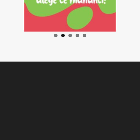
Previo
Next
us