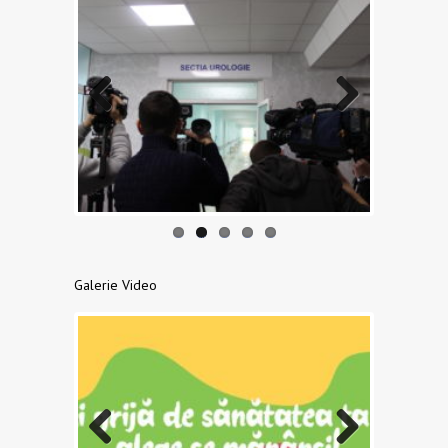
Previo
Next
us
Galerie Video