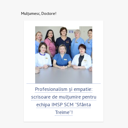
Mulțumesc, Doctore!
Profesionalism și empatie:
Scrisoare 
scrisoare de mulțumire pentru
echipa S
echipa IMSP SCM ”Sfânta
Treime”!