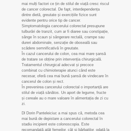
mai mulți factori ce țin de stilul de viață cresc riscul
de cancer colorectal. De fapt, interdependența
dintre dietă, greutate și exercițiile fizice sunt
evidente pentru orice tip de cancer.
Simptomatologia cancerului colorectal presupune
tulburări de tranzit, cum ar fi diaree sau constipație,
sânge în scaun și sângerare rectală, crampe sau
dureri abdominale, senzație de oboseală sau
scădere semnificativă în greutate.
În cazul cancerului de colon, cea mai mare șansă
de tratare se obține prin intervenția chirurgicală.
Tratamentul chirurgical adecvat și precoce
combinat cu chimioterapie atunci când este
necesar, oferă cea mai bună șansă de vindecare în
cancerul de colon și rect.
În prevenirea cancerului colorectal o importanță are
stilul de viață sănătos. Un aport de legume, fructe
și cereale au o mare valoare în alimentația de zi cu
zi.
Dl Dorin Panteleiciuc a mai spus că, metoda cea
mai bună de depistare a cancerului colorectal în
stadiu incipient este colonoscopia. Este
recomandată atât femeilor, cât și bărbaților, odată la