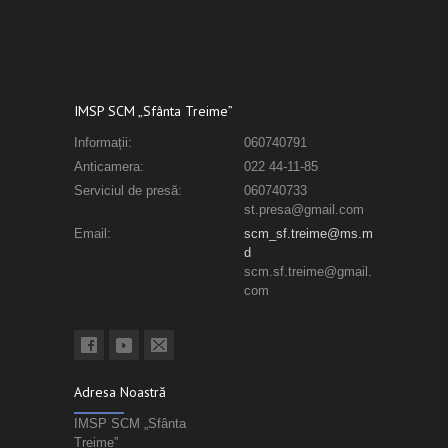
IMSP SCM „Sfânta Treime”
Informații:
060740791
Anticamera:
022 44-11-85
Serviciul de presă:
060740733
st.presa@gmail.com
Email:
scm_sf.treime@ms.m
d
scm.sf.treime@gmail.
com
Adresa Noastră
IMSP SCM „Sfânta
Treime”