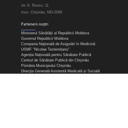
str. A. Russo, 11
mun. Chișinău, MD-2068
Partenerii noștri
Ministerul Sănătății al Republicii Moldova
Guvernul Republicii Moldova
Compania Naţională de Asigurări în Medicină
USMF "Nicolae Testemițanu"
Agenția Națională pentru Sănătate Publică
Centrul de Sănătate Publică din Chișinău
Primăria Municipiului Chișinău
Direcţia Generală Asistentă Medicală și Socială