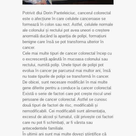
Potrivit dlui Dorin Panteleiciuc, cancerul colorectal
este o afecțiune în care celulele canceroase se
formează în colon sau rect. Astfel, celulele normale
ale colonului și rectului pot avea uneori o creștere
anormală ducând la apariția de polipi, formațiuni
benigne care însă se pot transforma ulterior în
cancer.
Cele mai multe tipuri de cancer colorectal încep cu
o excrescență apărută în mucoasa colonului sau
rectului, numită polip. Unele tipuri de polipi pot
evolua în cancer pe parcursul mai multor ani, însă
nu toate tipurile de polipi se transformă în cancer.
De obicei, sunt necesare modificări în mai multe
gene diferite pentru a conduce la cancer colorectal.
Există o serie de factori care pot crește riscul unei
persoane de cancer colorectal. Astfel se cunosc
două tipuri de factori de risc, modificabili și
nemodificabili. Cei modificabili sunt alimentația,
excesul de alcool și fumatul, cât privește cei factori
care nu pot fi schimbați, ar fi vârsta sau
antecedentele familiale.
În ultimii ani sunt mai multe dovezi științifice că