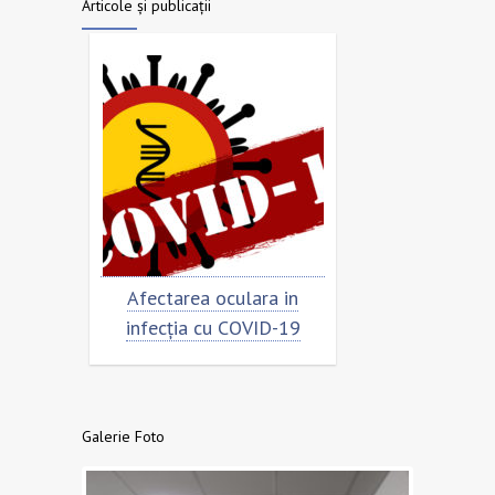
Articole și publicații
ar
Afectarea oculara in
Cât de „încorona
infecția cu COVID-19
virusul?
Galerie Foto