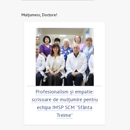
Mulțumesc, Doctore!
eni.
Profesionalism și empatie:
Scris
ntru
scrisoare de mulțumire pentru
ec
ime”
echipa IMSP SCM ”Sfânta
Treime”