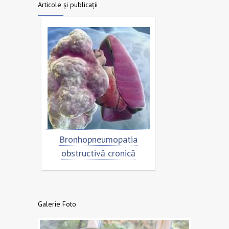
Articole și publicații
trolul
Bronhopneumopatia
Rezistența la 
obstructivă cronică
- o amenința
sănătatea pop
nivel g
Galerie Foto