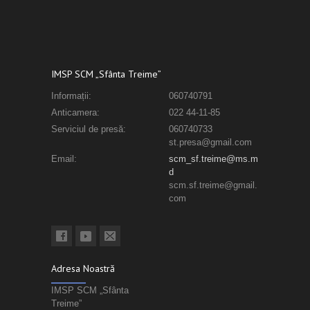
IMSP SCM „Sfânta Treime”
Informații:
060740791
Anticamera:
022 44-11-85
Serviciul de presă:
060740733
st.presa@gmail.com
Email:
scm_sf.treime@ms.m
d
scm.sf.treime@gmail.
com
Adresa Noastră
IMSP SCM „Sfânta
Treime”