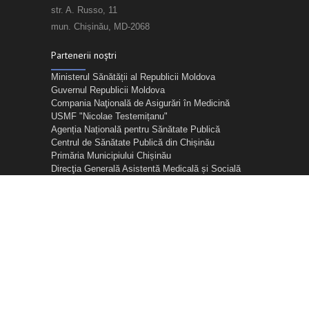
str. A. Russo, 11
mun. Chișinău, MD-2068
Partenerii noștri
Ministerul Sănătății al Republicii Moldova
Guvernul Republicii Moldova
Compania Naţională de Asigurări în Medicină
USMF "Nicolae Testemițanu"
Agenția Națională pentru Sănătate Publică
Centrul de Sănătate Publică din Chișinău
Primăria Municipiului Chișinău
Direcţia Generală Asistentă Medicală și Socială