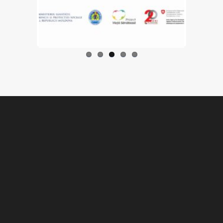
Previo
Next
us