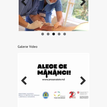
Previo
Next
us
Galerie Video
Previo
Next
us