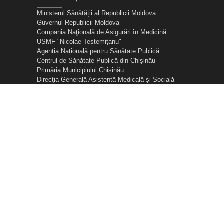
Ministerul Sănătății al Republicii Moldova
Guvernul Republicii Moldova
Compania Naţională de Asigurări în Medicină
USMF "Nicolae Testemițanu"
Agenția Națională pentru Sănătate Publică
Centrul de Sănătate Publică din Chișinău
Primăria Municipiului Chișinău
Direcţia Generală Asistentă Medicală și Socială