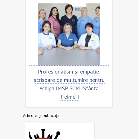
entru
Profesionalism și empatie:
Scris
ta
scrisoare de mulțumire pentru
echi
echipa IMSP SCM ”Sfânta
Treime”!
Articole și publicații