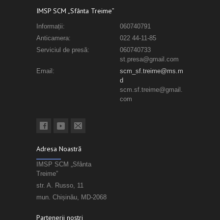
IMSP SCM „Sfânta Treime”
Informații:
060740791
Anticamera:
022 44-11-85
Serviciul de presă:
060740733
st.presa@gmail.com
Email:
scm_sf.treime@ms.m
d
scm.sf.treime@gmail.
com
Adresa Noastră
IMSP SCM „Sfânta
Treime”
str. A. Russo, 11
mun. Chișinău, MD-2068
Partenerii noștri