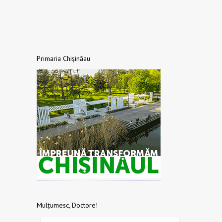
Primaria Chișinăau
Mulțumesc, Doctore!