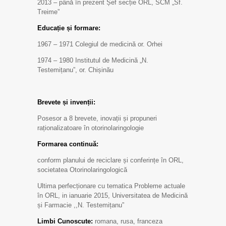
2013 – până în prezent Șef secție ORL, SCM „Sf.
Treime”
Educație și formare:
1967 – 1971 Colegiul de medicină or. Orhei
1974 – 1980 Institutul de Medicină „N.
Testemițanu”, or. Chișinău
Brevete și invenții:
Posesor a 8 brevete, inovații și propuneri
raționalizatoare în otorinolaringologie
Formarea continuă:
conform planului de reciclare și conferințe în ORL,
societatea Otorinolaringologică
Ultima perfecționare cu tematica Probleme actuale
în ORL, in ianuarie 2015, Universitatea de Medicină
și Farmacie ,,N. Testemițanu”
Limbi Cunoscute:
romana, rusa, franceza