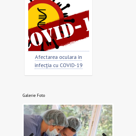
rimar
Afectarea oculara in
Cât de „încor
n
infecția cu COVID-19
virusu
Galerie Foto