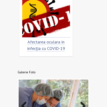
rimar
Afectarea oculara in
Cât de „încor
n
infecția cu COVID-19
virusu
Galerie Foto