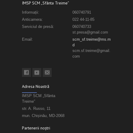
IMSP SCM „Sfânta Treime”
Informații:
060740791
Anticamera:
022 44-11-85
Serviciul de presă:
060740733
st.presa@gmail.com
Email:
scm_sf.treime@ms.m
d
scm.sf.treime@gmail.
com
Adresa Noastră
IMSP SCM „Sfânta
Treime”
str. A. Russo, 11
mun. Chișinău, MD-2068
Partenerii noștri