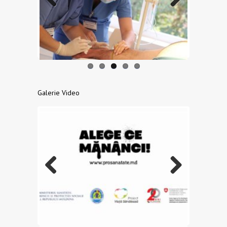
Previo
Next
us
Galerie Video
Previo
Next
us