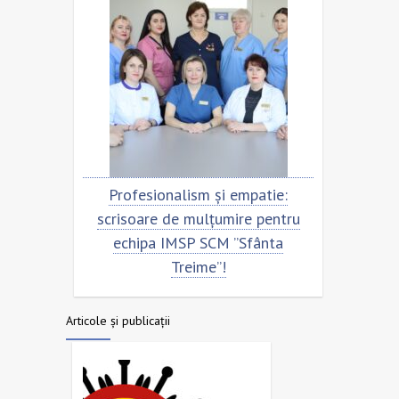
entru
Profesionalism și empatie:
Scris
nta
scrisoare de mulțumire pentru
ech
echipa IMSP SCM ”Sfânta
Treime”!
Articole și publicații