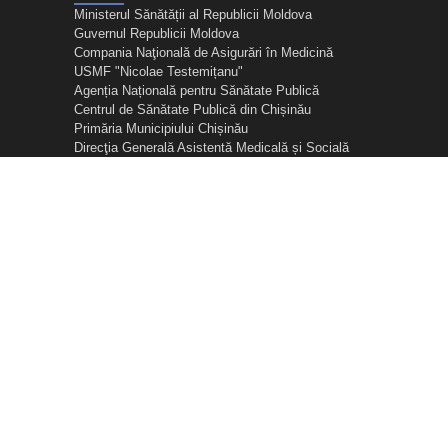
Ministerul Sănătății al Republicii Moldova
Guvernul Republicii Moldova
Compania Naţională de Asigurări în Medicină
USMF "Nicolae Testemițanu"
Agenția Națională pentru Sănătate Publică
Centrul de Sănătate Publică din Chișinău
Primăria Municipiului Chișinău
Direcţia Generală Asistentă Medicală și Socială