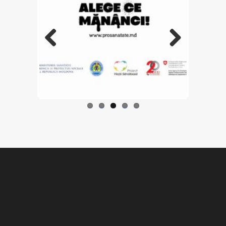
Previo
Next
us