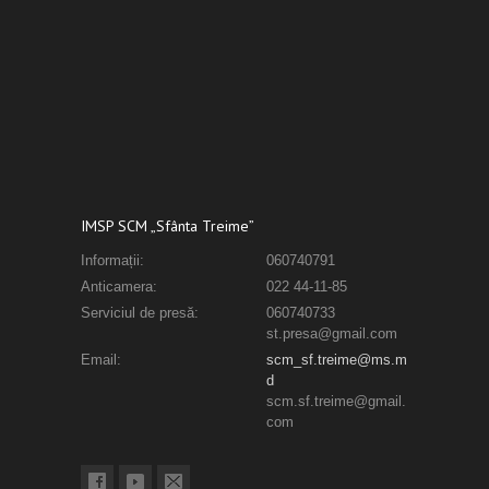
IMSP SCM „Sfânta Treime”
Informații:
060740791
Anticamera:
022 44-11-85
Serviciul de presă:
060740733
st.presa@gmail.com
Email:
scm_sf.treime@ms.m
d
scm.sf.treime@gmail.
com