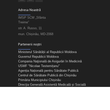
Adresa Noastră
IMSP SCM „Sfânta
Treime”
str. A. Russo, 11
mun. Chișinău, MD-2068
Partenerii noștri
Ministerul Sănătății al Republicii Moldova
Guvernul Republicii Moldova
Compania Naţională de Asigurări în Medicină
USMF "Nicolae Testemițanu"
Agenția Națională pentru Sănătate Publică
Centrul de Sănătate Publică din Chișinău
Primăria Municipiului Chișinău
Direcţia Generală Asistentă Medicală și Socială