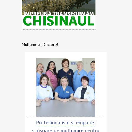
Mulțumesc, Doctore!
entru
Profesionalism și empatie:
Scris
nta
scrisoare de mulțumire pentru
ech