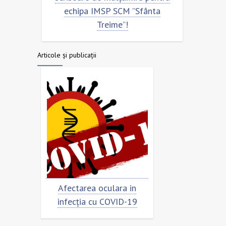
echipa IMSP SCM ”Sfânta
Treime”!
Articole și publicații
rimar
Afectarea oculara in
Cât de „încor
n
infecția cu COVID-19
virusu