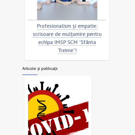
entru
Profesionalism și empatie:
Scris
nta
scrisoare de mulțumire pentru
ech
echipa IMSP SCM ”Sfânta
Treime”!
Articole și publicații