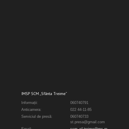
IMSP SCM „Sfânta Treime”
Informații:
060740791
Anticamera:
022 44-11-85
Serviciul de presă:
060740733
st.presa@gmail.com
Email:
scm_sf.treime@ms.m