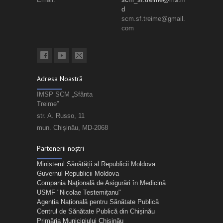
d
scm.sf.treime@gmail.
com
Adresa Noastră
IMSP SCM „Sfânta
Treime”
str. A. Russo, 11
mun. Chișinău, MD-2068
Partenerii noștri
Ministerul Sănătății al Republicii Moldova
Guvernul Republicii Moldova
Compania Naţională de Asigurări în Medicină
USMF "Nicolae Testemițanu"
Agenția Națională pentru Sănătate Publică
Centrul de Sănătate Publică din Chișinău
Primăria Municipiului Chișinău