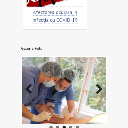
rimar
Afectarea oculara in
Cât de „încor
n
infecția cu COVID-19
virusu
Galerie Foto
Previo
Next
us