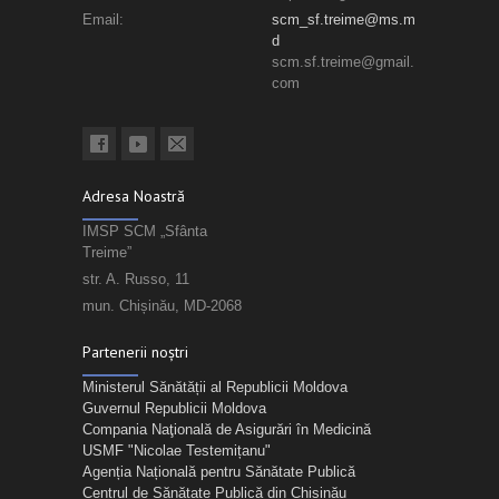
Email:
scm_sf.treime@ms.m
d
scm.sf.treime@gmail.
com
Adresa Noastră
IMSP SCM „Sfânta
Treime”
str. A. Russo, 11
mun. Chișinău, MD-2068
Partenerii noștri
Ministerul Sănătății al Republicii Moldova
Guvernul Republicii Moldova
Compania Naţională de Asigurări în Medicină
USMF "Nicolae Testemițanu"
Agenția Națională pentru Sănătate Publică
Centrul de Sănătate Publică din Chișinău