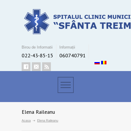
Birou de Informatii
Informații
022-43-85-15
060740791
Elena Raileanu
Acasa
Elena Raileanu