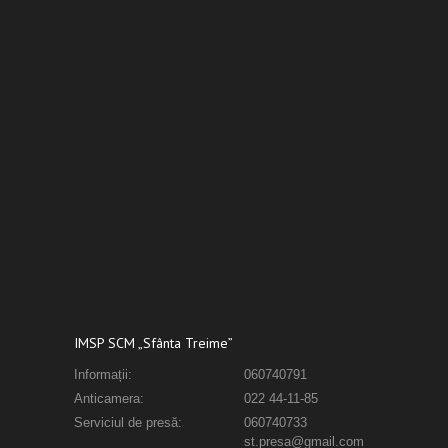
IMSP SCM „Sfânta Treime”
Informații:
060740791
Anticamera:
022 44-11-85
Serviciul de presă:
060740733
st.presa@gmail.com