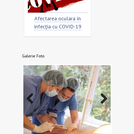
rimar
Afectarea oculara in
Cât de „încor
n
infecția cu COVID-19
virusu
Galerie Foto
Previo
Next
us