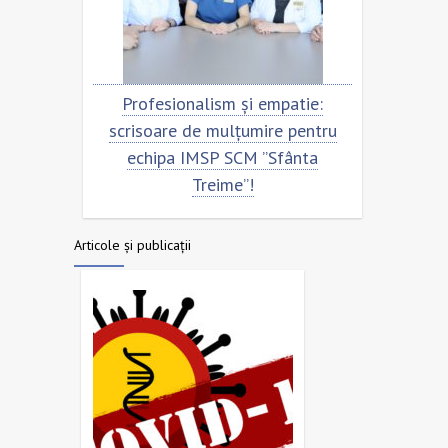
ntru
Profesionalism și empatie:
Scris
ta
scrisoare de mulțumire pentru
echi
echipa IMSP SCM ”Sfânta
Treime”!
Articole și publicații