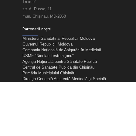
Treime”
str. A. Russo, 11
mun. Chișinău, MD-2068
Partenerii noștri
Ministerul Sănătății al Republicii Moldova
Guvernul Republicii Moldova
Compania Naţională de Asigurări în Medicină
USMF "Nicolae Testemițanu"
Agenția Națională pentru Sănătate Publică
Centrul de Sănătate Publică din Chișinău
Primăria Municipiului Chișinău
Direcţia Generală Asistentă Medicală și Socială