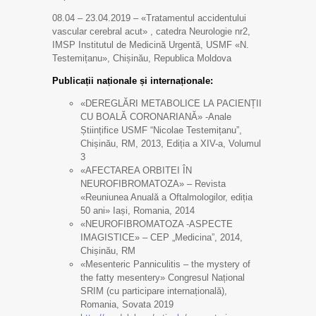
08.04 – 23.04.2019 – «Tratamentul accidentului
vascular cerebral acut» , catedra Neurologie nr2,
IMSP Institutul de Medicină Urgentă, USMF «N.
Testemițanu», Chișinău, Republica Moldova
Publicații naționale și internaționale:
«DEREGLĂRI METABOLICE LA PACIENȚII
CU BOALĂ CORONARIANĂ» -Anale
Științifice USMF “Nicolae Testemițanu”,
Chișinău, RM, 2013, Ediția a XIV-a, Volumul
3
«AFECTAREA ORBITEI ÎN
NEUROFIBROMATOZA» – Revista
«Reuniunea Anuală a Oftalmologilor, ediția
50 ani» Iași, Romania, 2014
«NEUROFIBROMATOZA -ASPECTE
IMAGISTICE» – CEP „Medicina”, 2014,
Chișinău, RM
«Mesenteric Panniculitis – the mystery of
the fatty mesentery» Congresul Național
SRIM (cu participare internațională),
Romania, Sovata 2019