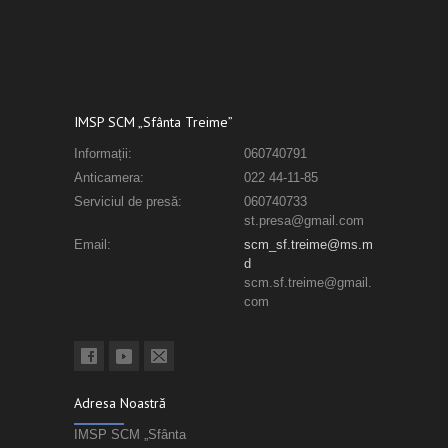
IMSP SCM „Sfânta Treime”
Informații:
060740791
Anticamera:
022 44-11-85
Serviciul de presă:
060740733
st.presa@gmail.com
Email:
scm_sf.treime@ms.m
d
scm.sf.treime@gmail.
com
Adresa Noastră
IMSP SCM „Sfânta