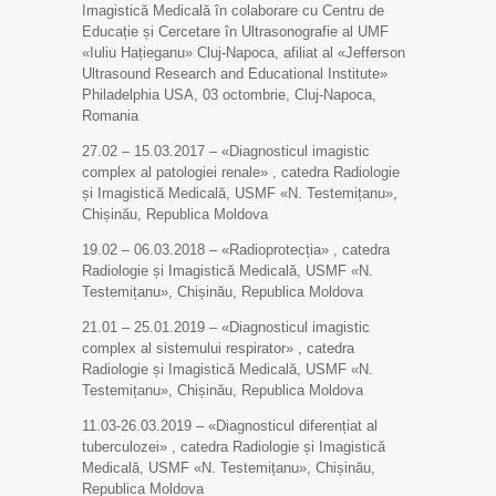
Imagistică Medicală în colaborare cu Centru de
Educație și Cercetare în Ultrasonografie al UMF
«Iuliu Hațieganu» Cluj-Napoca, afiliat al «Jefferson
Ultrasound Research and Educational Institute»
Philadelphia USA, 03 octombrie, Cluj-Napoca,
Romania
27.02 – 15.03.2017 – «Diagnosticul imagistic
complex al patologiei renale» , catedra Radiologie
și Imagistică Medicală, USMF «N. Testemițanu»,
Chișinău, Republica Moldova
19.02 – 06.03.2018 – «Radioprotecția» , catedra
Radiologie și Imagistică Medicală, USMF «N.
Testemițanu», Chișinău, Republica Moldova
21.01 – 25.01.2019 – «Diagnosticul imagistic
complex al sistemului respirator» , catedra
Radiologie și Imagistică Medicală, USMF «N.
Testemițanu», Chișinău, Republica Moldova
11.03-26.03.2019 – «Diagnosticul diferențiat al
tuberculozei» , catedra Radiologie și Imagistică
Medicală, USMF «N. Testemițanu», Chișinău,
Republica Moldova