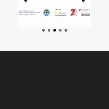
Previo
Next
us