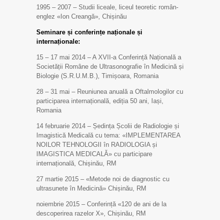
1995 – 2007 – Studii liceale, liceul teoretic român-
englez «Ion Creangă», Chișinău
Seminare și conferințe naționale și
internaționale:
15 – 17 mai 2014 – A XVII-a Conferință Națională a
Societății Române de Ultrasonografie în Medicină și
Biologie (S.R.U.M.B.), Timișoara, Romania
28 – 31 mai – Reuniunea anuală a Oftalmologilor cu
participarea internațională, ediția 50 ani, Iași,
Romania
14 februarie 2014 – Ședința Școlii de Radiologie și
Imagistică Medicală cu tema: «IMPLEMENTAREA
NOILOR TEHNOLOGII în RADIOLOGIA și
IMAGISTICA MEDICALĂ» cu participare
internațională, Chișinău, RM
27 martie 2015 – «Metode noi de diagnostic cu
ultrasunete în Medicină» Chișinău, RM
noiembrie 2015 – Conferință «120 de ani de la
descoperirea razelor X», Chișinău, RM