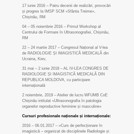
17 iunie 2016 – Patru decenii de realizări, provocări
și progres la IMSP SCM «Sfânta Treime»,
Chișinău, RM
04 – 05 noiembrie 2016 – Primul Workshop al
Centrului de Formare în Ultrasonografiei, Chișinău,
RM
22 – 24 martie 2017 – Congresul Național al V-lea
de RADIOLOGIE ȘI IMAGISTICĂ MEDICALĂ din
Ucraina, Kiev,
31 mai – 2 iunie 2018 – AL IV-LEA CONGRES DE
RADIOLOGIE ȘI IMAGISTICĂ MEDICALĂ DIN
REPUBLICA MOLDOVA, cu participare
internațională
2 noiembrie, 2019 – Atelier de lucru WFUMB CoE
Chișinău intitulat «Ultrasonografia în patologia
organelor reproductive feminine și masculine»
Cursuri profesionale naționale și internaționale:
2016 – 06.01.2017 – «Curs de perfecționare în
imagistică – organizat de disciplinele Radiologie și