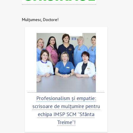
Mulțumesc, Doctore!
ism și empatie:
Scrisoare de mulțumire pentru
 mulțumire pentru
echipa SCM ”Sfânta Treime”
SP SCM ”Sfânta
eime”!