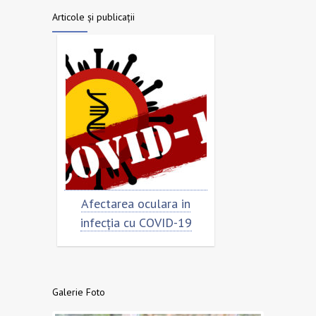
Articole și publicații
area oculara in
Cât de „încoronat” este
Pre
ția cu COVID-19
virusul?
Galerie Foto