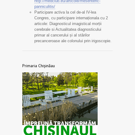
http://medclub.eu/articole/mesenteric-
panniculitis/
Participare activa la cel de-al IV-lea
Congres, cu participare internaționala cu 2
articole: Diagnosticul imagistical morții
cerebrale si Actualitatea diagnosticului
primar al cancerului și al stărilor
precanceroase ale colonului prin irigoscopie.
Primaria Chișinăau