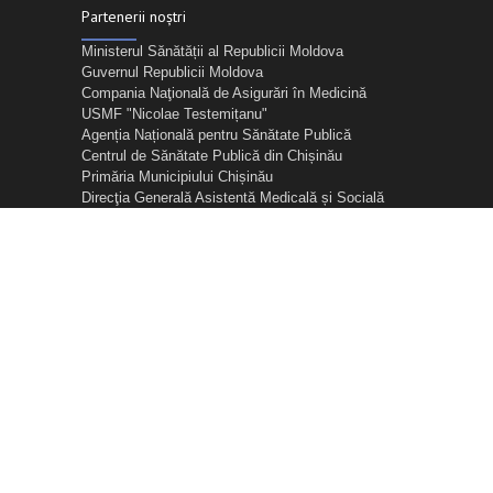
Partenerii noștri
Ministerul Sănătății al Republicii Moldova
Guvernul Republicii Moldova
Compania Naţională de Asigurări în Medicină
USMF "Nicolae Testemițanu"
Agenția Națională pentru Sănătate Publică
Centrul de Sănătate Publică din Chișinău
Primăria Municipiului Chișinău
Direcţia Generală Asistentă Medicală și Socială