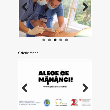
Previo
Next
us
Galerie Video
Previo
Next
us