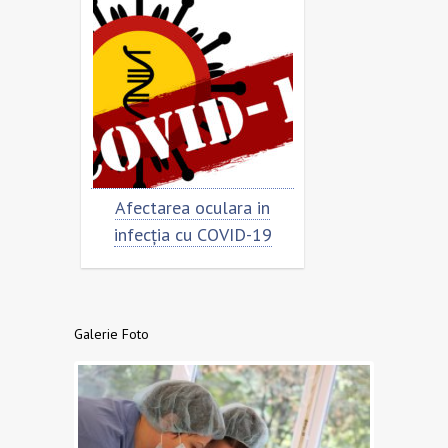
rimar
Afectarea oculara in
Cât de „încor
n
infecția cu COVID-19
virusu
Galerie Foto