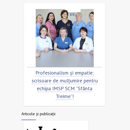
ntru
Profesionalism și empatie:
Scriso
ta
scrisoare de mulțumire pentru
echi
echipa IMSP SCM ”Sfânta
Treime”!
Articole și publicații