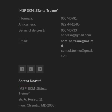
IMSP SCM „Sfânta Treime”
Informații:
060740791
Anticamera:
022 44-11-85
Serviciul de presă:
060740733
st.presa@gmail.com
Email:
scm_sf.treime@ms.m
d
scm.sf.treime@gmail.
com
Adresa Noastră
IMSP SCM „Sfânta
Treime”
str. A. Russo, 11
mun. Chișinău, MD-2068