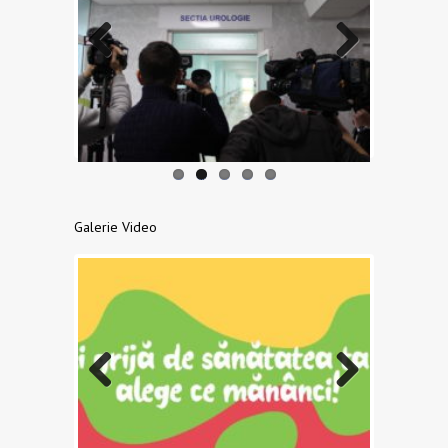
Previo
Next
us
Galerie Video
Previo
Next
us