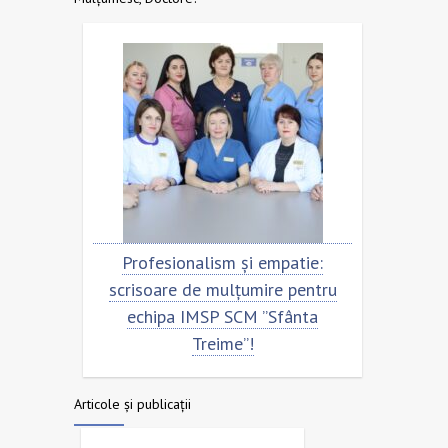
entru
Profesionalism și empatie:
Scris
ta
scrisoare de mulțumire pentru
echi
echipa IMSP SCM ”Sfânta
Treime”!
Articole și publicații