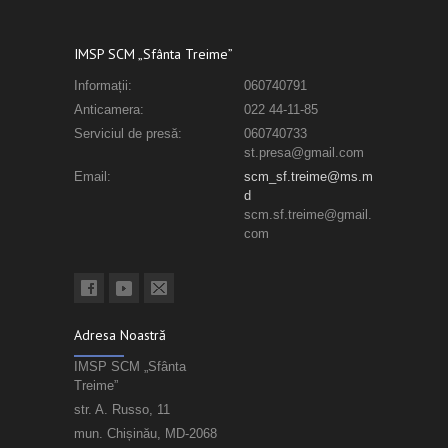
IMSP SCM „Sfânta Treime”
Informații:
060740791
Anticamera:
022 44-11-85
Serviciul de presă:
060740733
st.presa@gmail.com
Email:
scm_sf.treime@ms.m
d
scm.sf.treime@gmail.
com
Adresa Noastră
IMSP SCM „Sfânta
Treime”
str. A. Russo, 11
mun. Chișinău, MD-2068