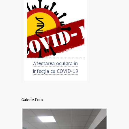
rimar
Afectarea oculara in
Cât de „încor
n
infecția cu COVID-19
virusu
Galerie Foto