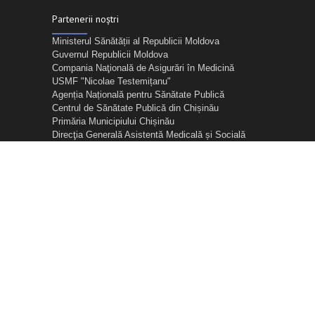
Partenerii noștri
Ministerul Sănătății al Republicii Moldova
Guvernul Republicii Moldova
Compania Naţională de Asigurări în Medicină
USMF "Nicolae Testemițanu"
Agenția Națională pentru Sănătate Publică
Centrul de Sănătate Publică din Chișinău
Primăria Municipiului Chișinău
Direcţia Generală Asistentă Medicală și Socială