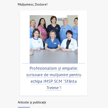
Mulțumesc, Doctore!
ru
Profesionalism și empatie:
Scrisoar
scrisoare de mulțumire pentru
echipa
echipa IMSP SCM ”Sfânta
Treime”!
Articole și publicații