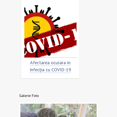
imar
Afectarea oculara in
Cât de „încoro
infecția cu COVID-19
virusul
Galerie Foto