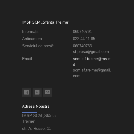
IMSP SCM „Sfânta Treime”
Informații:
060740791
Anticamera:
022 44-11-85
Serviciul de presă:
060740733
st.presa@gmail.com
Email:
scm_sf.treime@ms.m
d
scm.sf.treime@gmail.
com
Adresa Noastră
IMSP SCM „Sfânta
Treime”
str. A. Russo, 11