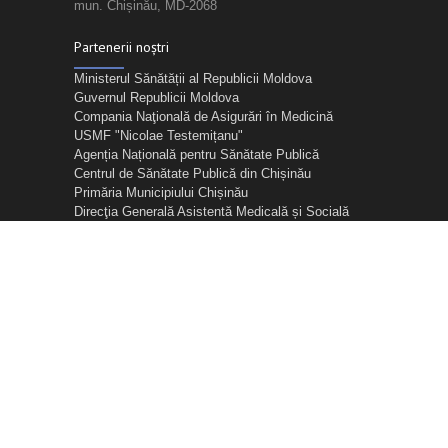
mun. Chișinău, MD-2068
Partenerii noștri
Ministerul Sănătății al Republicii Moldova
Guvernul Republicii Moldova
Compania Naţională de Asigurări în Medicină
USMF "Nicolae Testemițanu"
Agenția Națională pentru Sănătate Publică
Centrul de Sănătate Publică din Chișinău
Primăria Municipiului Chișinău
Direcţia Generală Asistentă Medicală și Socială