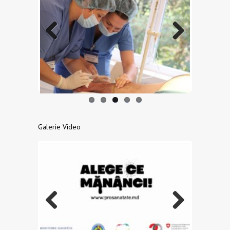
Previo
Next
us
Galerie Video
Previo
Next
us