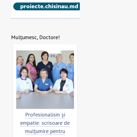
Mulțumesc, Doctore!
re
Profesionalism și
Scrisoare de mulțumi
empatie: scrisoare de
pentru echipa SCM
mulțumire pentru
”Sfânta Treime”