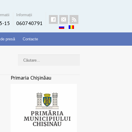
rmatii
Informații
5-15
060740791
 de presă
Contacte
Primaria Chișinăau