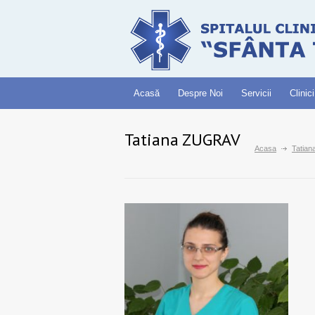
Acasă
Despre Noi
Servicii
Clinici
Tatiana ZUGRAV
Acasa
Tatia