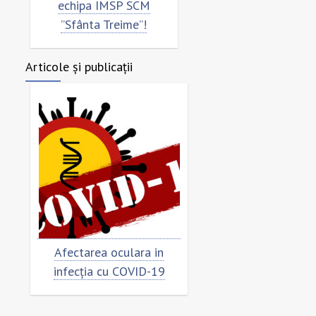
echipa IMSP SCM
”Sfânta Treime”!
Articole și publicații
Afectarea oculara in
Cât de „încoronat”
infecția cu COVID-19
virusul?