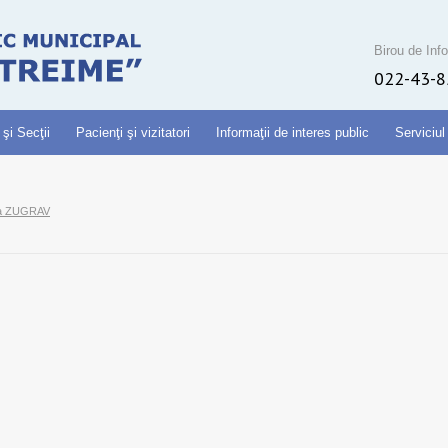
Birou de Info
022-43-8
 şi Secţii
Pacienţi şi vizitatori
Informaţii de interes public
Serviciul
na ZUGRAV