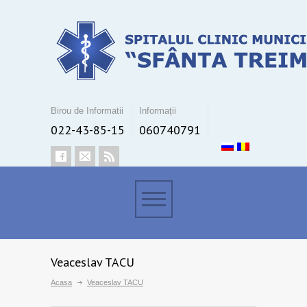
Birou de Informatii
Informații
022-43-85-15
060740791
Veaceslav TACU
Acasa
Veaceslav TACU