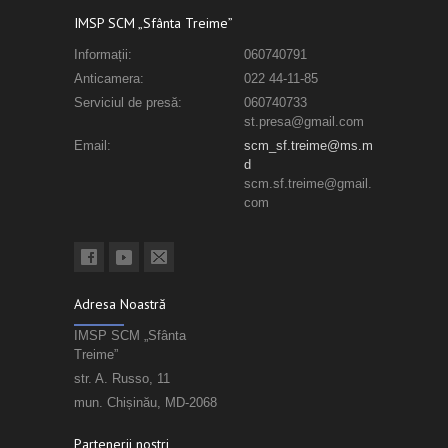
IMSP SCM „Sfânta Treime”
Informații:
060740791
Anticamera:
022 44-11-85
Serviciul de presă:
060740733
st.presa@gmail.com
Email:
scm_sf.treime@ms.m
d
scm.sf.treime@gmail.
com
Adresa Noastră
IMSP SCM „Sfânta
Treime”
str. A. Russo, 11
mun. Chișinău, MD-2068
Partenerii noștri