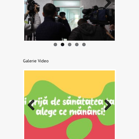
Previo
Next
us
Galerie Video
Previo
Next
us