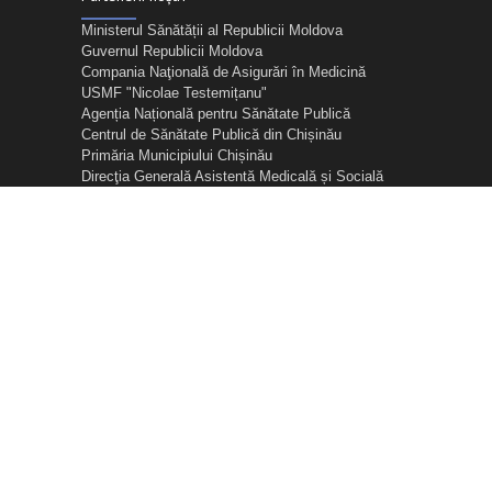
Ministerul Sănătății al Republicii Moldova
Guvernul Republicii Moldova
Compania Naţională de Asigurări în Medicină
USMF "Nicolae Testemițanu"
Agenția Națională pentru Sănătate Publică
Centrul de Sănătate Publică din Chișinău
Primăria Municipiului Chișinău
Direcţia Generală Asistentă Medicală și Socială