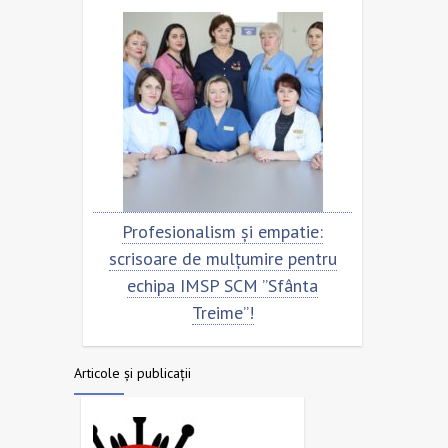
tru
Profesionalism și empatie:
Scrisoa
a
scrisoare de mulțumire pentru
echip
echipa IMSP SCM ”Sfânta
Treime”!
Articole și publicații