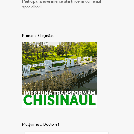
Participă la evenimente științifice în domeniul
specialității.
Primaria Chișinăau
Mulțumesc, Doctore!