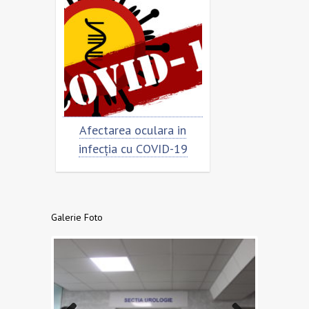
imar
Afectarea oculara in
Cât de „încoro
infecția cu COVID-19
virusul
Galerie Foto