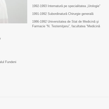
1992-1993 Internatură pe specialitatea „Urologie”
1991-1992 Subordinatură Chirurgie generală
1986-1992 Universitatea de Stat de Medicină şi
Farmacie “N. Testemiţanu”, facultatea “Medicină
r
alul Fundeni
Scrisoare de mulțumire
Scrisoare de mulțumi
pentru Echipa IMSP
pentru Echipa IMSP
SCM „Sfânta Treime”
SCM „Sfânta Treime”