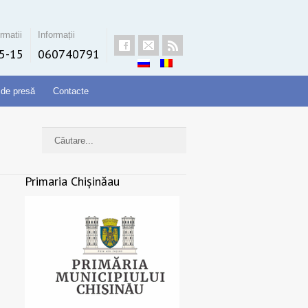
rmatii
Informații
5-15
060740791
 de presă
Contacte
Primaria Chișinăau