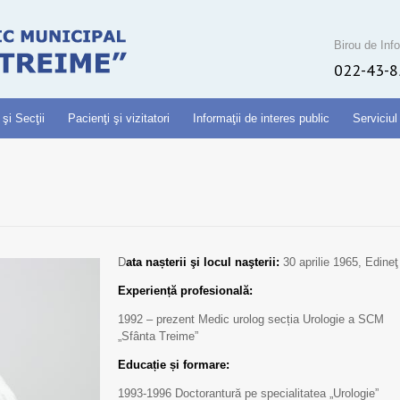
Birou de Info
022-43-8
 şi Secţii
Pacienţi şi vizitatori
Informaţii de interes public
Serviciul
D
ata nașterii şi locul naşterii:
30 aprilie 1965, Edineţ
Experiență profesională:
1992 – prezent Medic urolog secția Urologie a SCM
„Sfânta Treime”
Educație și formare:
1993-1996 Doctorantură pe specialitatea „Urologie”