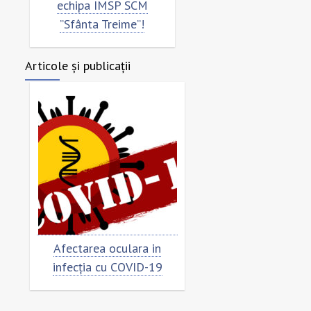
echipa IMSP SCM
”Sfânta Treime”!
Articole și publicații
Afectarea oculara in
Cât de „încoronat”
infecția cu COVID-19
virusul?