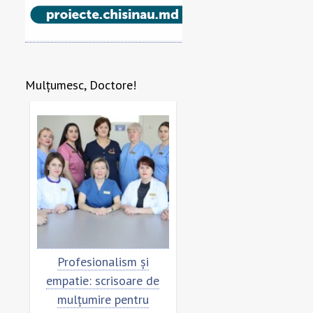
Mulțumesc, Doctore!
re
Profesionalism și
Scrisoare de mulțumi
empatie: scrisoare de
pentru echipa SCM
mulțumire pentru
”Sfânta Treime”