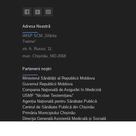
Adresa Noastră
IMSP SCM „Sfânta
Treime”
str. A. Russo, 11
mun. Chișinău, MD-2068
Partenerii noștri
Ministerul Sănătății al Republicii Moldova
Guvernul Republicii Moldova
Compania Naţională de Asigurări în Medicină
USMF "Nicolae Testemițanu"
Agenția Națională pentru Sănătate Publică
Centrul de Sănătate Publică din Chișinău
Primăria Municipiului Chișinău
Direcţia Generală Asistentă Medicală și Socială