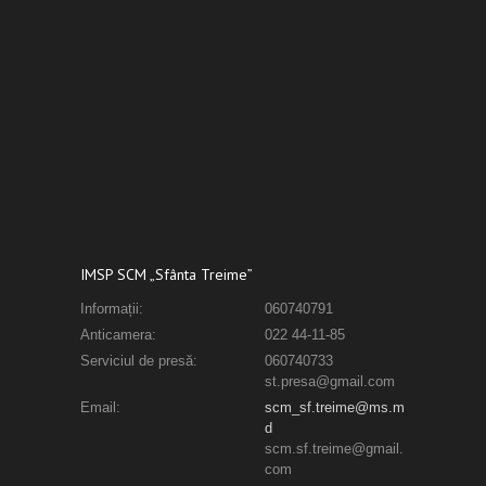
IMSP SCM „Sfânta Treime”
Informații:
060740791
Anticamera:
022 44-11-85
Serviciul de presă:
060740733
st.presa@gmail.com
Email:
scm_sf.treime@ms.m
d
scm.sf.treime@gmail.
com