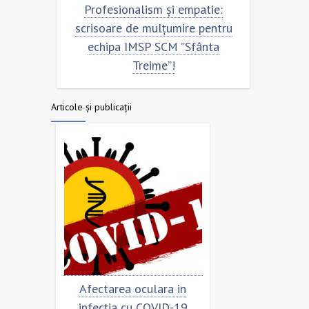
entru
Profesionalism și empatie:
Scris
nta
scrisoare de mulțumire pentru
ech
echipa IMSP SCM ”Sfânta
Treime”!
Articole și publicații
rimar
Afectarea oculara in
Cât de „încor
n
infecția cu COVID-19
virusu