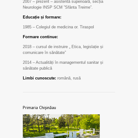
2007 – prezent – asistentă superioară, secția
Neurologie INSP SCM ”Sfânta Treime”.
Educație și formare:
1985 – Colegiul de medicina or. Tiraspol
Formare continue:
2018 – cursul de instruire „ Etica, legislație și
comunicare în sănătate”
2014 – Actualități în managementul sanitar și
sănătate publică
Limbi cunoscute:
română, rusă
Primaria Chișinăau