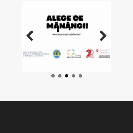
Previo
Next
us