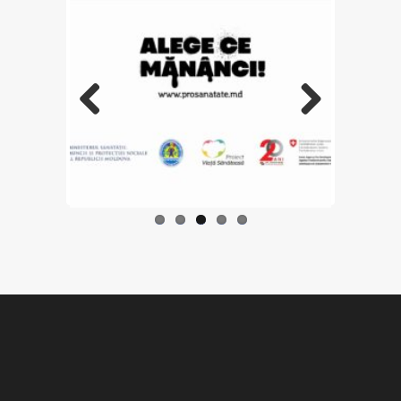
Previo
Next
us