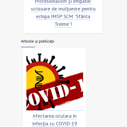
Profesionalism și empatie:
Scrisoare de
scrisoare de mulțumire pentru
echipa SCM 
echipa IMSP SCM ”Sfânta
Treime”!
Articole și publicații
Afectarea oculara in
Cât de „încoronat” 
infecția cu COVID-19
virusul?