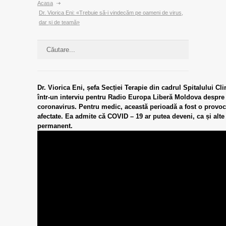
Acasa
Dr. Viorica Eni: «Trebuie să-i vindecăm pe oameni de virus,
dar și de teamă»
Dr. Viorica Eni, șefa Secției Terapie din cadrul Spitalului C
într-un interviu pentru Radio Europa Liberă Moldova despre si
coronavirus.
Pentru medic, această perioadă a fost o provoca
afectate. Ea admite că COVID – 19 ar putea deveni, ca și alte
permanent.