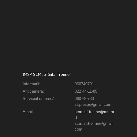
IMSP SCM „Sfânta Treime”
Informații:
060740791
Anticamera:
022 44-11-85
Serviciul de presă:
060740733
st.presa@gmail.com
Email:
scm_sf.treime@ms.m
d
scm.sf.treime@gmail.
com