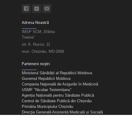
Adresa Noastră
IMSP SCM „Sfânta
Treime”
str. A. Russo, 11
mun. Chișinău, MD-2068
Partenerii noștri
Ministerul Sănătății al Republicii Moldova
Guvernul Republicii Moldova
Compania Naţională de Asigurări în Medicină
USMF "Nicolae Testemițanu"
Agenția Națională pentru Sănătate Publică
Centrul de Sănătate Publică din Chișinău
Primăria Municipiului Chișinău
Direcţia Generală Asistentă Medicală și Socială