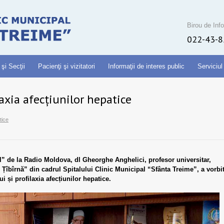
Birou de Info
022-43-8
 şi Secţii
Pacienţi şi vizitatori
Informaţii de interes public
Serviciul
ilaxia afecțiunilor hepatice
tice
al” de la Radio Moldova, dl Gheorghe Anghelici, profesor universitar,
n Țîbîrnă” din cadrul Spitalului Clinic Municipal “Sfânta Treime”, a vorbi
ui și profilaxia afecțiunilor hepatice.