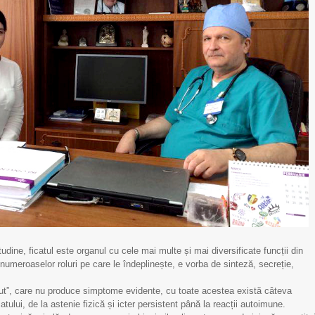
dine, ficatul este organul cu cele mai multe și mai diversificate funcții din
 numeroaselor roluri pe care le îndeplinește, e vorba de sinteză, secreție,
Scrisoare de mulțumire
Scrisoare de mulțumi
ăcut”, care nu produce simptome evidente, cu toate acestea există câteva
pentru Echipa IMSP
pentru Echipa IMSP
atului, de la astenie fizică și icter persistent până la reacții autoimune.