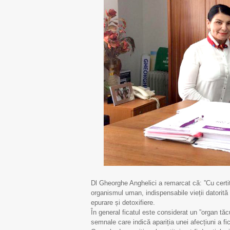
Dl Gheorghe Anghelici a remarcat că: ”Cu certitu
organismul uman, indispensabile vieții datorită
epurare și detoxifiere.
În general ficatul este considerat un ”organ t
semnale care indică apariția unei afecțiuni a fic