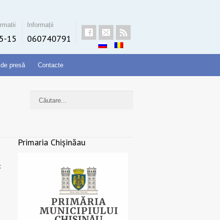
rmatii
Informații
5-15
060740791
 de presă
Contacte
Primaria Chișinăau
t