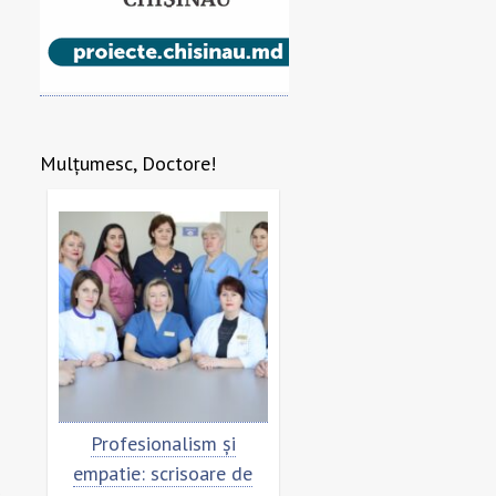
Mulțumesc, Doctore!
re
Profesionalism și
Scrisoare de mulțumi
empatie: scrisoare de
pentru echipa SCM