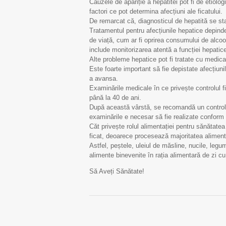
Cauzele de apariție a hepatitei pot fi de etiolo
factori ce pot determina afecțiuni ale ficatului.
De remarcat că, diagnosticul de hepatită se sta
Tratamentul pentru afecțiunile hepatice depinde 
de viață, cum ar fi oprirea consumului de alcoo
include monitorizarea atentă a funcției hepatic
Alte probleme hepatice pot fi tratate cu medica
Este foarte important să fie depistate afecțiuni
a avansa.
Examinările medicale în ce privește controlul f
până la 40 de ani.
După această vârstă, se recomandă un control ce
examinările e necesar să fie realizate conform
Căt privește rolul alimentației pentru sănătatea
ficat, deoarece procesează majoritatea alimen
Astfel, peștele, uleiul de măsline, nucile, legu
alimente binevenite în rația alimentară de zi cu
Să Aveți Sănătate!