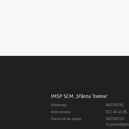
IMSP SCM „Sfânta Treime”
Informații:
060740791
Anticamera:
022 44-11-85
Serviciul de presă:
060740733
st.presa@gma