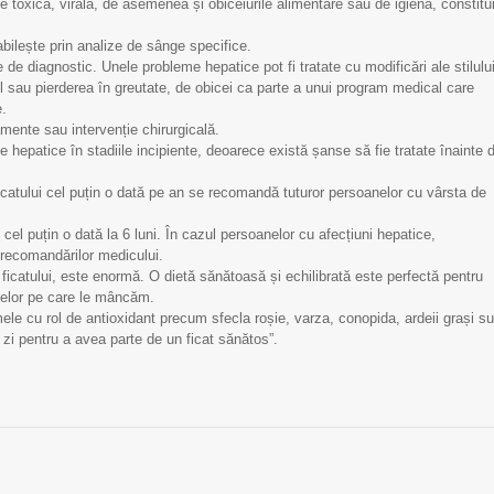
SCM „Sfânta Treime”
SCM „Sfânta Treime”
gie toxică, virală, de asemenea și obiceiurile alimentare sau de igienă, constitu
bilește prin analize de sânge specifice.
de diagnostic. Unele probleme hepatice pot fi tratate cu modificări ale stilulu
l sau pierderea în greutate, de obicei ca parte a unui program medical care
e.
mente sau intervenție chirurgicală.
le hepatice în stadiile incipiente, deoarece există șanse să fie tratate înainte 
icatului cel puțin o dată pe an se recomandă tuturor persoanelor cu vârsta de
l puțin o dată la 6 luni. În cazul persoanelor cu afecțiuni hepatice,
 recomandărilor medicului.
 ficatului, este enormă. O dietă sănătoasă și echilibrată este perfectă pentru
telor pe care le mâncăm.
mele cu rol de antioxidant precum sfecla roșie, varza, conopida, ardeii grași su
 zi pentru a avea parte de un ficat sănătos”.
29 septembrie - Ziua
Limfom gastric primar
Mondială a Inimii
Non-Hodgkin