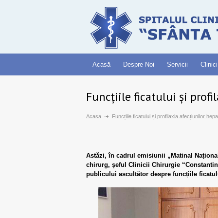
Acasă
Despre Noi
Servicii
Clinici
Funcțiile ficatului și prof
Acasa
Funcțiile ficatului și profilaxia afecțiunilor hepa
Astăzi, în cadrul emisiunii „Matinal Națion
chirurg, șeful Clinicii Chirurgie “Constanti
publicului ascultător despre funcțiile ficatul