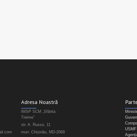
Adresa Noastră
Parte
IMSP SCM „Sfânta
Minist
Treime”
Guvern
Compan
str. A. Russo, 11
USMF "
il.com
mun. Chișinău, MD-2068
Agenți