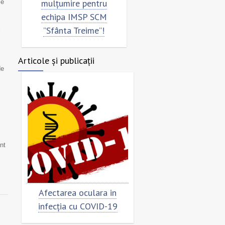
mulțumire pentru
”Sfânta Treime”
ie
echipa IMSP SCM
”Sfânta Treime”!
i
Articole și publicații
de
nt
Afectarea oculara in
Cât de „încoronat”
infecția cu COVID-19
virusul?