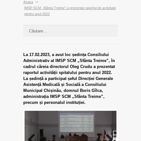
Acasa
IMSP SCM „Sfânta Treime” a prezentat raportul de activitate
pentru anul 2022
La 17.02.2023, a avut loc ședința Consiliului
Administrativ al IMSP SCM „Sfânta Treime”, în
cadrul căreia directorul Oleg Crudu a prezentat
raportul activității spitalului pentru anul 2022.
La ședință a participat șeful Direcției Generale
Asistență Medicală și Socială a Consiliului
Municipal Chișinău, domnul Boris Gîlca,
administrația IMSP SCM „Sfânta Treime”,
precum și personalul instituției.