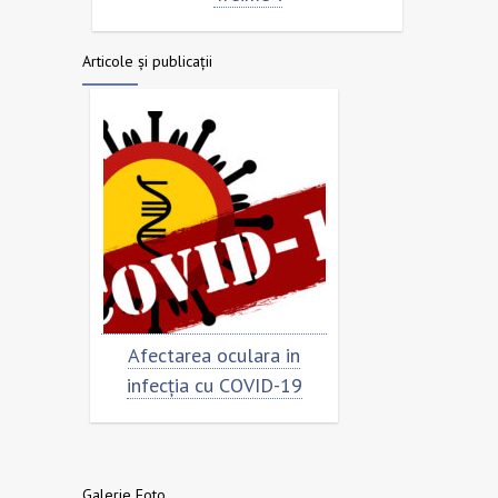
Articole și publicații
imar
Afectarea oculara in
Cât de „încoro
infecția cu COVID-19
virusu
Galerie Foto