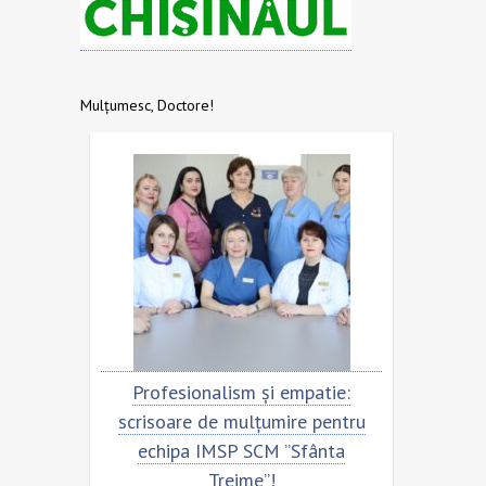
Mulțumesc, Doctore!
tru
Profesionalism și empatie:
Scriso
a
scrisoare de mulțumire pentru
echip
echipa IMSP SCM ”Sfânta
Treime”!