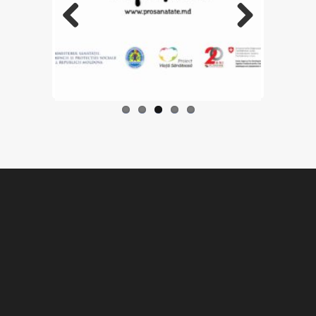
Previo
Next
us