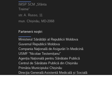
IMSP SCM „Sfânta
Treime”
str. A. Russo, 11
mun. Chișinău, MD-2068
Partenerii noștri
Ministerul Sănătății al Republicii Moldova
Guvernul Republicii Moldova
Compania Naţională de Asigurări în Medicină
USMF "Nicolae Testemițanu"
Agenția Națională pentru Sănătate Publică
Centrul de Sănătate Publică din Chișinău
Primăria Municipiului Chișinău
Direcţia Generală Asistentă Medicală și Socială