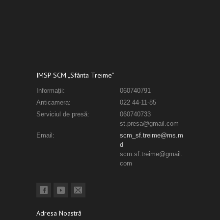
IMSP SCM „Sfânta Treime”
Informații:
060740791
Anticamera:
022 44-11-85
Serviciul de presă:
060740733
st.presa@gmail.com
Email:
scm_sf.treime@ms.m
d
scm.sf.treime@gmail.
com
Adresa Noastră