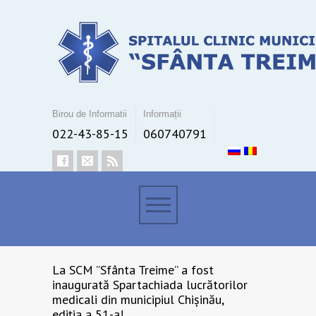
Birou de Informatii
Informații
022-43-85-15
060740791
La SCM ”Sfânta Treime” a fost
inaugurată Spartachiada lucrătorilor
medicali din municipiul Chișinău,
ediţia a 51-a!