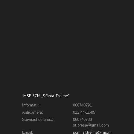
IMSP SCM „Sfânta Treime”
Informații:
060740791
Anticamera:
022 44-11-85
Serviciul de presă:
060740733
st.presa@gmail.com
Email:
scm_sf.treime@ms.m