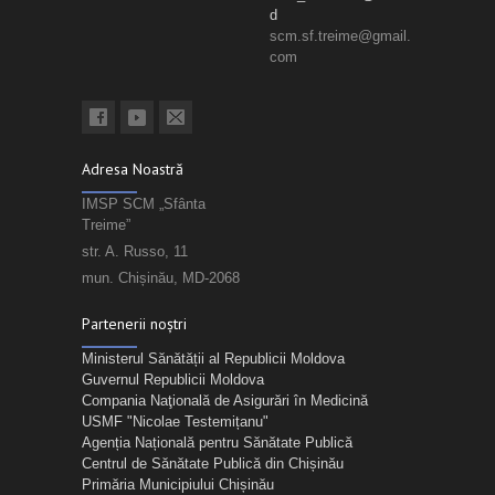
d
scm.sf.treime@gmail.
com
Adresa Noastră
IMSP SCM „Sfânta
Treime”
str. A. Russo, 11
mun. Chișinău, MD-2068
Partenerii noștri
Ministerul Sănătății al Republicii Moldova
Guvernul Republicii Moldova
Compania Naţională de Asigurări în Medicină
USMF "Nicolae Testemițanu"
Agenția Națională pentru Sănătate Publică
Centrul de Sănătate Publică din Chișinău
Primăria Municipiului Chișinău