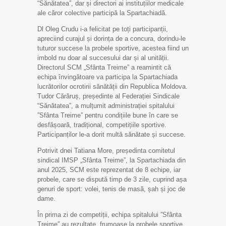
“Sănătatea”, dar și directori ai instituțiilor medicale
ale căror colective participă la Spartachiadă.
Dl Oleg Crudu i-a felicitat pe toți participanții,
apreciind curajul și dorința de a concura, dorindu-le
tuturor succese la probele sportive, acestea fiind un
imbold nu doar al succesului dar și al unității.
Directorul SCM „Sfânta Treime” a reamintit că
echipa învingătoare va participa la Spartachiada
lucrătorilor ocrotirii sănătății din Republica Moldova.
Tudor Cărăruș, președinte al Federației Sindicale
“Sănătatea”, a mulțumit administrației spitalului
”Sfânta Treime” pentru condițiile bune în care se
desfășoară, tradițional, competițiile sportive.
Participanților le-a dorit multă sănătate și succese.
Potrivit dnei Tatiana More, președinta comitetul
sindical IMSP „Sfânta Treime”, la Spartachiada din
anul 2025, SCM este reprezentat de 8 echipe, iar
probele, care se dispută timp de 3 zile, cuprind așa
genuri de sport: volei, tenis de masă, șah și joc de
dame.
În prima zi de competiții, echipa spitalului ”Sfânta
Treime” au rezultate frumoase la probele sportive