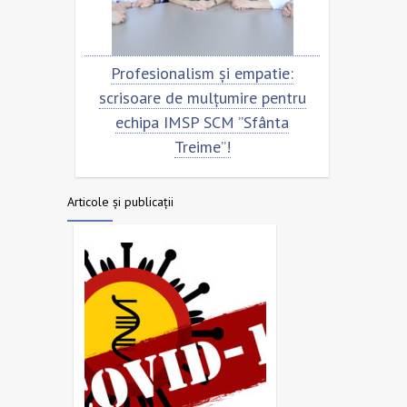
ofesionalism și empatie:
Scrisoare de mulțumire
isoare de mulțumire pentru
echipa SCM ”Sfânta Tr
chipa IMSP SCM ”Sfânta
Treime”!
Articole și publicații