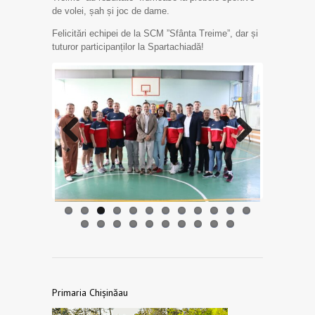
de volei, șah și joc de dame.
Felicitări echipei de la SCM ”Sfânta Treime”, dar și
tuturor participanților la Spartachiadă!
Previo
Next
us
Primaria Chișinăau