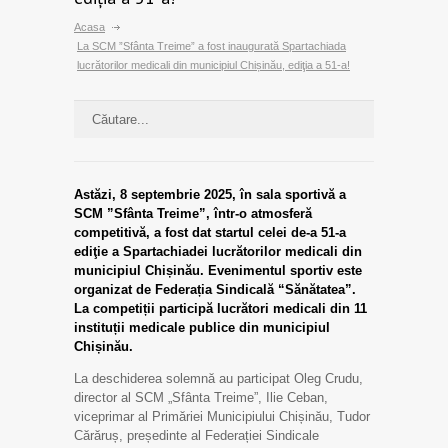
Acasa
La SCM ”Sfânta Treime” a fost inaugurată Spartachiada
lucrătorilor medicali din municipiul Chișinău, ediţia a 51-a!
Astăzi, 8 septembrie 2025, în sala sportivă a
SCM ”Sfânta Treime”, într-o atmosferă
competitivă, a fost dat startul celei de-a 51-a
ediţie a Spartachiadei lucrătorilor medicali din
municipiul Chișinău. Evenimentul sportiv este
organizat de Federația Sindicală “Sănătatea”.
La competiții participă lucrători medicali din 11
instituții medicale publice din municipiul
Chișinău.
La deschiderea solemnă au participat Oleg Crudu,
director al SCM „Sfânta Treime”, Ilie Ceban,
viceprimar al Primăriei Municipiului Chișinău, Tudor
Cărăruș, președinte al Federației Sindicale