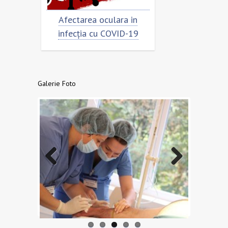
Afectarea oculara in
Cât de „încoronat” este
infecția cu COVID-19
virusul?
Galerie Foto
Previo
Next
us