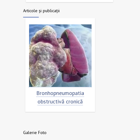
Articole și publicații
trolul
Bronhopneumopatia
Rezistența la 
obstructivă cronică
- o amenința
sănătatea pop
nivel g
Galerie Foto