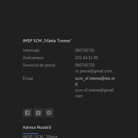
IMSP SCM „Sfânta Treime”
Informații:
060740791
Anticamera:
022 44-11-85
Serviciul de presă:
060740733
st.presa@gmail.com
Email:
scm_sf.treime@ms.m
d
scm.sf.treime@gmail.
com
Adresa Noastră
IMSP SCM „Sfânta