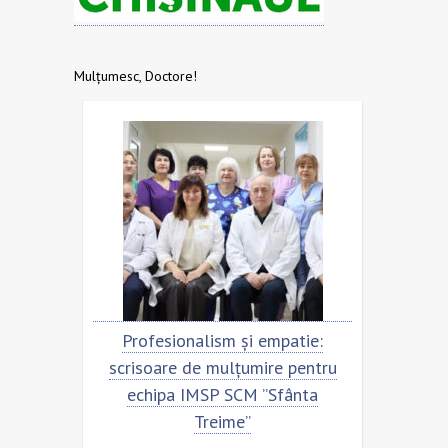
Mulțumesc, Doctore!
eni.
Profesionalism și empatie:
Scris
ntru
scrisoare de mulțumire pentru
ec
ime”
echipa IMSP SCM ”Sfânta
Treime”