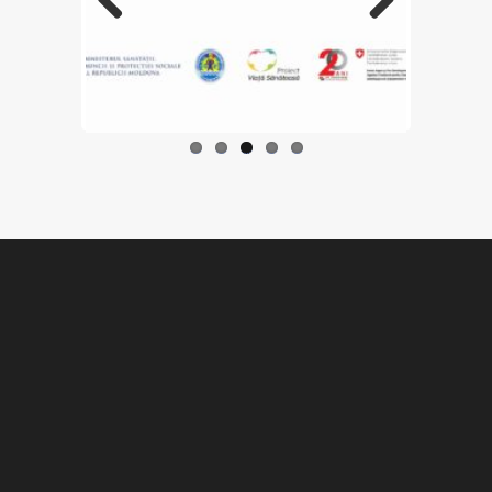
Previo
Next
us