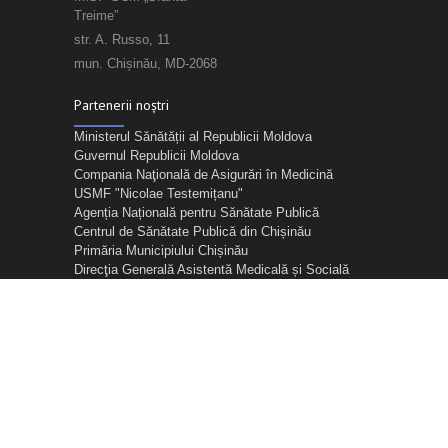
Treime”
str. A. Russo, 11
mun. Chișinău, MD-2068
Partenerii noștri
Ministerul Sănătății al Republicii Moldova
Guvernul Republicii Moldova
Compania Naţională de Asigurări în Medicină
USMF "Nicolae Testemițanu"
Agenția Națională pentru Sănătate Publică
Centrul de Sănătate Publică din Chișinău
Primăria Municipiului Chișinău
Direcţia Generală Asistentă Medicală și Socială