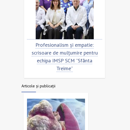
eni.
Profesionalism și empatie:
Scris
ntru
scrisoare de mulțumire pentru
ec
ime”
echipa IMSP SCM ”Sfânta
Treime”
Articole și publicații