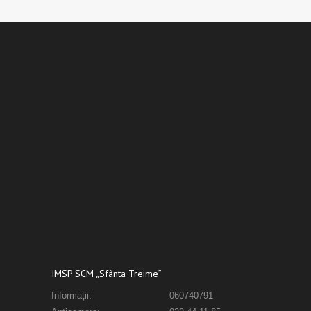
IMSP SCM „Sfânta Treime”
Informații:
060740791