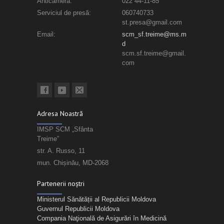
Anticamera:
022 44-11-85
Serviciul de presă:
060740733
st.presa@gmail.com
Email:
scm_sf.treime@ms.m
d
scm.sf.treime@gmail.
com
Adresa Noastră
IMSP SCM „Sfânta
Treime”
str. A. Russo, 11
mun. Chișinău, MD-2068
Partenerii noștri
Ministerul Sănătății al Republicii Moldova
Guvernul Republicii Moldova
Compania Naţională de Asigurări în Medicină