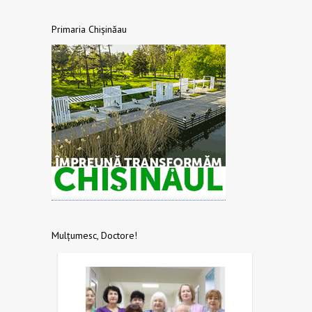
Primaria Chișinăau
Mulțumesc, Doctore!