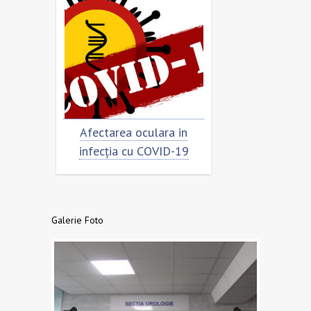
rimar
Afectarea oculara in
Cât de „încor
n
infecția cu COVID-19
virusu
Galerie Foto