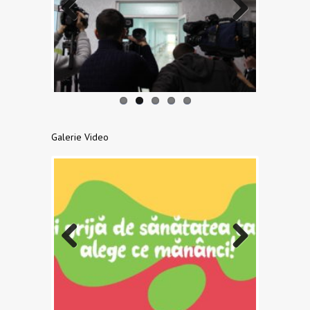
Previo
Next
us
Galerie Video
Previo
Next
us