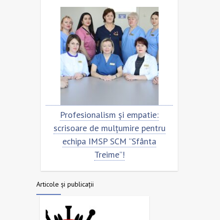
entru
Profesionalism și empatie:
Scris
nta
scrisoare de mulțumire pentru
ech
echipa IMSP SCM ”Sfânta
Treime”!
Articole și publicații