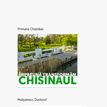
Primaria Chișinăau
Mulțumesc, Doctore!