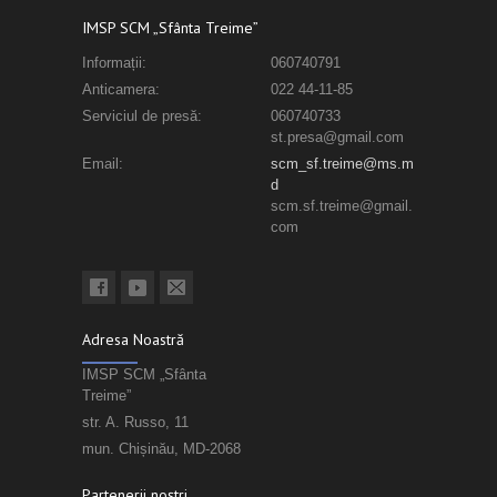
IMSP SCM „Sfânta Treime”
Informații:
060740791
Anticamera:
022 44-11-85
Serviciul de presă:
060740733
st.presa@gmail.com
Email:
scm_sf.treime@ms.m
d
scm.sf.treime@gmail.
com
Adresa Noastră
IMSP SCM „Sfânta
Treime”
str. A. Russo, 11
mun. Chișinău, MD-2068
Partenerii noștri