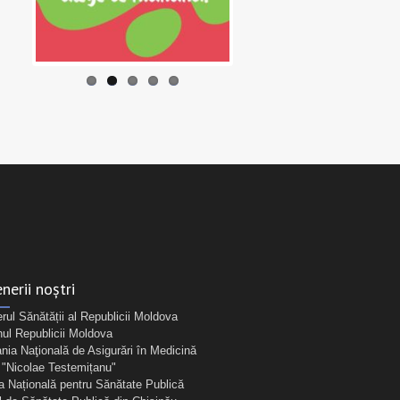
nerii noștri
erul Sănătății al Republicii Moldova
ul Republicii Moldova
ia Naţională de Asigurări în Medicină
Nicolae Testemițanu"
a Națională pentru Sănătate Publică
l de Sănătate Publică din Chișinău