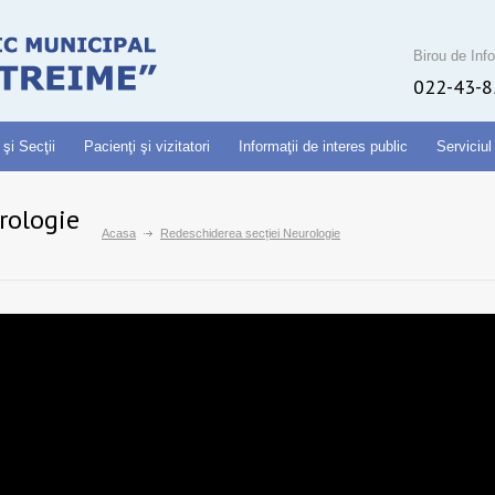
Birou de Info
022-43-8
 şi Secţii
Pacienţi şi vizitatori
Informaţii de interes public
Serviciul
rologie
Acasa
Redeschiderea secției Neurologie