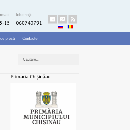
rmatii
Informații
5-15
060740791
 de presă
Contacte
Primaria Chișinăau