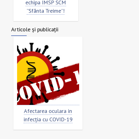
echipa IMSP SCM
”Sfânta Treime”!
Articole și publicații
Afectarea oculara in
Cât de „încoronat”
infecția cu COVID-19
virusul?