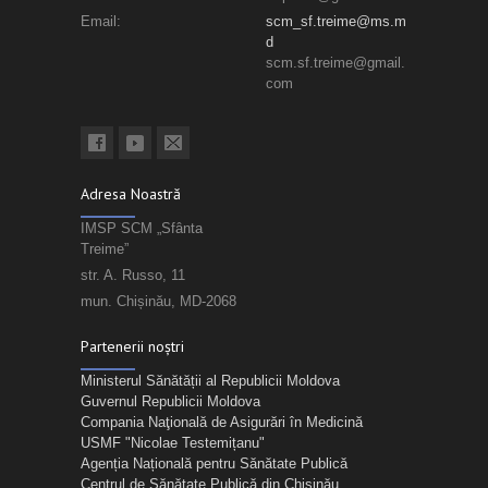
Email:
scm_sf.treime@ms.m
d
scm.sf.treime@gmail.
com
Adresa Noastră
IMSP SCM „Sfânta
Treime”
str. A. Russo, 11
mun. Chișinău, MD-2068
Partenerii noștri
Ministerul Sănătății al Republicii Moldova
Guvernul Republicii Moldova
Compania Naţională de Asigurări în Medicină
USMF "Nicolae Testemițanu"
Agenția Națională pentru Sănătate Publică
Centrul de Sănătate Publică din Chișinău