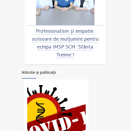
sionalism și empatie:
Scrisoare de mulțumire pen
re de mulțumire pentru
echipa SCM ”Sfânta Treim
pa IMSP SCM ”Sfânta
Treime”!
Articole și publicații