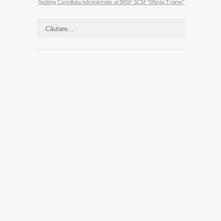
Ședința Consiliului Administrativ al IMSP SCM ”Sfânta Treime”