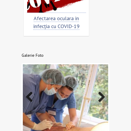
fectarea oculara in
Cât de „încoronat” este
nfecția cu COVID-19
virusul?
Galerie Foto
Previo
Next
us