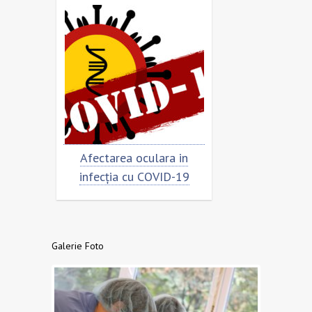
rimar
Afectarea oculara in
Cât de „încor
n
infecția cu COVID-19
virusu
Galerie Foto