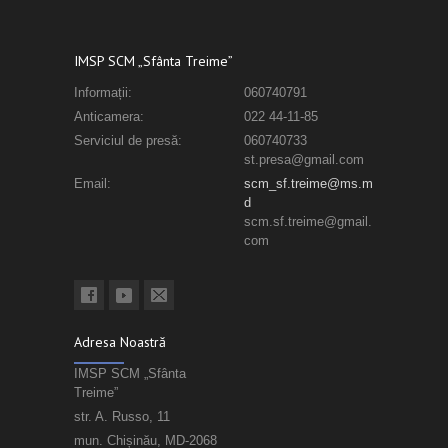
IMSP SCM „Sfânta Treime”
Informații:
060740791
Anticamera:
022 44-11-85
Serviciul de presă:
060740733
st.presa@gmail.com
Email:
scm_sf.treime@ms.m
d
scm.sf.treime@gmail.
com
Adresa Noastră
IMSP SCM „Sfânta
Treime”
str. A. Russo, 11
mun. Chișinău, MD-2068