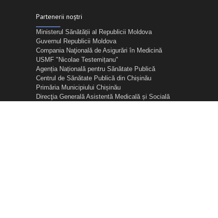
Partenerii noștri
Ministerul Sănătății al Republicii Moldova
Guvernul Republicii Moldova
Compania Naţională de Asigurări în Medicină
USMF "Nicolae Testemițanu"
Agenția Națională pentru Sănătate Publică
Centrul de Sănătate Publică din Chișinău
Primăria Municipiului Chișinău
Direcţia Generală Asistentă Medicală și Socială