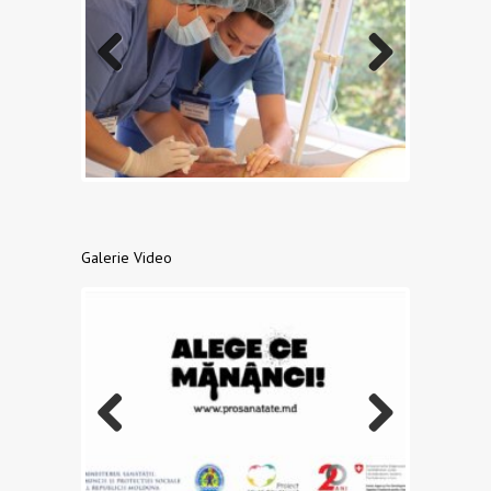
Previo
Next
us
Galerie Video
Previo
Next
us