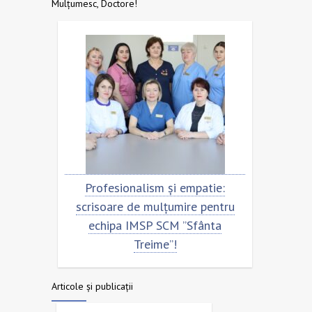
Mulțumesc, Doctore!
entru
Profesionalism și empatie:
Scris
nta
scrisoare de mulțumire pentru
ech
echipa IMSP SCM ”Sfânta
Treime”!
Articole și publicații